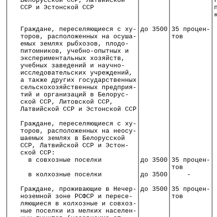
│   Белорусской ССР, Латвийской   │       │          │
│   ССР и Эстонской ССР           │       │          │
│                                 │       │          │
│                                 │       │          │
│   Граждане, переселяющиеся с ху-│до 3500│35 процен-│
│   торов, расположенных на осуша-│       │тов       │
│   емых землях рыбхозов, плодо-  │       │          │
│   питомников, учебно-опытных и  │       │          │
│   экспериментальных хозяйств,   │       │          │
│   учебных заведений и научно-   │       │          │
│   исследовательских учреждений, │       │          │
│   а также других государственных│       │          │
│   сельскохозяйственных предприя-│       │          │
│   тий и организаций в Белорус-  │       │          │
│   ской ССР, Литовской ССР,      │       │          │
│   Латвийской ССР и Эстонской ССР│       │          │
│                                 │       │          │
│   Граждане, переселяющиеся с ху-│       │          │
│   торов, расположенных на неосу-│       │          │
│   шаемых землях в Белорусской   │       │          │
│   ССР, Латвийской ССР и Эстон-  │       │          │
│   ской ССР:                     │       │          │
│     в совхозные поселки         │до 3500│35 процен-│
│                                 │       │тов       │
│     в колхозные поселки         │до 3500│    -     │
│                                 │       │          │
│   Граждане, проживающие в Нечер-│до 3500│35 процен-│
│   ноземной зоне РСФСР и пересе- │       │тов       │
│   ляющиеся в колхозные и совхоз-│       │          │
│   ные поселки из мелких населен-│       │          │