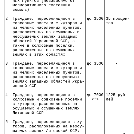
│   ных пунктов (независимо от    │       │          │
│   мелиоративного состояния      │       │          │
│   земель)                       │       │          │
│                                 │       │          │
│2. Граждане, переселяющиеся в    │до 3500│35 процен-│
│   совхозные поселки с хуторов и │       │тов       │
│   из мелких населенных пунктов, │       │          │
│   расположенных на осушаемых и  │       │          │
│   неосушаемых землях западных   │       │          │
│   областей Украинской ССР, а    │       │          │
│   также в колхозные поселки,    │       │          │
│   расположенные на осушаемых    │       │          │
│   землях в этих областях        │       │          │
│                                 │       │          │
│3. Граждане, переселяющиеся в    │до 3500│    -     │
│   колхозные поселки с хуторов и │       │          │
│   из мелких населенных пунктов, │       │          │
│   расположенных на неосушаемых  │       │          │
│   землях западных областей Укра-│       │          │
│   инской ССР                    │       │          │
│                                 │       │          │
│4. Граждане, переселяющиеся в    │до 7000│1225 руб- │
│   колхозные и совхозные поселки │  <*>  │лей       │
│   с хуторов, расположенных на   │       │          │
│   осушаемых и осушенных землях  │       │          │
│   Литовской ССР                 │       │          │
│                                 │       │          │
│5. Граждане, переселяющиеся с ху-│       │          │
│   торов, расположенных на неосу-│       │          │
│   шаемых землях Литовской ССР:  │       │          │