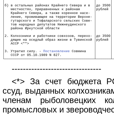
│                                            │       │
│б) в остальных районах Крайнего Севера и в  │до 3500│
│   местностях, приравненных к районам       │рублей │
│   Крайнего Севера, а также коренное насе-  │       │
│   ление, проживающее на территории Верхне- │       │
│   гутарского и Тофаларского сельских Сове- │       │
│   тов народных депутатов Нижнеудинского    │       │
│   района Иркутской области                 │       │
│                                            │       │
│2. Колхозники и работники совхозов, перехо- │до 3500│
│   дящие на оседлый образ жизни в Тувинской │рублей │
│   АССР <**>                                │       │
│                                            │       │
│3. Утратил силу. - 
Постановление
 Совмина    │       │
│   СССР от 05.10.1989 N 827.                │       │
└────────────────────────────────────────────┴───────┴
--------------------------------
<*> За счет бюджета Р
ссуд, выданных колхозникам
членам рыболовецких кол
промысловых и звероводчес