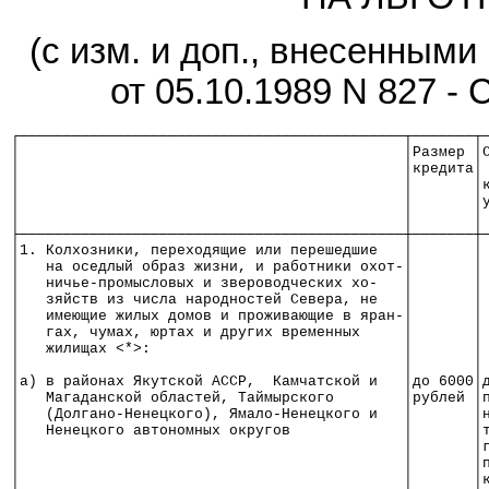
(с изм. и доп., внесенными
от 05.10.1989 N 827 - 
┌────────────────────────────────────────────┬───────┬
│                                            │Размер │
│                                            │кредита│
│                                            │       │
│                                            │       │
│                                            │       │
├────────────────────────────────────────────┼───────┼
│1. Колхозники, переходящие или перешедшие   │       │
│   на оседлый образ жизни, и работники охот-│       │
│   ничье-промысловых и звероводческих хо-   │       │
│   зяйств из числа народностей Севера, не   │       │
│   имеющие жилых домов и проживающие в яран-│       │
│   гах, чумах, юртах и других временных     │       │
│   жилищах <*>:                             │       │
│                                            │       │
│а) в районах Якутской АССР,  Камчатской и   │до 6000│
│   Магаданской областей, Таймырского        │рублей │
│   (Долгано-Ненецкого), Ямало-Ненецкого и   │       │
│   Ненецкого автономных округов             │       │
│                                            │       │
│                                            │       │
│                                            │       │