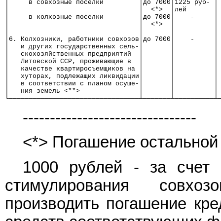
│     в совхозные поселки         │до 7000│1225 руб- │
│                                 │  <*>  │лей       │
│     в колхозные поселки         │до 7000│    -     │
│                                 │  <*>  │          │
│                                 │       │          │
│6. Колхозники, работники совхозов│до 7000│    -     │
│   и других государственных сель-│       │          │
│   скохозяйственных предприятий  │       │          │
│   Литовской ССР, проживающие в  │       │          │
│   качестве квартиросъемщиков на │       │          │
│   хуторах, подлежащих ликвидации│       │          │
│   в соответствии с планом осуше-│       │          │
│   ния земель <**>               │       │          │
└─────────────────────────────────┴───────┴──────────┴
--------------------------------
<*> Погашение остальной 
1000 рублей - за счет 
стимулирования совхоз
производить погашение кре