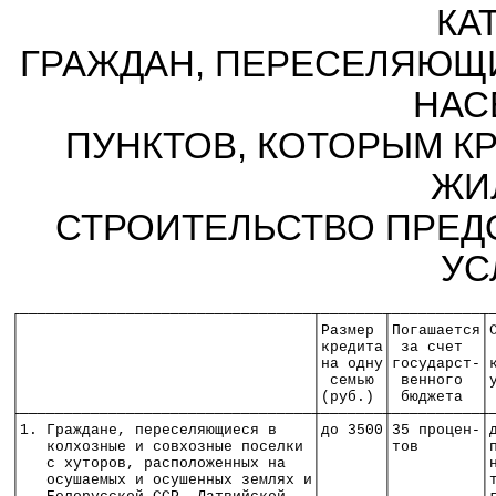
КА
ГРАЖДАН, ПЕРЕСЕЛЯЮЩИ
НАС
ПУНКТОВ, КОТОРЫМ К
ЖИ
СТРОИТЕЛЬСТВО ПРЕД
УС
┌─────────────────────────────────┬───────┬──────────┬
│                                 │Размер │Погашается│
│                                 │кредита│ за счет  │
│                                 │на одну│государст-│
│                                 │ семью │ венного  │
│                                 │(руб.) │ бюджета  │
├─────────────────────────────────┼───────┼──────────┼
│1. Граждане, переселяющиеся в    │до 3500│35 процен-│
│   колхозные и совхозные поселки │       │тов       │
│   с хуторов, расположенных на   │       │          │
│   осушаемых и осушенных землях и│       │          │