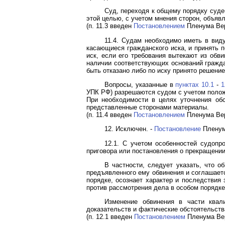
Суд, переходя к общему порядку суде
этой целью, с учетом мнения сторон, объяв
(п. 11.3 введен
Постановлением
Пленума Вер
11.4. Судам необходимо иметь в виду
касающиеся гражданского иска, и принять п
иск, если его требования вытекают из обв
наличии соответствующих оснований гражда
быть отказано либо по иску принято решение
Вопросы, указанные в
пунктах 10.1
-
1
УПК РФ) разрешаются судом с учетом поло
При необходимости в целях уточнения об
представленные сторонами материалы.
(п. 11.4 введен
Постановлением
Пленума Вер
12. Исключен. -
Постановление
Пленума
12.1. С учетом особенностей судопр
приговора или постановления о прекращении
В частности, следует указать, что 
предъявленного ему обвинения и соглашаетс
порядке, осознает характер и последствия
против рассмотрения дела в особом порядке
Изменение обвинения в части квал
доказательств и фактические обстоятельств
(п. 12.1 введен
Постановлением
Пленума Вер