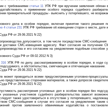
вии с требованиями
статьи 11
УПК РФ при вручении заявления обязан в
одатайствовать о применении особого порядка судебного разбират
ении примирительной процедуры - выяснить у потерпевшего, не возража
ловного дела в особом порядке, включая принятие такого решения п
ю 4 статьи 231
УПК РФ требование об извещении сторон о месте, дате и
уда РФ от 29.06.2021 N 22)
опроизводства допускается, в том числе посредством СМС-сообщения 
и доставки СМС-извещения адресату. Факт согласия на получение С
допроизводства и его согласием на уведомление подобным способом 
овного Суда РФ от 09.02.2012 N 3)
 316
УПК РФ по делу, рассматриваемому в особом порядке, в ходе су
 подсудимого, и обстоятельства, смягчающие и отягчающие наказание.
уда РФ от 29.06.2021 N 22)
тв может проводиться всеми предусмотренными уголовно-процессуаль
но представленных сторонами материалов, а также допросов свидетеле
уда РФ от 29.06.2021 N 22)
пустимость рассмотрения уголовных дел в особом порядке без подсуди
ии указанных участников судебного разбирательства зависит возможн
следует также удостовериться в отсутствии у потерпевшего, надлежа
ством СМС-сообщения в случае его согласия на уведомление таким 
ажений против заявленного обвиняемым ходатайства о постановле