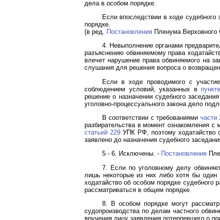
дела в особом порядке.
Если впоследствии в ходе судебного 
порядке.
(в ред.
Постановления
Пленума Верховного С
4. Невыполнение органами предварите
разъяснению обвиняемому права ходатайств
влечет нарушение права обвиняемого на за
слушания для решения вопроса о возвращен
Если в ходе проводимого с участие
соблюдением условий, указанных в
пункт
решение о назначении судебного заседания
уголовно-процессуального закона дело под
В соответствии с требованиями
части 
разбирательства в момент ознакомления с 
статьей 229
УПК РФ, поэтому ходатайство о
заявлено до назначения судебного заседани
5 - 6. Исключены. -
Постановление
Плен
7. Если по уголовному делу обвиняет
лишь некоторые из них либо хотя бы один
ходатайство об особом порядке судебного 
рассматриваться в общем порядке.
8. В особом порядке могут рассматр
судопроизводства по делам частного обвин
вручения лицу заявления потерпевшего о пр