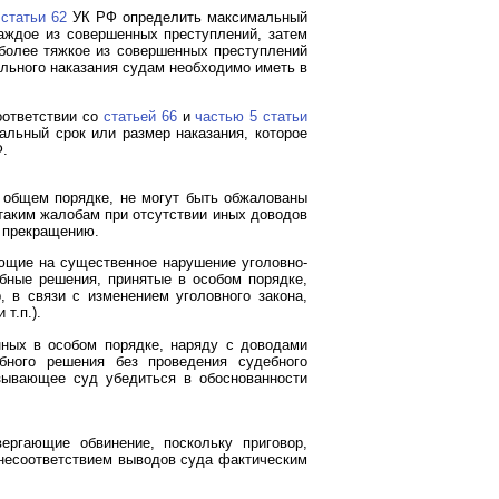
 статьи 62
УК РФ определить максимальный
каждое из совершенных преступлений, затем
иболее тяжкое из совершенных преступлений
льного наказания судам необходимо иметь в
оответствии со
статьей 66
и
частью 5 статьи
льный срок или размер наказания, которое
.
 общем порядке, не могут быть обжалованы
таким жалобам при отсутствии иных доводов
т прекращению.
ающие на существенное нарушение уголовно-
ебные решения, принятые в особом порядке,
 в связи с изменением уголовного закона,
т.п.).
нных в особом порядке, наряду с доводами
бного решения без проведения судебного
ывающее суд убедиться в обоснованности
ергающие обвинение, поскольку приговор,
 несоответствием выводов суда фактическим