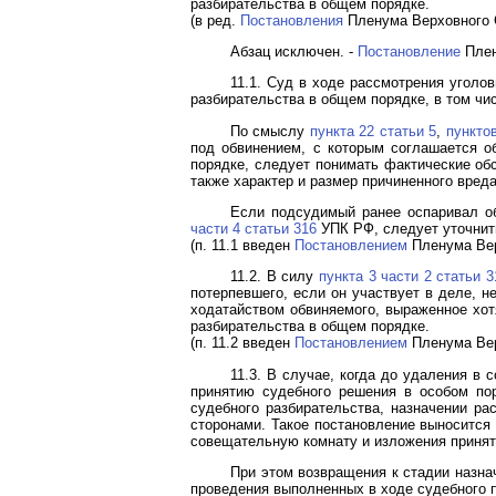
разбирательства в общем порядке.
(в ред.
Постановления
Пленума Верховного С
Абзац исключен. -
Постановление
Плен
11.1. Суд в ходе рассмотрения уголо
разбирательства в общем порядке, в том ч
По смыслу
пункта 22 статьи 5
,
пункто
под обвинением, с которым соглашается о
порядке, следует понимать фактические об
также характер и размер причиненного вреда
Если подсудимый ранее оспаривал об
части 4 статьи 316
УПК РФ, следует уточнить
(п. 11.1 введен
Постановлением
Пленума Вер
11.2. В силу
пункта 3 части 2 статьи 3
потерпевшего, если он участвует в деле, н
ходатайством обвиняемого, выраженное хот
разбирательства в общем порядке.
(п. 11.2 введен
Постановлением
Пленума Вер
11.3. В случае, когда до удаления в
принятию судебного решения в особом по
судебного разбирательства, назначении ра
сторонами. Такое постановление выносится
совещательную комнату и изложения принят
При этом возвращения к стадии назна
проведения выполненных в ходе судебного 