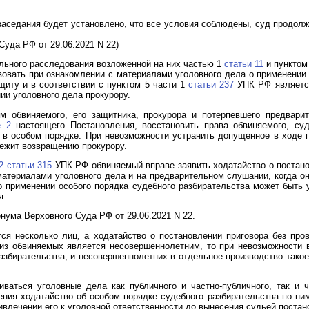
заседания будет установлено, что все условия соблюдены, суд продолж
уда РФ от 29.06.2021 N 22)
льного расследования возложенной на них частью 1
статьи 11
и пунктом
овать при ознакомлении с материалами уголовного дела о применении 
щиту и в соответствии с пунктом 5 части 1
статьи 237
УПК РФ является
ии уголовного дела прокурору.
м обвиняемого, его защитника, прокурора и потерпевшего предвари
е 2
настоящего Постановления, восстановить права обвиняемого, суд
 в особом порядке. При невозможности устранить допущенное в ходе
лежит возвращению прокурору.
2 статьи 315
УПК РФ обвиняемый вправе заявить ходатайство о постано
материалами уголовного дела и на предварительном слушании, когда он
 применении особого порядка судебного разбирательства может быть 
я.
ума Верховного Суда РФ от 29.06.2021 N 22.
ся несколько лиц, а ходатайство о постановлении приговора без про
 из обвиняемых является несовершеннолетним, то при невозможности 
разбирательства, и несовершеннолетних в отдельное производство тако
иваться уголовные дела как публичного и частно-публичного, так и 
ения ходатайство об особом порядке судебного разбирательства по ни
ивлечении его к уголовной ответственности до вынесения судьей постан