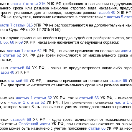
нные в
части 7 статьи 316
УПК РФ требования о назначении подсудимом
ьного срока или размера наиболее строгого вида наказания, преду
отрения уголовных дел в порядке, предусмотренном
главой 40
УПК РФ 
РФ не требуется, наказание назначается в соответствии с
частью 5 стат
части 7 статьи 316
УПК РФ не распространяются на дополнительные нак
ого Суда РФ от 22.12.2015 N 59)
то в случае применения особого порядка судебного разбирательства, у
4
,
66
,
68
и
69
УК РФ, наказание назначается следующим образом:
нных
частью 1 статьи 62
УК РФ, - вначале применяются положения
части
1 статьи 62
УК РФ две трети исчисляются от максимального срока ил
статьи;
енных
статьей 64
УК РФ, - закон не предусматривает каких-либо огр
лавой 40
УПК РФ;
нных
статьей 66
УК РФ, - вначале применяются положения
статьи 66
УК
РФ две трети исчисляются от максимального срока или размера наказа
нных как
частью 1 статьи 62
УК РФ, так и
статьей 66
УК РФ, - вначал
того -
части 1 статьи 62
УК РФ. При применении положений
части 1 
я, которое может быть назначено с учетом последовательного примен
енных
статьей 68
УК РФ, - одна треть исчисляется от максимального
ей статьи
Особенной части
УК РФ, при назначении наказания за оконч
оторое может быть назначено с учетом положений
статьи 66
УК РФ за неок