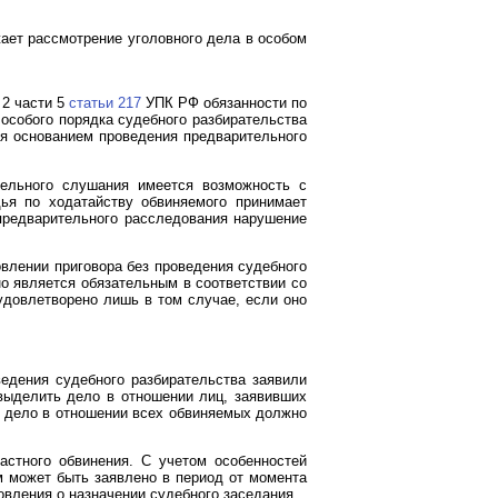
ает рассмотрение уголовного дела в особом
 2 части 5
статьи 217
УПК РФ обязанности по
особого порядка судебного разбирательства
 основанием проведения предварительного
тельного слушания имеется возможность с
ья по ходатайству обвиняемого принимает
 предварительного расследования нарушение
влении приговора без проведения судебного
о является обязательным в соответствии со
удовлетворено лишь в том случае, если оно
ведения судебного разбирательства заявили
выделить дело в отношении лиц, заявивших
е дело в отношении всех обвиняемых должно
частного обвинения. С учетом особенностей
м может быть заявлено в период от момента
овления о назначении судебного заседания.