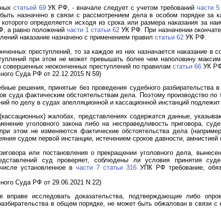
нных
статьей 69
УК РФ, - вначале следует с учетом требований
части 5
 быть назначено в связи с рассмотрением дела в особом порядке за 
р которого определяется исходя из срока или размера наказания за на
, а равно положений
части 1 статьи 62
УК РФ. При назначении окончате
плений наказание назначено с применением правил
статьи 62
УК РФ.
нченных преступлений, то за каждое из них назначается наказание в с
туплений при этом не может превышать более чем наполовину максима
из совершенных неоконченных преступлений по правилам
статьи 66
УК РФ
ого Суда РФ от 22.12.2015 N 59)
ные решения, принятые без проведения судебного разбирательства в
дов суда фактическим обстоятельствам дела. Поэтому производство по 
ний по делу в судах апелляционной и кассационной инстанций подлежи
 (кассационных) жалобах, представлениях содержатся данные, указыв
менение уголовного закона либо на несправедливость приговора, суд
при этом не изменяются фактические обстоятельства дела (например,
ния судом первой инстанции, истечением сроков давности, амнистией и 
риговора или постановления о прекращении уголовного дела, вынесе
редставлений суд проверяет, соблюдены ли условия принятия суде
 числе установленное в
части 7 статьи 316
УПК РФ требование, обяз
ого Суда РФ от 29.06.2021 N 22)
е вправе исследовать доказательства, подтверждающие либо опров
разбирательства в общем порядке, не может быть обжалован в связи с