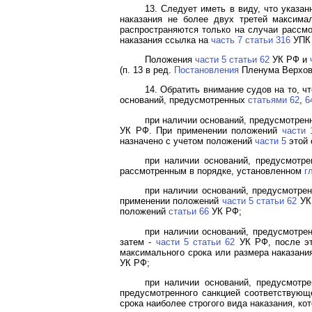
13. Следует иметь в виду, что указа
наказания не более двух третей максимал
распространяются только на случаи рассм
наказания ссылка на
часть 7 статьи 316
УПК 
Положения
части 5 статьи 62
УК РФ и
(п. 13 в ред.
Постановления
Пленума Верховн
14. Обратить внимание судов на то, ч
оснований, предусмотренных
статьями 62
,
6
при наличии оснований, предусмотре
УК РФ. При применении положений
части 
назначено с учетом положений
части 5
этой 
при наличии оснований, предусмотр
рассмотренным в порядке, установленном
г
при наличии оснований, предусмотре
применении положений
части 5 статьи 62
УК 
положений
статьи 66
УК РФ;
при наличии оснований, предусмотре
затем -
части 5 статьи 62
УК РФ, после э
максимального срока или размера наказани
УК РФ;
при наличии оснований, предусмотр
предусмотренного санкцией соответствующ
срока наиболее строгого вида наказания, к