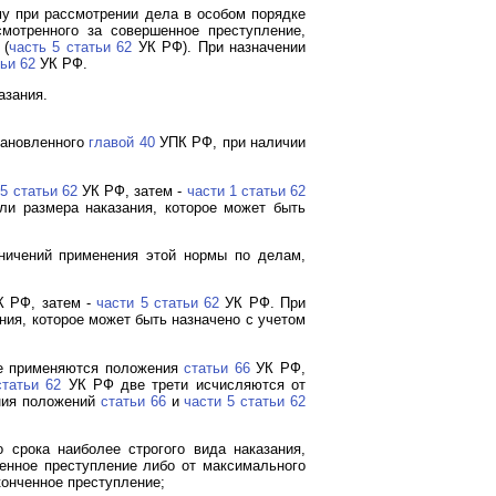
у при рассмотрении дела в особом порядке
смотренного за совершенное преступление,
(
часть 5 статьи 62
УК РФ). При назначении
ьи 62
УК РФ.
азания.
становленного
главой 40
УПК РФ, при наличии
 5 статьи 62
УК РФ, затем -
части 1 статьи 62
и размера наказания, которое может быть
аничений применения этой нормы по делам,
 РФ, затем -
части 5 статьи 62
УК РФ. При
ния, которое может быть назначено с учетом
е применяются положения
статьи 66
УК РФ,
статьи 62
УК РФ две трети исчисляются от
ения положений
статьи 66
и
части 5 статьи 62
 срока наиболее строгого вида наказания,
енное преступление либо от максимального
онченное преступление;