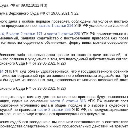
уда РФ от 09.02.2012 N 3)
ума Верховного Суда РФ от 29.06.2021 N 22.
вного дела в особом порядке проверяет, соблюдены ли условия постано
исле предусмотренное
частью 1 статьи 314
УПК РФ условие о согласии о
в 4
,
5 части 2 статьи 171
и
части 1 статьи 220
УПК РФ применительно к о
бвиняемый, заявляя ходатайство о постановлении приговора без пров
стоятельства содеянного обвиняемым, форму вины, мотивы совершения
.
винение либо воспользовался правом на отказ от дачи показаний, то
 его позицию и убедиться в том, что подсудимый действительно соглас
ховного Суда РФ от 29.06.2021 N 22)
14
УПК РФ суд обязан удостовериться, что у государственного обвинител
е имеется возражений против заявленного обвиняемым ходатайства. Пр
я бы одним из названных лиц, независимо от мотивов возражений явл
ховного Суда РФ от 29.06.2021 N 22)
 совещательную комнату для постановления приговора будут выявлены 
рядке, судья на основании
части 6 статьи 316
УПК РФ выносит поста
ссмотрения уголовного дела в общем порядке и о вызове в судебное
 судьей по правилам
части 2 статьи 256
УПК РФ, не предусматривающим
ого решения в виде отдельного процессуального документа.
чения судебного заседания с вынесением постановления в соответстви
производства следственных и иных процессуальных действий не требует