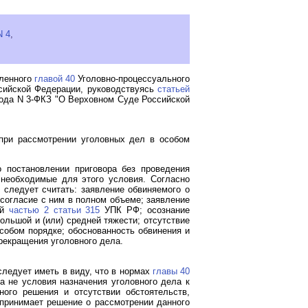
N 4
,
вленного
главой 40
Уголовно-процессуального
ссийской Федерации, руководствуясь
статьей
года N 3-ФКЗ "О Верховном Суде Российской
 при рассмотрении уголовных дел в особом
 постановлении приговора без проведения
необходимые для этого условия. Согласно
 следует считать: заявление обвиняемого о
согласие с ним в полном объеме; заявление
ый
частью 2 статьи 315
УПК РФ; осознание
ольшой и (или) средней тяжести; отсутствие
особом порядке; обоснованность обвинения и
рекращения уголовного дела.
следует иметь в виду, что в нормах
главы 40
а не условия назначения уголовного дела к
ого решения и отсутствии обстоятельств,
 принимает решение о рассмотрении данного