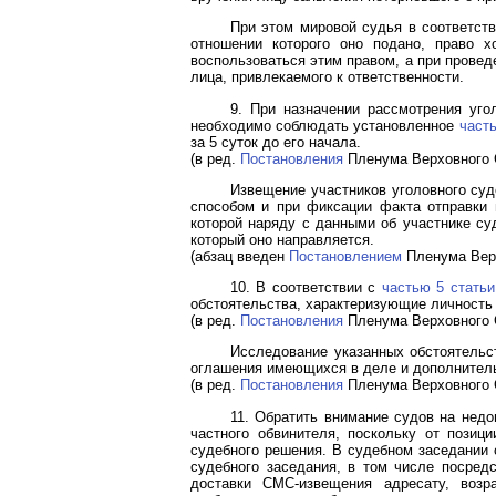
При этом мировой судья в соответст
отношении которого оно подано, право х
воспользоваться этим правом, а при провед
лица, привлекаемого к ответственности.
9. При назначении рассмотрения уго
необходимо соблюдать установленное
часть
за 5 суток до его начала.
(в ред.
Постановления
Пленума Верховного С
Извещение участников уголовного суд
способом и при фиксации факта отправки 
которой наряду с данными об участнике су
который оно направляется.
(абзац введен
Постановлением
Пленума Верх
10. В соответствии с
частью 5 статьи
обстоятельства, характеризующие личность
(в ред.
Постановления
Пленума Верховного С
Исследование указанных обстоятельс
оглашения имеющихся в деле и дополнитель
(в ред.
Постановления
Пленума Верховного С
11. Обратить внимание судов на недо
частного обвинителя, поскольку от позиц
судебного решения. В судебном заседании 
судебного заседания, в том числе посред
доставки СМС-извещения адресату, возр