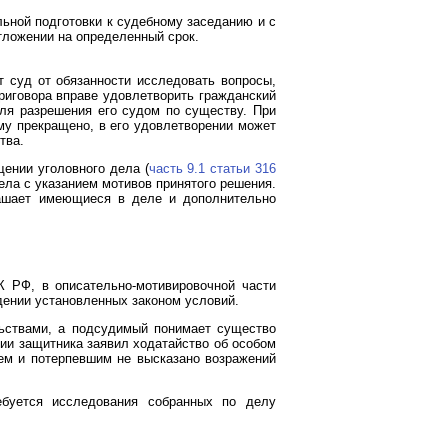
ьной подготовки к судебному заседанию и с
тложении на определенный срок.
т суд от обязанности исследовать вопросы,
приговора вправе удовлетворить гражданский
для разрешения его судом по существу. При
му прекращено, в его удовлетворении может
тва.
ении уголовного дела (
часть 9.1 статьи 316
ла с указанием мотивов принятого решения.
лашает имеющиеся в деле и дополнительно
 РФ, в описательно-мотивировочной части
дении установленных законом условий.
льствами, а подсудимый понимает существо
вии защитника заявил ходатайство об особом
лем и потерпевшим не высказано возражений
ебуется исследования собранных по делу