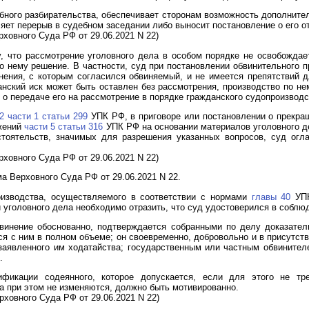
бного разбирательства, обеспечивает сторонам возможность дополнител
ляет перерыв в судебном заседании либо выносит постановление о его о
ховного Суда РФ от 29.06.2021 N 22)
, что рассмотрение уголовного дела в особом порядке не освобождае
о нему решение. В частности, суд при постановлении обвинительного 
инения, с которым согласился обвиняемый, и не имеется препятствий 
нский иск может быть оставлен без рассмотрения, производство по не
 о передаче его на рассмотрение в порядке гражданского судопроизводс
2 части 1 статьи 299
УПК РФ, в приговоре или постановлении о прекращ
жений
части 5 статьи 316
УПК РФ на основании материалов уголовного де
стоятельств, значимых для разрешения указанных вопросов, суд ог
ховного Суда РФ от 29.06.2021 N 22)
 Верховного Суда РФ от 29.06.2021 N 22.
оизводства, осуществляемого в соответствии с нормами
главы 40
УПК
 уголовного дела необходимо отразить, что суд удостоверился в соблю
обвинение обоснованно, подтверждается собранными по делу доказате
я с ним в полном объеме; он своевременно, добровольно и в присутст
 заявленного им ходатайства; государственным или частным обвините
.
ификации содеянного, которое допускается, если для этого не тр
а при этом не изменяются, должно быть мотивированно.
ховного Суда РФ от 29.06.2021 N 22)