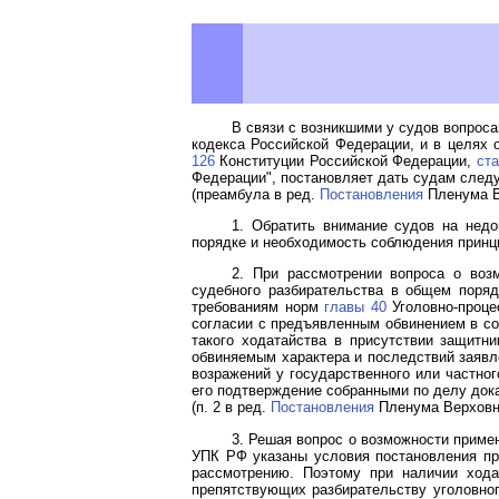
В связи с возникшими у судов вопрос
кодекса Российской Федерации, и в целях
126
Конституции Российской Федерации,
ста
Федерации", постановляет дать судам след
(преамбула в ред.
Постановления
Пленума Ве
1. Обратить внимание судов на недо
порядке и необходимость соблюдения принци
2. При рассмотрении вопроса о воз
судебного разбирательства в общем поря
требованиям норм
главы 40
Уголовно-проце
согласии с предъявленным обвинением в со
такого ходатайства в присутствии защитн
обвиняемым характера и последствий заявле
возражений у государственного или частног
его подтверждение собранными по делу док
(п. 2 в ред.
Постановления
Пленума Верховно
3. Решая вопрос о возможности примен
УПК РФ указаны условия постановления при
рассмотрению. Поэтому при наличии хода
препятствующих разбирательству уголовног