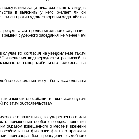
 присутствии защитника разъяснить лицу, в
ельства и выяснить у него, желает ли он
ет ли он против удовлетворения ходатайства
о результатам предварительного слушания,
 времени судебного заседания не менее чем
в случае их согласия на уведомление таким
МС-извещения подтверждается распиской, в
указывается номер мобильного телефона, на
дебного заседания могут быть исследованы
ным законом способами, в том числе путем
й по этим обстоятельствам.
мого, его защитника, государственного или
ость применения особого порядка принятия
щим образом извещенного о месте и времени
способом и при фиксации факта отправки и
нии приговора без проведения судебного