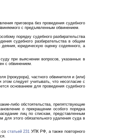
вления приговора без проведения судебного
бвиняемого с предъявленным обвинением.
собому порядку судебного разбирательства
едения судебного разбирательства в общем
 деяния, юридическую оценку содеянного, а
 суду при выяснении вопросов, указанных в
ен с обвинением.
я (прокурора), частного обвинителя и (или)
и этом следует учитывать, что несогласие с
яется основанием для проведения судебного
какие-либо обстоятельства, препятствующие
новление о прекращении особого порядка
 заседание лиц по спискам, представленным
 для этого обязательного удаления суда в
и со
статьей 231
УПК РФ, а также повторного
ся.