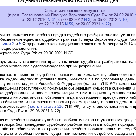
СУДЕБНОГО РАЗБИРАТЕЛЬСТВА УГОЛОВНЫХ ДЕЛ
Список изменяющих документов
(в ред. Постановлений Пленума Верховного Суда РФ от 24.02.2010
от 23.12.2010
N 31
, от 09.02.2012
N 3
, от 05.06.2012
N 10
,
от 22.12.2015
N 59
, от 29.06.2021
N 22
)
ами по применению особого порядка судебного разбирательства, устано
 обеспечения единства судебной практики Пленум Верховного Суда Ро
тьями 2
и
5
Федерального конституционного закона от 5 февраля 2014 
ующие разъяснения:
рховного Суда РФ от 29.06.2021 N 22)
пустимость ограничения прав участников судебного разбирательства
пов уголовного судопроизводства при их разрешении.
можности принятия судебного решения по ходатайству обвиняемого о
дке судам надлежит устанавливать, имеются ли по уголовному делу 
ссуального кодекса Российской Федерации (далее - УПК РФ) таковыми
вершении преступления; понимание обвиняемым существа обвинения и 
ика добровольно и после консультации с ним в период, установленн
нного им ходатайства; обвинение лица в совершении преступления неб
о обвинителя и потерпевшего против рассмотрения уголовного дела в 
азательствами (
часть 7 статьи 316
УПК РФ); отсутствие оснований для п
го Суда РФ от 29.06.2021 N 22)
ения особого порядка судебного разбирательства по уголовному делу, 
говора без проведения судебного разбирательства в общем порядке, 
тайства обвиняемого о применении особого порядка принятия судебн
о дела в особом порядке, судья при назначении судебного заседания