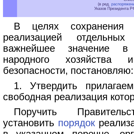
(в ред.
распоряжен
Указов Президента Р
В целях сохранения г
реализацией отдельны
важнейшее значение в 
народного хозяйства 
безопасности, постановляю:
1. Утвердить прилага
свободная реализация кот
Поручить Правитель
установить
порядок
реализа
в указанном перечне, орг