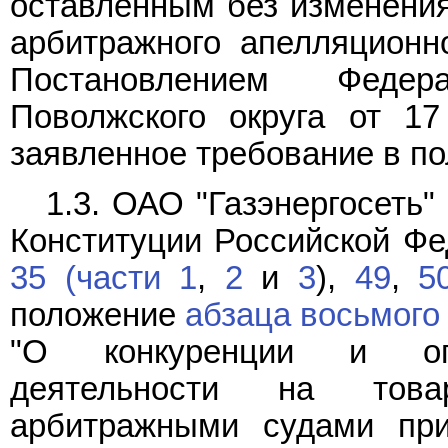
оставленным без изменени
арбитражного апелляционн
Постановлением Федер
Поволжского округа от 17
заявленное требование в п
1.3. ОАО "Газэнергосеть
Конституции Российской Ф
35 (части 1
,
2
и
3
),
49
,
5
положение
абзаца восьмого 
"О конкуренции и огр
деятельности на това
арбитражными судами пр