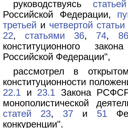
руководствуясь
статье
Российской Федерации,
пу
третьей
и
четвертой статьи
22
,
статьями 36
,
74
,
8
конституционного зако
Российской Федерации",
рассмотрел в открыто
конституционности положе
22.1
и
23.1
Закона РСФСР 
монополистической деяте
статей 23
,
37
и
51
Фед
конкуренции".