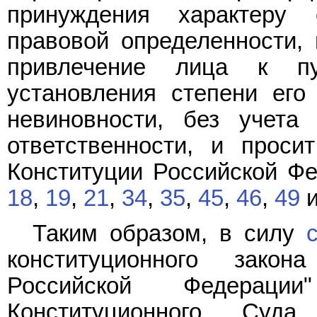
принуждения характеру 
правовой определенности, 
привлечение лица к пу
установления степени его
невиновности, без учета
ответственности, и проси
Конституции Российской Ф
18
,
19
,
21
,
34
,
35
,
45
,
46
,
49
Таким образом, в силу
конституционного зако
Российской Федерации
Конституционного Суд