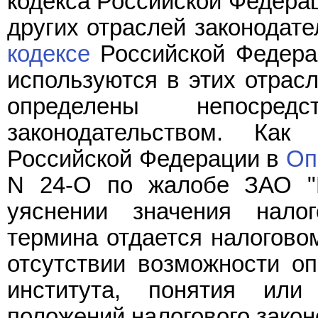
кодекса Российской Федерац
других отраслей законодат
кодексе
Российской Федерац
используются в этих отрасл
определены непосред
законодательством. Как
Российской Федерации в
Оп
N 24-О по жалобе ЗАО "П
уяснении значения налог
термина отдается налоговом
отсутствии возможности оп
института, понятия или
положений налогового закон