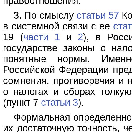
правоотношения.
3. По смыслу
статьи 57
Ко
в системной связи с ее
ста
19 (
части 1
и
2
), в Росс
государстве законы о нал
понятные нормы. Имен
Российской Федерации пред
сомнения, противоречия и н
о налогах и сборах толкую
(пункт 7
статьи 3
).
Формальная определеннос
их достаточную точность, ч