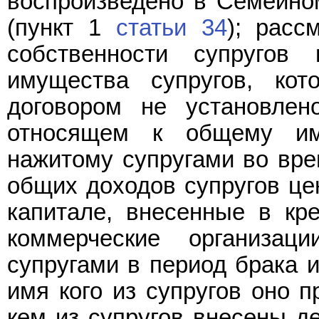
воспроизведено в Семейн
(пункт 1
статьи 34
); рас
собственности супругов
имущества супругов, кот
договором не установле
относящем к общему иму
нажитому супругами во вре
общих доходов супругов цен
капитале, внесенные в кр
коммерческие организа
супругами в период брака и
имя кого из супругов оно п
кем из супругов внесены д