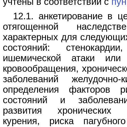
учтены в соответствии с
пун
12.1. анкетирование в ц
отягощенной наследств
характерных для следующи
состояний: стенокардии
ишемической атаки или 
кровообращения, хроническо
заболеваний желудочно-к
определения факторов р
состояний и заболеван
развития хронических 
курения, риска пагубног