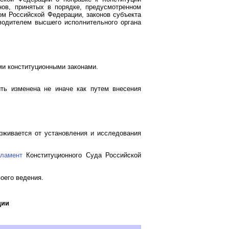
нов, принятых в порядке, предусмотренном
м Российской Федерации, законов субъекта
одителем высшего исполнительного органа
и конституционными законами.
ть изменена не иначе как путем внесения
рживается от установления и исследования
гламент
Конституционного Суда Российской
оего ведения.
ции