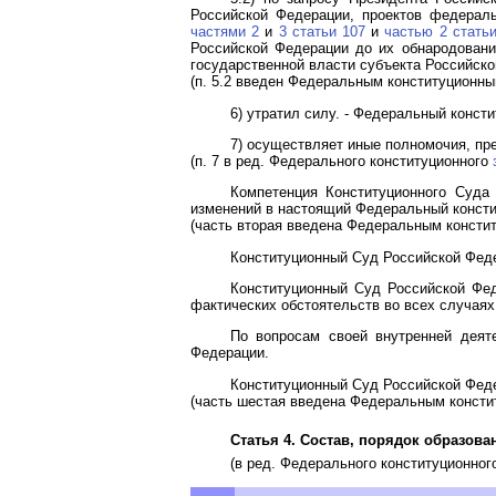
Российской Федерации, проектов федераль
частями 2
и
3 статьи 107
и
частью 2 стать
Российской Федерации до их обнародован
государственной власти субъекта Российско
(п. 5.2 введен Федеральным конституционн
6) утратил силу. - Федеральный конс
7) осуществляет иные полномочия, п
(п. 7 в ред. Федерального конституционного
Компетенция Конституционного Суда
изменений в настоящий Федеральный консти
(часть вторая введена Федеральным конст
Конституционный Суд Российской Фед
Конституционный Суд Российской Фед
фактических обстоятельств во всех случаях,
По вопросам своей внутренней деят
Федерации.
Конституционный Суд Российской Феде
(часть шестая введена Федеральным конст
Статья 4. Состав, порядок образов
(в ред. Федерального конституционно