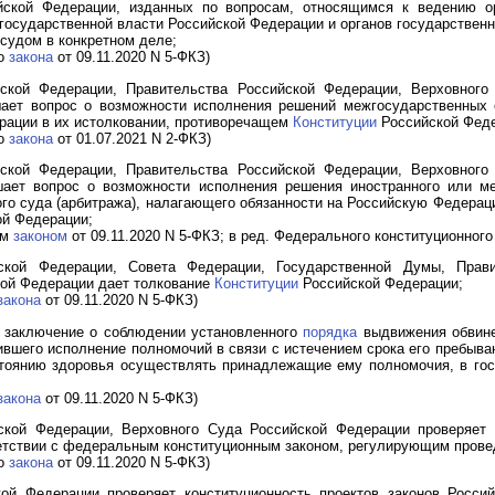
йской Федерации, изданных по вопросам, относящимся к ведению ор
государственной власти Российской Федерации и органов государственн
удом в конкретном деле;
го
закона
от 09.11.2020 N 5-ФКЗ)
йской Федерации, Правительства Российской Федерации, Верховного
ает вопрос о возможности исполнения решений межгосударственных 
рации в их истолковании, противоречащем
Конституции
Российской Феде
го
закона
от 01.07.2021 N 2-ФКЗ)
йской Федерации, Правительства Российской Федерации, Верховного
ает вопрос о возможности исполнения решения иностранного или ме
го суда (арбитража), налагающего обязанности на Российскую Федерац
ой Федерации;
ым
законом
от 09.11.2020 N 5-ФКЗ; в ред. Федерального конституционног
ской Федерации, Совета Федерации, Государственной Думы, Прави
кой Федерации дает толкование
Конституции
Российской Федерации;
закона
от 09.11.2020 N 5-ФКЗ)
т заключение о соблюдении установленного
порядка
выдвижения обвине
вшего исполнение полномочий в связи с истечением срока его пребыва
стоянию здоровья осуществлять принадлежащие ему полномочия, в го
закона
от 09.11.2020 N 5-ФКЗ)
ской Федерации, Верховного Суда Российской Федерации проверяет 
етствии с федеральным конституционным законом, регулирующим прове
го
закона
от 09.11.2020 N 5-ФКЗ)
кой Федерации проверяет конституционность проектов законов Росси