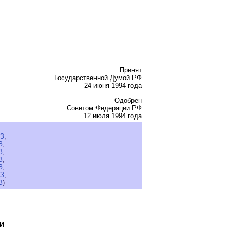
Принят
Государственной Думой РФ
24 июня 1994 года
Одобрен
Советом Федерации РФ
12 июля 1994 года
КЗ
,
З
,
З
,
З
,
З
,
КЗ
,
З
)
И