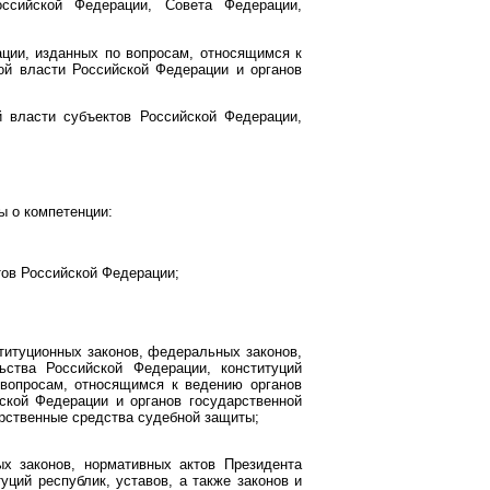
ссийской Федерации, Совета Федерации,
ации, изданных по вопросам, относящимся к
ой власти Российской Федерации и органов
й власти субъектов Российской Федерации,
ы о компетенции:
тов Российской Федерации;
титуционных законов, федеральных законов,
ьства Российской Федерации, конституций
 вопросам, относящимся к ведению органов
ской Федерации и органов государственной
арственные средства судебной защиты;
ых законов, нормативных актов Президента
ций республик, уставов, а также законов и