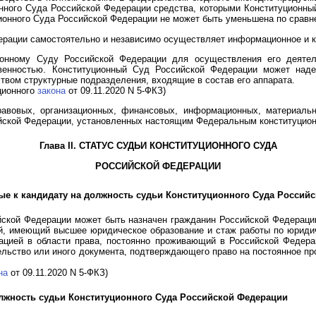
нного Суда Российской Федерации средства, которыми Конституционн
ционного Суда Российской Федерации не может быть уменьшена по сра
рации самостоятельно и независимо осуществляет информационное и к
ионному Суду Российской Федерации для осуществления его деятел
твенностью. Конституционный Суд Российской Федерации может над
твом структурные подразделения, входящие в состав его аппарата.
уционного
закона
от 09.11.2020 N 5-ФКЗ)
авовых, организационных, финансовых, информационных, материальн
йской Федерации, установленных настоящим Федеральным конституцион
Глава II. СТАТУС СУДЬИ КОНСТИТУЦИОННОГО СУДА
РОССИЙСКОЙ ФЕДЕРАЦИИ
ые к кандидату на должность судьи Конституционного Суда Россий
ской Федерации может быть назначен гражданин Российской Федерации
ей, имеющий высшее юридическое образование и стаж работы по юриди
цией в области права, постоянно проживающий в Российской Федера
тельство или иного документа, подтверждающего право на постоянное п
на
от 09.11.2020 N 5-ФКЗ)
олжность судьи Конституционного Суда Российской Федерации