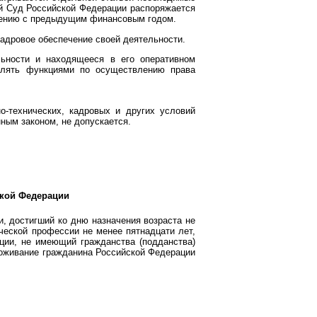
ый Суд Российской Федерации распоряжается
внению с предыдущим финансовым годом.
адровое обеспечение своей деятельности.
ьности и находящееся в его оперативном
елять функциями по осуществлению права
о-технических, кадровых и других условий
ным законом, не допускается.
ской Федерации
, достигший ко дню назначения возраста не
ческой профессии не менее пятнадцати лет,
ции, не имеющий гражданства (подданства)
роживание гражданина Российской Федерации