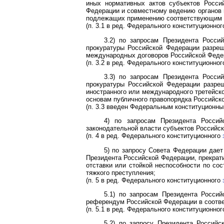
иных нормативных актов субъектов Росси
Федерации и совместному ведению органов 
подлежащих применению соответствующим с
(п. 3.1 в ред. Федерального конституционно
3.2) по запросам Президента Росси
прокуратуры Российской Федерации разреш
международных договоров Российской Феде
(п. 3.2 в ред. Федерального конституционно
3.3) по запросам Президента Росси
прокуратуры Российской Федерации разреш
иностранного или международного третейско
основам публичного правопорядка Российск
(п. 3.3 введен Федеральным конституционн
4) по запросам Президента Россий
законодательной власти субъектов Российс
(п. 4 в ред. Федерального конституционного
5) по запросу Совета Федерации дае
Президента Российской Федерации, прекрати
отставки или стойкой неспособности по со
тяжкого преступления;
(п. 5 в ред. Федерального конституционного
5.1) по запросам Президента Россий
референдум Российской Федерации в соотв
(п. 5.1 в ред. Федерального конституционно
5.2) по запросу Президента Российс