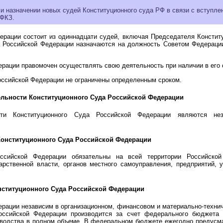
 назначении новых судей Конституционного суда РФ в связи с вступлен
-ФКЗ.
ерации состоит из одиннадцати судей, включая Председателя Констит
а Российской Федерации назначаются на должность Советом Федераци
рации правомочен осуществлять свою деятельность при наличии в его 
оссийской Федерации не ограничены определенным сроком.
ельности Конституционного Суда Российской Федерации
ти Конституционного Суда Российской Федерации являются незав
Конституционного Суда Российской Федерации
ссийской Федерации обязательны на всей территории Российской
рственной власти, органов местного самоуправления, предприятий, 
онституционного Суда Российской Федерации
рации независим в организационном, финансовом и материально-технич
оссийской Федерации производится за счет федерального бюджета 
зводства в полном объеме. В федеральном бюджете ежегодно предусм