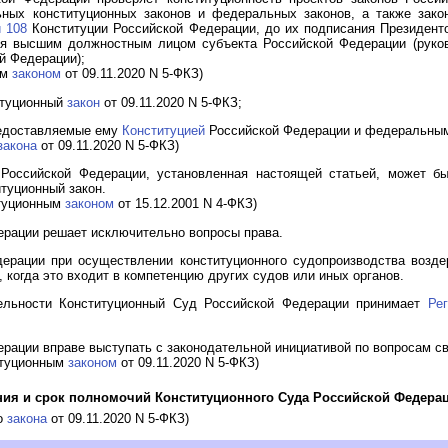
ных конституционных законов и федеральных законов, а также зако
и 108
Конституции Российской Федерации, до их подписания Президенто
ия высшим должностным лицом субъекта Российской Федерации (руков
й Федерации);
ым
законом
от 09.11.2020 N 5-ФКЗ)
титуционный
закон
от 09.11.2020 N 5-ФКЗ;
редоставляемые ему
Конституцией
Российской Федерации и федеральным
закона
от 09.11.2020 N 5-ФКЗ)
 Российской Федерации, установленная настоящей статьей, может бы
туционный закон.
итуционным
законом
от 15.12.2001 N 4-ФКЗ)
ерации решает исключительно вопросы права.
ерации при осуществлении конституционного судопроизводства возде
 когда это входит в компетенцию других судов или иных органов.
ельности Конституционный Суд Российской Федерации принимает
Ре
рации вправе выступать с законодательной инициативой по вопросам св
итуционным
законом
от 09.11.2020 N 5-ФКЗ)
ания и срок полномочий Конституционного Суда Российской Федера
го
закона
от 09.11.2020 N 5-ФКЗ)