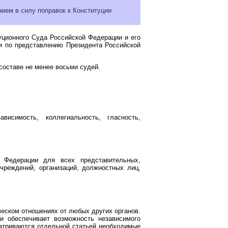
ием в силу поправок к Конституции
уционного Суда Российской Федерации и его
и по представлению Президента Российской
составе не менее восьми судей.
исимость, коллегиальность, гласность,
 Федерации для всех представительных,
учреждений, организаций, должностных лиц,
еском отношениях от любых других органов.
и обеспечивает возможность независимого
атриваются отдельной статьей необходимые