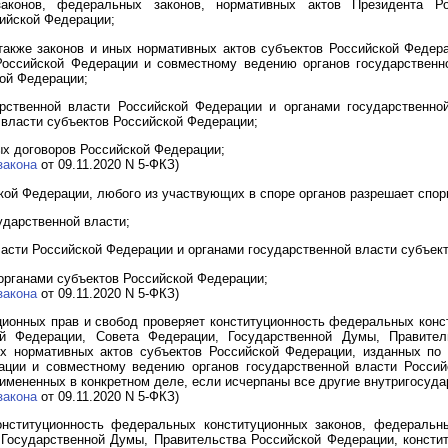
аконов, федеральных законов, нормативных актов Президента Ро
ийской Федерации;
а также законов и иных нормативных актов субъектов Российской Федер
Российской Федерации и совместному ведению органов государственн
кой Федерации;
рственной власти Российской Федерации и органами государственно
 власти субъектов Российской Федерации;
ых договоров Российской Федерации;
закона
от 09.11.2020 N 5-ФКЗ)
кой Федерации, любого из участвующих в споре органов разрешает спор
дарственной власти;
ласти Российской Федерации и органами государственной власти субъек
органами субъектов Российской Федерации;
закона
от 09.11.2020 N 5-ФКЗ)
ционных прав и свобод проверяет конституционность федеральных конс
й Федерации, Совета Федерации, Государственной Думы, Правител
ных нормативных актов субъектов Российской Федерации, изданных по
ации и совместному ведению органов государственной власти Россий
имененных в конкретном деле, если исчерпаны все другие внутригосуд
закона
от 09.11.2020 N 5-ФКЗ)
онституционность федеральных конституционных законов, федеральн
Государственной Думы, Правительства Российской Федерации, конститу