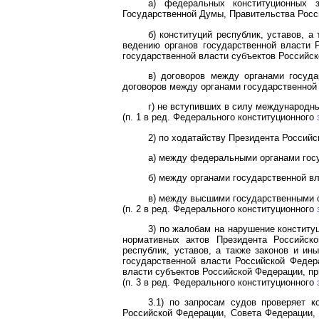
а) федеральных конституционных з
Государственной Думы, Правительства Росс
б) конституций республик, уставов, 
ведению органов государственной власти 
государственной власти субъектов Российс
в) договоров между органами госуда
договоров между органами государственной
г) не вступивших в силу международн
(п. 1 в ред. Федерального конституционного
2) по ходатайству Президента Российс
а) между федеральными органами госу
б) между органами государственной в
в) между высшими государственными 
(п. 2 в ред. Федерального конституционного
3) по жалобам на нарушение конститу
нормативных актов Президента Российско
республик, уставов, а также законов и и
государственной власти Российской Федер
власти субъектов Российской Федерации, пр
(п. 3 в ред. Федерального конституционного
3.1) по запросам судов проверяет к
Российской Федерации, Совета Федерации, 