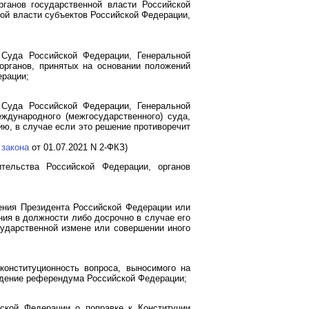
ганов государственной власти Российской
ой власти субъектов Российской Федерации,
 Суда Российской Федерации, Генеральной
органов, принятых на основании положений
рации;
 Суда Российской Федерации, Генеральной
ждународного (межгосударственного) суда,
ию, в случае если это решение противоречит
о
закона
от 01.07.2021 N 2-ФКЗ)
тельства Российской Федерации, органов
ния Президента Российской Федерации или
ния в должности либо досрочно в случае его
сударственной измене или совершении иного
конституционность вопроса, выносимого на
дение референдума Российской Федерации;
йской Федерации о поправке к Конституции