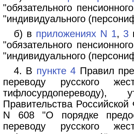
"обязательного пенсионног
"индивидуального (персониф
б) в
приложениях N 1
,
3
"обязательного пенсионног
"индивидуального (персониф
4. В
пункте 4
Правил пре
переводу русского жест
тифлосурдопереводу), 
Правительства Российской Ф
N 608 "О порядке предо
переводу русского жест