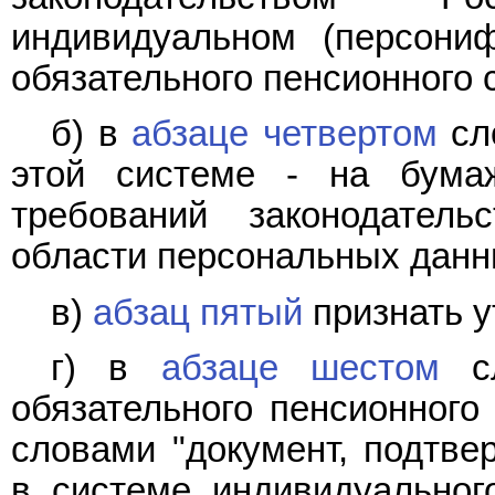
индивидуальном (персони
обязательного пенсионного 
б) в
абзаце четвертом
сло
этой системе - на бума
требований законодател
области персональных данн
в)
абзац пятый
признать у
г) в
абзаце шестом
сл
обязательного пенсионного
словами "документ, подтв
в системе индивидуального