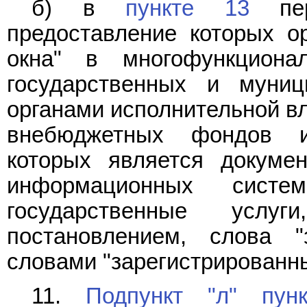
б) в
пункте 13
пере
предоставление которых ор
окна" в многофункциона
государственных и муни
органами исполнительной вл
внебюджетных фондов и
которых является докуме
информационных систе
государственные услуг
постановлением, слова "
словами "зарегистрированны
11.
Подпункт "л" пун