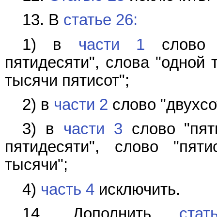
13. В
статье 26:
1) в
части 1
слово "
пятидесяти", слова "одной 
тысячи пятисот";
2) в
части 2
слово "двухсо
3) в
части 3
слово "пят
пятидесяти", слово "пят
тысячи";
4)
часть 4
исключить.
14. Дополнить
стат