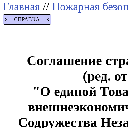
Главная
//
Пожарная безоп
СПРАВКА
Соглашение стра
(ред. о
"О единой Тов
внешнеэкономич
Содружества Нез