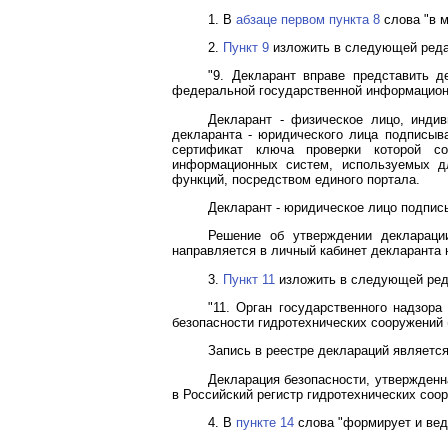
1. В
абзаце первом пункта 8
слова "в м
2.
Пункт 9
изложить в следующей реда
"9. Декларант вправе представить д
федеральной государственной информационн
Декларант - физическое лицо, инди
декларанта - юридического лица подписыв
сертификат ключа проверки которой со
информационных систем, используемых д
функций, посредством единого портала.
Декларант - юридическое лицо подпис
Решение об утверждении деклараци
направляется в личный кабинет декларанта 
3.
Пункт 11
изложить в следующей ред
"11. Орган государственного надзор
безопасности гидротехнических сооружений (
Запись в реестре деклараций являетс
Декларация безопасности, утвержденн
в Российский регистр гидротехнических соор
4. В
пункте 14
слова "формирует и вед