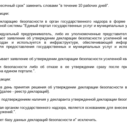
есячный срок" заменить словами "в течение 10 рабочих дней".
кции:
екларацию безопасности в орган государственного надзора в форме
ой системы "Единый портал государственных услуг и муниципальных усл
видуальный предприниматель, либо их уполномоченные представител
ают заявление об утверждении декларации безопасности усиленной н
здан и используется в инфраструктуре, обеспечивающей информа
ля предоставления государственных и муниципальных услуг и испо
ывает заявление об утверждении декларации безопасности усиленной к
и безопасности либо об отказе в ее утверждении сразу после пр
на едином портале.".
акции:
а в день принятия решения об утверждении декларации безопасности 
далее - реестр деклараций).
я подтверждением наличия у декларанта утвержденной декларации безо
ая органом государственного надзора, является основанием для внесен
ужений.".
ет базу данных деклараций безопасности и" исключить.