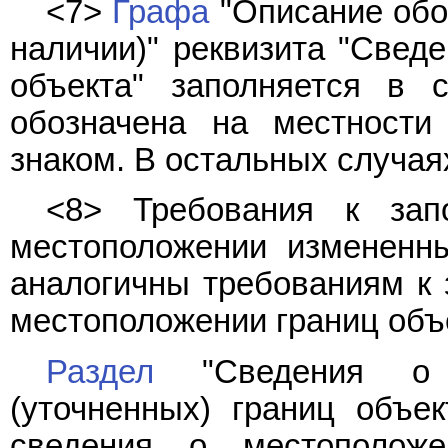
<7>
Графа
"Описание обоз
наличии)" реквизита "Сведе
объекта" заполняется в с
обозначена на местност
знаком. В остальных случая
<8> Требования к за
местоположении измененны
аналогичны требованиям к
местоположении границ объе
Раздел
"Сведения о м
(уточненных) границ объек
сведения о местоположе