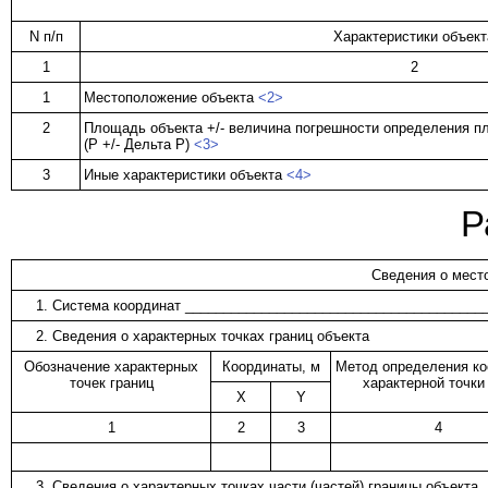
N п/п
Характеристики объект
1
2
1
Местоположение объекта
<2>
2
Площадь объекта +/- величина погрешности определения 
(P +/- Дельта P)
<3>
3
Иные характеристики объекта
<4>
Р
Сведения о мест
1. Система координат _______________________________________
2. Сведения о характерных точках границ объекта
Обозначение характерных
Координаты, м
Метод определения ко
точек границ
характерной точк
X
Y
1
2
3
4
3. Сведения о характерных точках части (частей) границы объекта