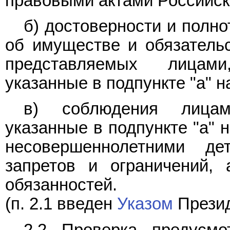
правовыми актами Российск
б) достоверности и полно
об имуществе и обязательс
представляемых лицам
указанные в подпункте "а" н
в) соблюдения лицам
указанные в подпункте "а" 
несовершеннолетними д
запретов и ограничений,
обязанностей.
(п. 2.1 введен
Указом
Презид
2.2. Проверка, предусмо