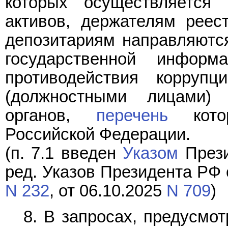
которых осуществляется
активов, держателям реес
депозитариям направляются
государственной инфор
противодействия коррупц
(должностными лицами) 
органов,
перечень
котор
Российской Федерации.
(п. 7.1 введен
Указом
Прези
ред. Указов Президента РФ 
N 232
, от 06.10.2025
N 709
)
8. В запросах, предусмо