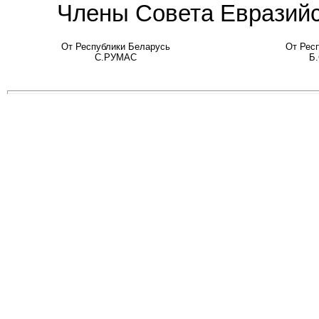
Члены Совета Евразийс
От Республики Беларусь
От Рес
С.РУМАС
Б