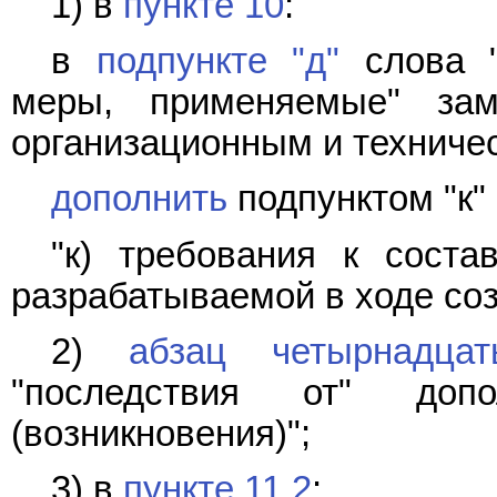
1) в
пункте 10
:
в
подпункте "д"
слова "
меры, применяемые" зам
организационным и техниче
дополнить
подпунктом "к"
"к) требования к соста
разрабатываемой в ходе соз
2)
абзац четырнадца
"последствия от" доп
(возникновения)";
3) в
пункте 11.2
: