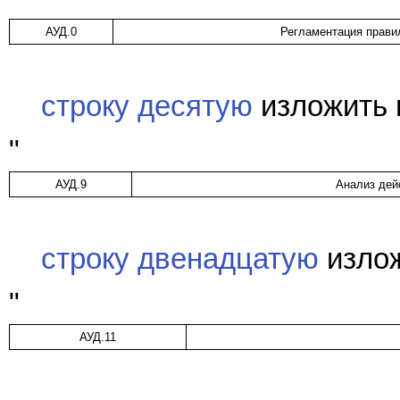
АУД.0
Регламентация прави
строку десятую
изложить 
"
АУД.9
Анализ дей
строку двенадцатую
излож
"
АУД.11