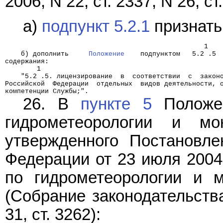
2006, N 22, ст. 2337; N 26, ст
а)
подпункт 5.2.1
признать
                                                  1
    б) дополнить     
Положение
    подпунктом   5.2 .5 
содержания:
        1
    "5.2 .5. лицензирование  в  соответствии  с  закон
Российской  Федерации  отдельных  видов деятельности, 
компетенции Службы;".
26. В
пункте 5
Положен
гидрометеорологии и мо
утвержденного Постановле
Федерации от 23 июля 2004
по гидрометеорологии и 
(Собрание законодательств
31, ст. 3262):