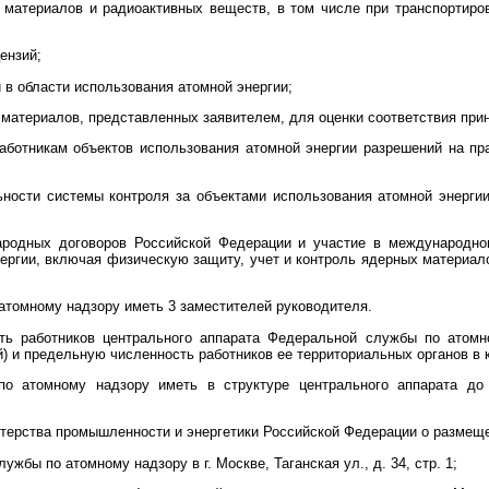
 материалов и радиоактивных веществ, в том числе при транспортиро
ензий;
 в области использования атомной энергии;
 материалов, представленных заявителем, для оценки соответствия при
аботникам объектов использования атомной энергии разрешений на пр
ьности системы контроля за объектами использования атомной энерги
ародных договоров Российской Федерации и участие в международном
нергии, включая физическую защиту, учет и контроль ядерных материал
атомному надзору иметь 3 заместителей руководителя.
ть работников центрального аппарата Федеральной службы по атомн
) и предельную численность работников ее территориальных органов в 
по атомному надзору иметь в структуре центрального аппарата до
терства промышленности и энергетики Российской Федерации о размеще
жбы по атомному надзору в г. Москве, Таганская ул., д. 34, стр. 1;