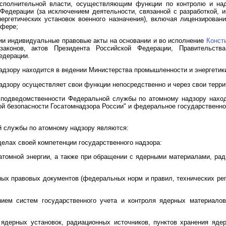
сполнительной власти, осуществляющим функции по контролю и над
 Федерации (за исключением деятельности, связанной с разработкой, и
ергетических установок военного назначения), включая лицензирован
сфере;
ции индивидуальные правовые акты на основании и во исполнение
Конст
 законов, актов Президента Российской Федерации, Правительств
едерации.
адзору находится в ведении Министерства промышленности и энергетик
адзору осуществляет свои функции непосредственно и через свои терри
й подведомственности Федеральной службы по атомному надзору наход
ой безопасности Госатомнадзора России" и федеральное государственн
 службы по атомному надзору являются:
делах своей компетенции государственного надзора:
 атомной энергии, а также при обращении с ядерными материалами, р
ых правовых документов (федеральных норм и правил, технических рег
ием систем государственного учета и контроля ядерных материалов
ядерных установок, радиационных источников, пунктов хранения яде