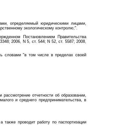
дами, определяемый юридическими лицами,
ственному экологическому контролю;".
ержденном Постановлением Правительства
8; 2006, N 5, ст. 544; N 52, ст. 5587; 2008,
ть словами "в том числе в пределах своей
и рассмотрение отчетности об образовании,
малого и среднего предпринимательства, в
 а также проводит работу по паспортизации