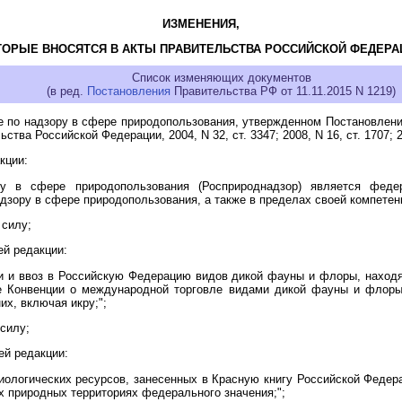
ИЗМЕНЕНИЯ,
ТОРЫЕ ВНОСЯТСЯ В АКТЫ ПРАВИТЕЛЬСТВА РОССИЙСКОЙ ФЕДЕРА
Список изменяющих документов
(в ред.
Постановления
Правительства РФ от 11.11.2015 N 1219)
 по надзору в сфере природопользования, утвержденном Постановлени
ства Российской Федерации, 2004, N 32, ст. 3347; 2008, N 16, ст. 1707; 20
кции:
у в сфере природопользования (Росприроднадзор) является феде
зору в сфере природопользования, а также в пределах своей компетен
 силу;
й редакции:
ии и ввоз в Российскую Федерацию видов дикой фауны и флоры, находя
е Конвенции о международной торговле видами дикой фауны и флоры,
их, включая икру;";
силу;
й редакции:
биологических ресурсов, занесенных в Красную книгу Российской Федер
х природных территориях федерального значения;";