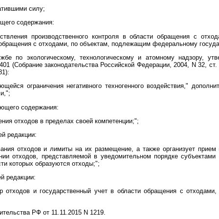
атившими силу;
ющего содержания:
ществления производственного контроля в области обращения с отхо
бращения с отходами, по объектам, подлежащим федеральному государ
бе по экологическому, технологическому и атомному надзору, утв
01 (Собрание законодательства Российской Федерации, 2004, N 32, ст. 334
81):
ющейся ограничения негативного техногенного воздействия," дополни
и,";
ующего содержания:
ения отходов в пределах своей компетенции;";
й редакции:
вания отходов и лимиты на их размещение, а также организует прием 
нии отходов, представляемой в уведомительном порядке субъектами 
сти которых образуются отходы;";
й редакции:
тр отходов и государственный учет в области обращения с отходами,
тельства РФ от 11.11.2015 N 1219.