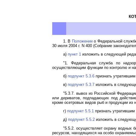
КО
1. В
Положении
о Федеральной службе
30 июля 2004 г. N 400 (Собрание законодатель
а)
пункт 1
изложить в следующей реда
"1. Федеральная служба по надзор
осуществляющим функции по контролю и над
б)
подпункт 5.3.6
признать утратившим
в)
подпункт 5.3.7
изложить в следующе
"5.3.7. вывоз из Российской Федерац
или дериватов, подпадающих под действи
кроме осетровых видов рыб и продукции из н
г)
подпункт 5.5.1
признать утратившим 
д)
подпункт 5.5.2
изложить в следующе
"5.5.2. осуществляет охрану водных 
ресурсов, находящихся на особо охраняемы