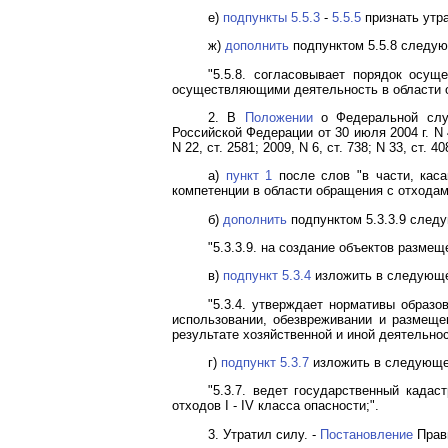
е)
подпункты 5.5.3
-
5.5.5
признать утр
ж)
дополнить
подпунктом 5.5.8 следу
"5.5.8. согласовывает порядок осу
осуществляющими деятельность в области о
2. В
Положении
о Федеральной служ
Российской Федерации от 30 июля 2004 г. N 4
N 22, ст. 2581; 2009, N 6, ст. 738; N 33, ст. 40
а)
пункт 1
после слов "в части, каса
компетенции в области обращения с отходам
б)
дополнить
подпунктом 5.3.3.9 след
"5.3.3.9. на создание объектов размещ
в)
подпункт 5.3.4
изложить в следующе
"5.3.4. утверждает нормативы образо
использовании, обезвреживании и размеще
результате хозяйственной и иной деятельно
г)
подпункт 5.3.7
изложить в следующе
"5.3.7. ведет государственный кадас
отходов I - IV класса опасности;".
3. Утратил силу. -
Постановление
Прави