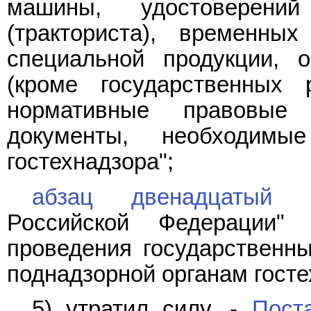
машины, удостоверени
(тракториста), временн
специальной продукции, 
(кроме государственных 
нормативные правовые а
документы, необходимы
гостехнадзора";
абзац двенадцатый
по
Российской Федерации" 
проведения государственны
поднадзорной органам госте
5) утратил силу. -
Пост