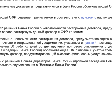
нительные документы представляются в Банк России обслуживающей 
ающей ОФР решение, принимаемое в соответствии с
пунктом 6
настоящег
Р решения Банка России о невозможности расторжения договора, пред
е вправе расторгнуть данный договор с ОФР-клиентом.
России о невозможности расторжения договора, предусматривающего о
 почтового отправления об уведомлении, указанном в
пункте 4
настоящег
ечении 30 рабочих дней со дня вручения почтового отправления с 
в экспедиции Банка России) обслуживающая ОФР вправе с учетом тре
ргнуть договор, предусматривающий оказание финансовых услуг, заклю
и с решением Совета директоров Банка России (протокол заседания Сов
иального опубликования в "Вестнике Банка России".