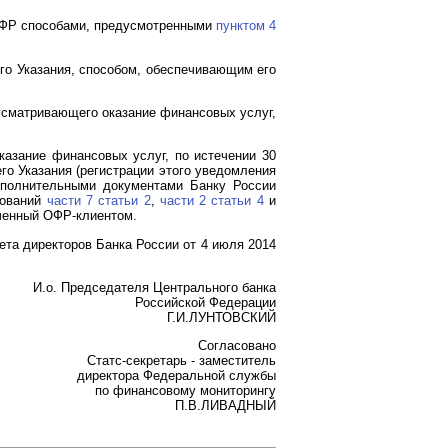
ОФР способами, предусмотренными
пунктом 4
о Указания, способом, обеспечивающим его
усматривающего оказание финансовых услуг,
казание финансовых услуг, по истечении 30
о Указания (регистрации этого уведомления
дополнительными документами Банку России
бований
части 7 статьи 2
,
части 2 статьи 4
и
ченный ОФР-клиентом.
ета директоров Банка России от 4 июля 2014
И.о. Председателя Центрального банка
Российской Федерации
Г.И.ЛУНТОВСКИЙ
Согласовано
Статс-секретарь - заместитель
директора Федеральной службы
по финансовому мониторингу
П.В.ЛИВАДНЫЙ