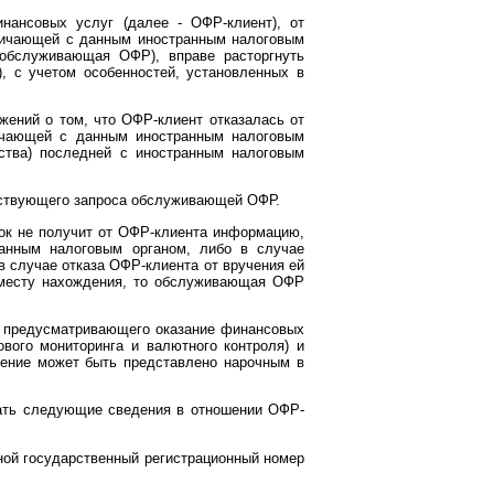
нансовых услуг (далее - ОФР-клиент), от
дничающей с данным иностранным налоговым
 обслуживающая ОФР), вправе расторгнуть
, с учетом особенностей, установленных в
ений о том, что ОФР-клиент отказалась от
ничающей с данным иностранным налоговым
ства) последней с иностранным налоговым
етствующего запроса обслуживающей ОФР.
ок не получит от ОФР-клиента информацию,
анным налоговым органом, либо в случае
 случае отказа ОФР-клиента от вручения ей
по месту нахождения, то обслуживающая ОФР
а, предусматривающего оказание финансовых
ого мониторинга и валютного контроля) и
ление может быть представлено нарочным в
ать следующие сведения в отношении ОФР-
ной государственный регистрационный номер