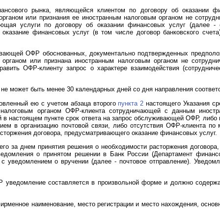
нансового рынка, являющейся клиентом по договору об оказании фи
органом или признания ее иностранным налоговым органом не сотру
ающая услуги по договору об оказании финансовых услуг (далее -
оказание финансовых услуг (в том числе договор банковского счета)
ивающей ОФР обоснованных, документально подтвержденных предполож
 органом или признана иностранным налоговым органом не сотруд
авить ОФР-клиенту запрос о характере взаимодействия (сотрудниче
е, не может быть менее 30 календарных дней со дня направления соотв
овленный ею с учетом абзаца второго
пункта 2
настоящего Указания ср
налоговым органом ОФР-клиента сотрудничающей с данным иностр
 в настоящем пункте срок ответа на запрос обслуживающей ОФР, либо в
ением в организацию почтовой связи, либо отсутствия ОФР-клиента 
асторжения договора, предусматривающего оказание финансовых услуг.
щего за днем принятия решения о необходимости расторжения договор
едомления о принятом решении в Банк России (Департамент финансов
с уведомлением о вручении (далее - почтовое отправление). Уведом
 уведомление составляется в произвольной форме и должно содерж
фирменное наименование, место регистрации и место нахождения, основ