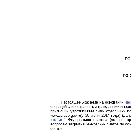
ПО
ПО 
Настоящее Указание на основании
час
операций с иностранными гражданами и юри
признании утратившими силу отдельных по
(www.pravo.gov.ru), 30 июня 2014 года) (д
статье 1
Федерального закона (далее - ор
вопросам закрытия банковских счетов по ос
счетов.