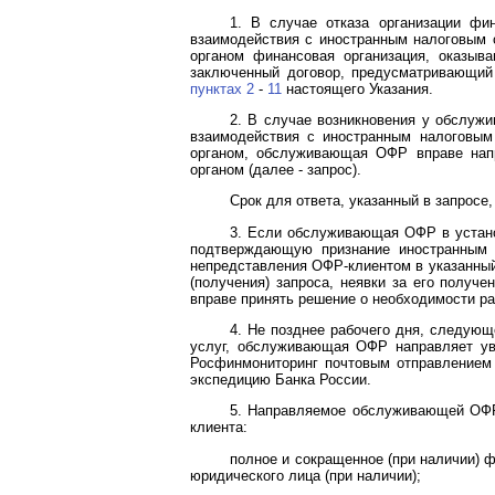
1. В случае отказа организации фи
взаимодействия с иностранным налоговым 
органом финансовая организация, оказыв
заключенный договор, предусматривающий 
пунктах 2
-
11
настоящего Указания.
2. В случае возникновения у обслуж
взаимодействия с иностранным налоговым
органом, обслуживающая ОФР вправе напр
органом (далее - запрос).
Срок для ответа, указанный в запрос
3. Если обслуживающая ОФР в устан
подтверждающую признание иностранным 
непредставления ОФР-клиентом в указанный
(получения) запроса, неявки за его получ
вправе принять решение о необходимости р
4. Не позднее рабочего дня, следую
услуг, обслуживающая ОФР направляет ув
Росфинмониторинг почтовым отправлением 
экспедицию Банка России.
5. Направляемое обслуживающей ОФР
клиента:
полное и сокращенное (при наличии) 
юридического лица (при наличии);