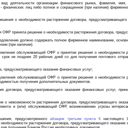
, вид деятельности организации финансового рынка, фамилия, имя, 
 - физических лиц либо полное и сокращенное (при наличии) фирменно
;
шения о необходимости расторжении договора, предусматривающего 
я ОФР приняла решение о необходимости расторжения договора, предус
домление должно содержать полное фирменное наименование, основно
зии (при наличии).
едомления обслуживающей ОФР о принятии решения о необходимости р
в срок не позднее 20 рабочих дней со дня получения почтового отпр
а, предусматривающего оказание финансовых услуг;
едомления обслуживающей ОФР о принятии решения о необходимости р
бходимостью получения дополнительных документов.
ия договора, предусматривающего оказание финансовых услуг, прин
ие о невозможности расторжения договора, предусматривающего оказа
иента и (или) обслуживающей ОФР, возникновению угрозы интереса
ешения, предусмотренного
абзацем третьим пункта 6
настоящего У
необходимости расторжения договора, предусматривающего оказание ф
о дня получения Банком России необходимых документов.