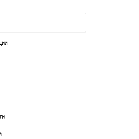
ЦИИ
ГИ
Й