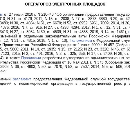
ОПЕРАТОРОВ ЭЛЕКТРОННЫХ ПЛОЩАДОК
ом
от 27 июля 2010 г. N 210-ФЗ "Об организации предоставления госуда
N 31, ст. 4179; 2011, N 15, ст. 2038; N 27, ст. 3873, 3880; N 29, ст. 429
 3480; N 30, ст. 4084; N 51, ст. 6679; N 52, ст. 6952, 6961, 7009; 2014, N 26,
 4376; 2016, N 7, ст. 916; N 27, ст. 4293, 4294; 2017, N 1, ст. 12; N 31, ст. 
 3413; N 27, ст. 3954; N 30, ст. 4539; N 31, ст. 4858; 2019, N 14, ст. 1461),
зменений в отдельные законодательные акты Российской Федерации
. 12; N 31, ст. 4815; 2018, N 1, ст. 10),
Положением
о Федеральной служб
 Правительства Российской Федерации от 1 июня 2009 г. N 457 (Собран
5, ст. 5860; 2011, N 14, ст. 1935; N 15, ст. 2125; N 23, ст. 3320; N 46, ст. 6
 7123; 2015, N 2, ст. 491; 2016, N 2, ст. 325, 356; N 17, ст. 2409; N 28, ст.
44), а также
Правилами
разработки и утверждения административных ре
тельства Российской Федерации от 16 мая 2011 г. N 373 (Собрание за
 3908; N 36, ст. 4903; N 50, ст. 7070; N 52, ст. 7507; 2014, N 5, ст. 506; 201
ваю:
тивный
регламент
предоставления Федеральной службой государствен
едений о некоммерческой организации в государственный реестр с