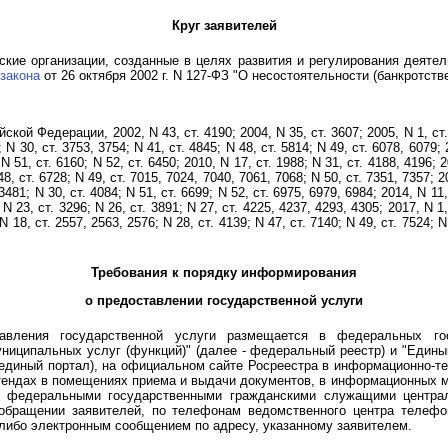
Круг заявителей
кие организации, созданные в целях развития и регулирования деяте
закона
от 26 октября 2002 г. N 127-ФЗ "О несостоятельности (банкротстве
й Федерации, 2002, N 43, ст. 4190; 2004, N 35, ст. 3607; 2005, N 1, ст. 1
; N 30, ст. 3753, 3754; N 41, ст. 4845; N 48, ст. 5814; N 49, ст. 6078, 6079;
 N 51, ст. 6160; N 52, ст. 6450; 2010, N 17, ст. 1988; N 31, ст. 4188, 4196; 2
 48, ст. 6728; N 49, ст. 7015, 7024, 7040, 7061, 7068; N 50, ст. 7351, 7357; 2
3481; N 30, ст. 4084; N 51, ст. 6699; N 52, ст. 6975, 6979, 6984; 2014, N 11,
; N 23, ст. 3296; N 26, ст. 3891; N 27, ст. 4225, 4237, 4293, 4305; 2017, N 1,
 N 18, ст. 2557, 2563, 2576; N 28, ст. 4139; N 47, ст. 7140; N 49, ст. 7524; 
Требования к порядку информирования
о предоставлении государственной услуги
авления государственной услуги размещается в федеральных го
ниципальных услуг (функций)" (далее - федеральный реестр) и "Един
е - единый портал), на официальном сайте Росреестра в информационно-т
тендах в помещениях приема и выдачи документов, в информационных ма
о федеральными государственными гражданскими служащими центра
обращении заявителей, по телефонам ведомственного центра телефон
ибо электронным сообщением по адресу, указанному заявителем.