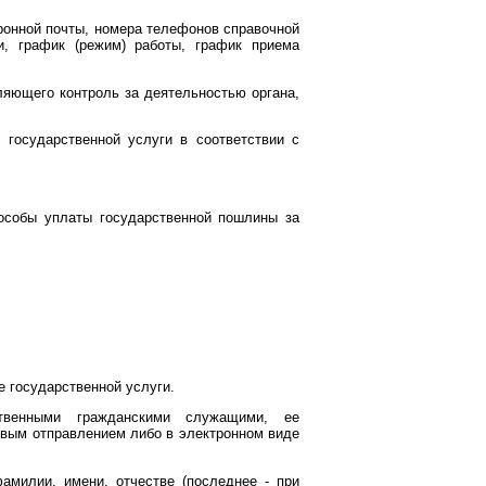
тронной почты, номера телефонов справочной
и, график (режим) работы, график приема
ляющего контроль за деятельностью органа,
 государственной услуги в соответствии с
пособы уплаты государственной пошлины за
е государственной услуги.
ственными гражданскими служащими, ее
овым отправлением либо в электронном виде
амилии, имени, отчестве (последнее - при