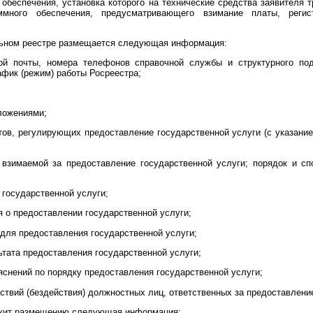
обеспечения, установка которого на технические средства заявителя 
ммного обеспечения, предусматривающего взимание платы, реги
льном реестре размещается следующая информация:
ой почты, номера телефонов справочной службы и структурного под
афик (режим) работы Росреестра;
ложениями;
тов, регулирующих предоставление государственной услуги (с указание
 взимаемой за предоставление государственной услуги; порядок и с
 государственной услуги;
я о предоставлении государственной услуги;
 для предоставления государственной услуги;
ьтата предоставления государственной услуги;
яснений по порядку предоставления государственной услуги;
ствий (бездействия) должностных лиц, ответственных за предоставлени
ежит размещению следующая информация: