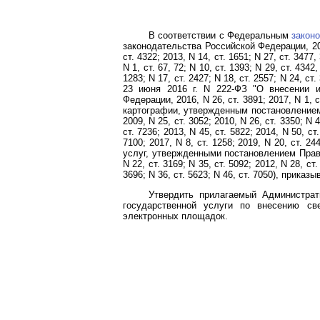
В соответствии с Федеральным
закон
законодательства Российской Федерации, 2010, 
ст. 4322; 2013, N 14, ст. 1651; N 27, ст. 3477,
N 1, ст. 67, 72; N 10, ст. 1393; N 29, ст. 4342,
1283; N 17, ст. 2427; N 18, ст. 2557; N 24, ст.
23 июня 2016 г. N 222-ФЗ "О внесении и
Федерации, 2016, N 26, ст. 3891; 2017, N 1, ст
картографии, утвержденным постановлением
2009, N 25, ст. 3052; 2010, N 26, ст. 3350; N 4
ст. 7236; 2013, N 45, ст. 5822; 2014, N 50, ст.
7100; 2017, N 8, ст. 1258; 2019, N 20, ст. 24
услуг, утвержденными постановлением Прави
N 22, ст. 3169; N 35, ст. 5092; 2012, N 28, ст.
3696; N 36, ст. 5623; N 46, ст. 7050), приказы
Утвердить прилагаемый Администра
государственной услуги по внесению св
электронных площадок.