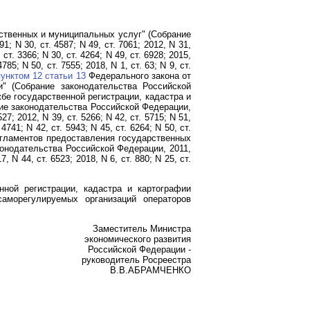
рственных и муниципальных услуг" (Собрание
1; N 30, ст. 4587; N 49, ст. 7061; 2012, N 31,
 ст. 3366; N 30, ст. 4264; N 49, ст. 6928; 2015,
4785; N 50, ст. 7555; 2018, N 1, ст. 63; N 9, ст.
пунктом 12 статьи 13
Федерального закона от
" (Собрание законодательства Российской
е государственной регистрации, кадастра и
ие законодательства Российской Федерации,
527; 2012, N 39, ст. 5266; N 42, ст. 5715; N 51,
 4741; N 42, ст. 5943; N 45, ст. 6264; N 50, ст.
гламентов предоставления государственных
конодательства Российской Федерации, 2011,
7, N 44, ст. 6523; 2018, N 6, ст. 880; N 25, ст.
ной регистрации, кадастра и картографии
аморегулируемых организаций операторов
Заместитель Министра
экономического развития
Российской Федерации -
руководитель Росреестра
В.В.АБРАМЧЕНКО