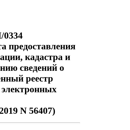
П/0334
а предоставления
ации, кадастра и
ению сведений о
енный реестр
 электронных
2019 N 56407)