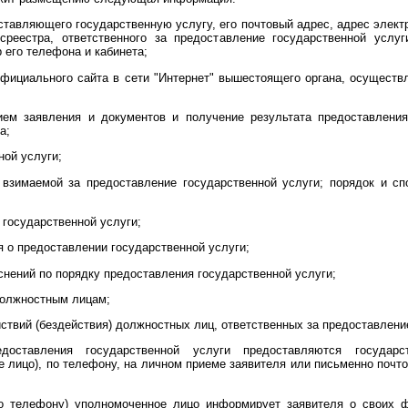
оставляющего государственную услугу, его почтовый адрес, адрес элек
среестра, ответственного за предоставление государственной услуг
 его телефона и кабинета;
официального сайта в сети "Интернет" вышестоящего органа, осуществ
;
ем заявления и документов и получение результата предоставления
а;
ной услуги;
 взимаемой за предоставление государственной услуги; порядок и с
 государственной услуги;
я о предоставлении государственной услуги;
снений по порядку предоставления государственной услуги;
 должностным лицам;
ствий (бездействия) должностных лиц, ответственных за предоставлени
доставления государственной услуги предоставляются государ
 лицо), по телефону, на личном приеме заявителя или письменно почт
о телефону) уполномоченное лицо информирует заявителя о своих ф