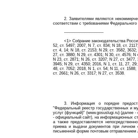
2. Заявителями являются некоммерчес
соответствии с требованиями Федерального
--------------------------------
<1> Собрание законодательства Российско
52, ст. 5497; 2007, N 7, ст. 834; N 18, ст. 2117
ст. 4, 14; N 18, ст. 2153; N 29, ст. 3582, 3632;
27, ст. 3880; N 29, ст. 4301; N 30, ст. 4576; N
N 23, ст. 2871; N 26, ст. 3207; N 27, ст. 3477, 
3945; N 29, ст. 4350; 2016, N 1, ст. 11, 27, 29
48, ст. 7052; 2018, N 1, ст. 54; N 11, ст. 1588;
ст. 2661; N 26, ст. 3317; N 27, ст. 3538.
3. Информация о порядке предост
"Федеральный реестр государственных и му
услуг (функций)" (www.gosuslugi.ru) (дале
- официальный сайт), на информационных с
а также предоставляется непосредственн
приема и выдачи документов при личном 
письменной форме почтовым отправлением л