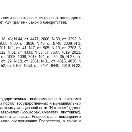
льности операторов электронных площадок в
)" <1> (далее - Закон о банкротстве).
8, 46; N 44, ст. 4471; 2006, N 30, ст. 3292; N
 2008, N 30, ст. 3616; N 49, ст. 5748; 2009, N 1,
011, N 1, ст. 41; N 7, ст. 905; N 19, ст. 2708; N
012, N 31, ст. 4333; N 53, ст. 7607, 7619; 2013,
 ст. 1095, 1098; 2015, N 1, ст. 29, 35; N 27, ст.
 ст. 29; N 18, ст. 2661; N 31, ст. 4815, 4830; N
N 52, ст. 8102; N 53, ст. 8404, 8440; 2019, N 22,
сударственных информационных системах
ый портал государственных и муниципальных
елекоммуникационной сети "Интернет" (далее
териалах (брошюрах, буклетах, листовках),
льного аппарата Росреестра в помещениях
ного обслуживания Росреестра, а также в