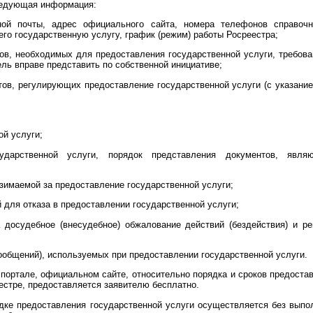
ледующая информация:
ной почты, адрес официального сайта, номера телефонов справочн
го государственную услугу, график (режим) работы Росреестра;
ов, необходимых для предоставления государственной услуги, требов
ель вправе представить по собственной инициативе;
тов, регулирующих предоставление государственной услуги (с указание
ой услуги;
сударственной услуги, порядок представления документов, явл
взимаемой за предоставление государственной услуги;
 для отказа в предоставлении государственной услуги;
 досудебное (внесудебное) обжалование действий (бездействия) и р
ообщений), используемых при предоставлении государственной услуги.
ортале, официальном сайте, относительно порядка и сроков предостав
стре, предоставляется заявителю бесплатно.
дке предоставления государственной услуги осуществляется без выпол