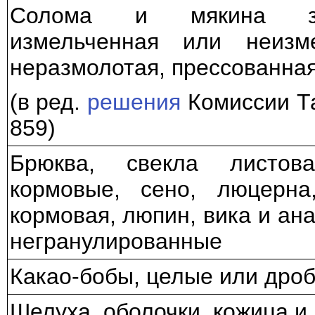
Солома и мякина зер
измельченная или неизм
неразмолотая, прессованная
(в ред.
решения
Комиссии Та
859)
Брюква, свекла листова
кормовые, сено, люцерна,
кормовая, люпин, вика и ан
негранулированные
Какао-бобы, целые или дро
Шелуха, оболочки, кожица и