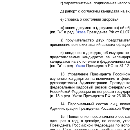
г) характеристика, подписанная непос
д) рапорт с согласием кандидата на 
е) справка о состоянии здоровья;
ж) копия документа (документов) об о
(пп. "ж" в ред.
Указа
Президента РФ от 01.07.
з) поручительство двух представит
присвоение воинских званий высших офицер
и) сведения о доходах, об имуществ
представляемые кандидатом за календар
кандидатов на включение в федеральный ка
(пп. "и" в ред.
Указа
Президента РФ от 31.12.
13. Управление Президента Российск
изучению кандидатов на включение в феде
руководителем Администрации Президент
федеральный кадровый резерв федеральног
Российской Федерации по вопросам государс
(п. 13 в ред.
Указа
Президента РФ от 26.06.2
14. Персональный состав лиц, вклю
Администрации Президента Российской Фед
15. Пополнение персонального соста
один раз в год, в декабре, по списку, у
Президента Российской Федерации по вопр
орган. Срок непрерывного пребывания в 