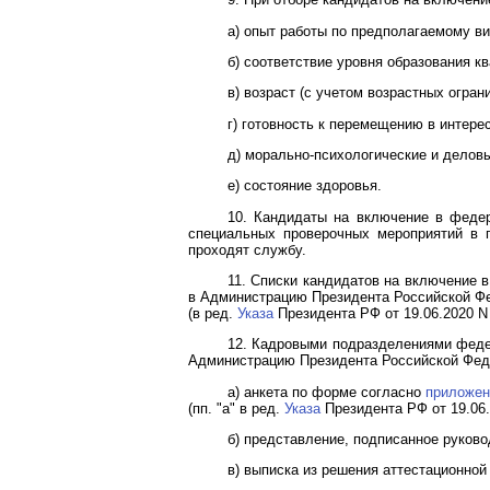
а) опыт работы по предполагаемому в
б) соответствие уровня образования 
в) возраст (с учетом возрастных огра
г) готовность к перемещению в интере
д) морально-психологические и деловы
е) состояние здоровья.
10. Кандидаты на включение в феде
специальных проверочных мероприятий в 
проходят службу.
11. Списки кандидатов на включение
в Администрацию Президента Российской Фе
(в ред.
Указа
Президента РФ от 19.06.2020 N
12. Кадровыми подразделениями феде
Администрацию Президента Российской Фед
а) анкета по форме согласно
приложен
(пп. "а" в ред.
Указа
Президента РФ от 19.06.
б) представление, подписанное руков
в) выписка из решения аттестационно