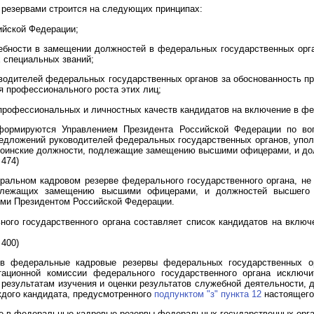
 резервами строится на следующих принципах:
ийской Федерации;
ребности в замещении должностей в федеральных государственных орг
 специальных званий;
оводителей федеральных государственных органов за обоснованность 
я профессионального роста этих лиц;
а профессиональных и личностных качеств кандидатов на включение в ф
формируются Управлением Президента Российской Федерации по воп
редложений руководителей федеральных государственных органов, упо
 воинские должности, подлежащие замещению высшими офицерами, и до
 474)
ральном кадровом резерве федерального государственного органа, не
одлежащих замещению высшими офицерами, и должностей высшего н
ми Президентом Российской Федерации.
ного государственного органа составляет список кандидатов на вклю
 400)
в федеральные кадровые резервы федеральных государственных ор
ационной комиссии федерального государственного органа исключ
по результатам изучения и оценки результатов служебной деятельности, 
ждого кандидата, предусмотренного
подпунктом "з" пункта 12
настоящего
ие в федеральные кадровые резервы федеральных государственных орг