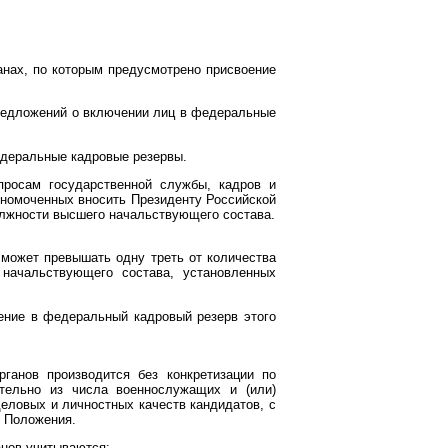
анах, по которым предусмотрено присвоение
предложений о включении лиц в федеральные
едеральные кадровые резервы.
росам государственной службы, кадров и
лномоченных вносить Президенту Российской
лжности высшего начальствующего состава.
 может превышать одну треть от количества
ачальствующего состава, установленных
чение в федеральный кадровый резерв этого
ганов производится без конкретизации по
ительно из числа военнослужащих и (или)
деловых и личностных качеств кандидатов, с
 Положения.
анов учитываются: