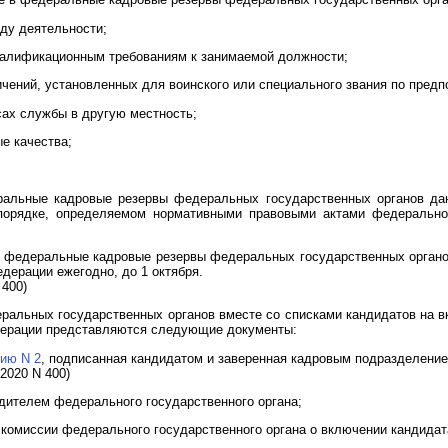
иду деятельности;
квалификационным требованиям к занимаемой должности;
ничений, установленных для воинского или специального звания по пред
сах службы в другую местность;
е качества;
ральные кадровые резервы федеральных государственных органов даю
порядке, определяемом нормативными правовыми актами федерального
 в федеральные кадровые резервы федеральных государственных орган
дерации ежегодно, до 1 октября.
 400)
ральных государственных органов вместе со списками кандидатов на 
ерации представляются следующие документы:
ию N 2
, подписанная кандидатом и заверенная кадровым подразделение
2020 N 400)
одителем федерального государственного органа;
й комиссии федерального государственного органа о включении кандида