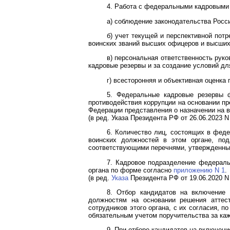
4. Работа с федеральными кадровыми
а) соблюдение законодательства Росс
б) учет текущей и перспективной пот
воинских званий высших офицеров и высших
в) персональная ответственность рук
кадровые резервы и за создание условий дл
г) всесторонняя и объективная оценк
5. Федеральные кадровые резервы 
противодействия коррупции на основании п
Федерации представления о назначении на
(в ред.
Указа
Президента РФ от 26.06.2023 N
6. Количество лиц, состоящих в феде
воинских должностей в этом органе, п
соответствующими перечнями, утвержденны
7. Кадровое подразделение федераль
органа по форме согласно
приложению N 1
.
(в ред.
Указа
Президента РФ от 19.06.2020 N
8. Отбор кандидатов на включение 
должностям на основании решения аттест
сотрудников этого органа, с их согласия, 
обязательным учетом поручительства за ка
9. При отборе кандидатов на включен