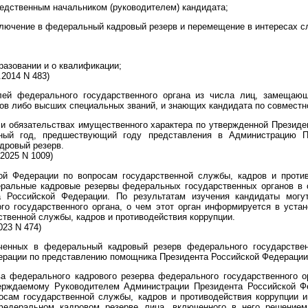
редственным начальником (руководителем) кандидата;
включение в федеральный кадровый резерв и перемещение в интересах с
бразовании и о квалификации;
2014 N 483)
елей федерального государственного органа из числа лиц, замещаю
ов либо высших специальных званий, и знающих кандидата по совместно
е и обязательствах имущественного характера по утвержденной Презид
ный год, предшествующий году представления в Администрацию П
дровый резерв.
2025 N 1009)
ой Федерации по вопросам государственной службы, кадров и против
ральные кадровые резервы федеральных государственных органов в 
а Российской Федерации. По результатам изучения кандидаты мог
о государственного органа, о чем этот орган информируется в уста
твенной службы, кадров и противодействия коррупции.
023 N 474)
ченных в федеральный кадровый резерв федерального государствен
ерации по представлению помощника Президента Российской Федерации
ва федерального кадрового резерва федерального государственного 
тверждаемому Руководителем Администрации Президента Российской 
осам государственной службы, кадров и противодействия коррупции
федеральном кадровом резерве лица, включенного в него решение