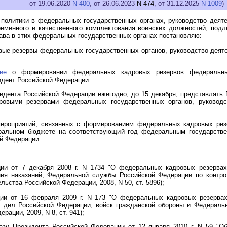
от 19.06.2020
N 400
, от 26.06.2023
N 474
, от 31.12.2025
N 1009
)
 политики в федеральных государственных органах, руководство деят
ременного и качественного комплектования воинских должностей, п
ва в этих федеральных государственных органах постановляю:
ые резервы федеральных государственных органов, руководство деят
ие
о формировании федеральных кадровых резервов федеральных
дент Российской Федерации.
идента Российской Федерации ежегодно, до 15 декабря, представлять
ровыми резервами федеральных государственных органов, руководс
 мероприятий, связанных с формированием федеральных кадровых рез
ральном бюджете на соответствующий год федеральным государстве
й Федерации.
ии от 7 декабря 2008 г. N 1734 "О федеральных кадровых резервах
ия наказаний, Федеральной службы Российской Федерации по контро
ьства Российской Федерации, 2008, N 50, ст. 5896);
ии от 16 февраля 2009 г. N 173 "О федеральных кадровых резерва
 дел Российской Федерации, войск гражданской обороны и Федеральн
ации, 2009, N 8, ст. 941);
азу Президента Российской Федерации от 12 января 2010 г. N 59 "О