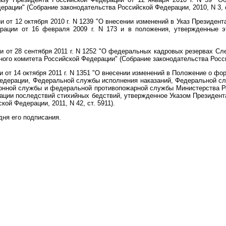
рации" (Собрание законодательства Российской Федерации, 2010, N 3, с
от 12 октября 2010 г. N 1239 "О внесении изменений в Указ Президента
рации от 16 февраля 2009 г. N 173 и в положения, утвержденные э
 от 28 сентября 2011 г. N 1252 "О федеральных кадровых резервах Сл
ого комитета Российской Федерации" (Собрание законодательства Россий
 от 14 октября 2011 г. N 1351 "О внесении изменений в Положение о ф
едерации, Федеральной службы исполнения наказаний, Федеральной с
ионной службы и федеральной противопожарной службы Министерства Р
ции последствий стихийных бедствий, утвержденное Указом Президента
ой Федерации, 2011, N 42, ст. 5911).
дня его подписания.