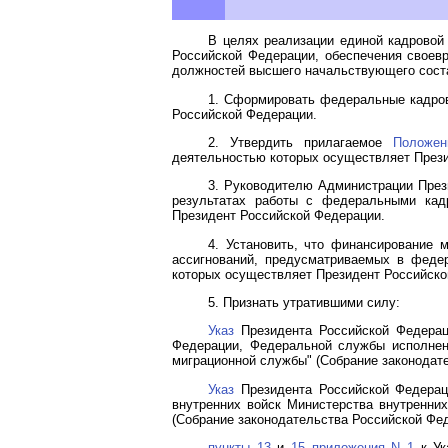
В целях реализации единой кадровой
Российской Федерации, обеспечения своев
должностей высшего начальствующего соста
1. Сформировать федеральные кадров
Российской Федерации.
2. Утвердить прилагаемое
Положен
деятельностью которых осуществляет Прези
3. Руководителю Администрации През
результатах работы с федеральными кад
Президент Российской Федерации.
4. Установить, что финансирование
ассигнований, предусматриваемых в феде
которых осуществляет Президент Российско
5. Признать утратившими силу:
Указ
Президента Российской Федерац
Федерации, Федеральной службы исполнен
миграционной службы" (Собрание законодател
Указ
Президента Российской Федерац
внутренних войск Министерства внутренних
(Собрание законодательства Российской Федер
пункты 13
и
15 приложения N 1
к Ук