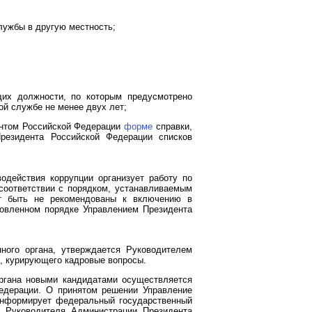
лужбы в другую местность;
щих должности, по которым предусмотрено
й службе не менее двух лет;
ентом Российской Федерации
форме
справки,
резидента Российской Федерации списков
одействия коррупции организует работу по
соответствии с порядком, устанавливаемым
ут быть не рекомендованы к включению в
новленном порядке Управлением Президента
ного органа, утверждается Руководителем
, курирующего кадровые вопросы.
органа новыми кандидатами осуществляется
Федерации. О принятом решении Управление
 информирует федеральный государственный
м Руководителя Администрации Президента