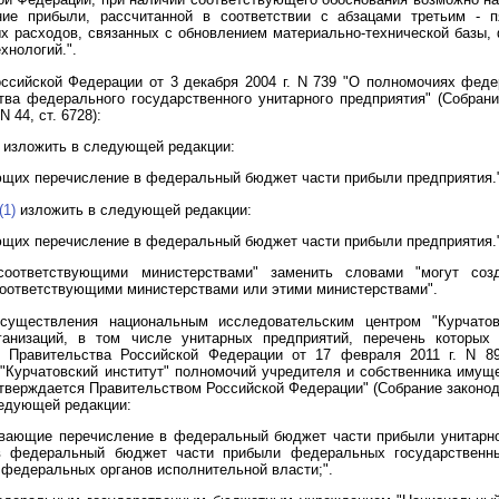
ие прибыли, рассчитанной в соответствии с абзацами третьим - п
 расходов, связанных с обновлением материально-технической базы,
хнологий.".
ссийской Федерации от 3 декабря 2004 г. N 739 "О полномочиях феде
ва федерального государственного унитарного предприятия" (Собрани
N 44, ст. 6728):
изложить в следующей редакции:
ющих перечисление в федеральный бюджет части прибыли предприятия.
(1)
изложить в следующей редакции:
ющих перечисление в федеральный бюджет части прибыли предприятия.
оответствующими министерствами" заменить словами "могут соз
соответствующими министерствами или этими министерствами".
уществления национальным исследовательским центром "Курчатов
анизаций, в том числе унитарных предприятий, перечень которых
м Правительства Российской Федерации от 17 февраля 2011 г. N 8
Курчатовский институт" полномочий учредителя и собственника имуще
тверждается Правительством Российской Федерации" (Собрание законод
следующей редакции:
ивающие перечисление в федеральный бюджет части прибыли унитарног
 федеральный бюджет части прибыли федеральных государственны
федеральных органов исполнительной власти;".