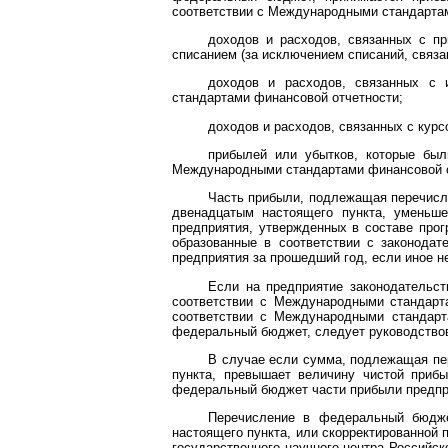
соответствии с Международными стандартами
доходов и расходов, связанных с пр
списанием (за исключением списаний, связа
доходов и расходов, связанных с 
стандартами финансовой отчетности;
доходов и расходов, связанных с кур
прибылей или убытков, которые был
Международными стандартами финансовой от
Часть прибыли, подлежащая перечисле
двенадцатым настоящего пункта, уменьш
предприятия, утвержденных в составе про
образованные в соответствии с законодат
предприятия за прошедший год, если иное н
Если на предприятие законодательст
соответствии с Международными стандарт
соответствии с Международными стандарт
федеральный бюджет, следует руководствов
В случае если сумма, подлежащая пе
пункта, превышает величину чистой прибы
федеральный бюджет части прибыли предпр
Перечисление в федеральный бюдже
настоящего пункта, или скорректированной 
государственного научного центра Российс