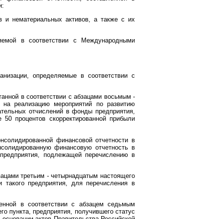
и:
в и нематериальных активов, а также с их
ляемой в соответствии с Международными
анизации, определяемые в соответствии с
анной в соответствии с абзацами восьмым -
 на реализацию мероприятий по развитию
ательных отчислений в фонды предприятия,
е 50 процентов скорректированной прибыли
онсолидированной финансовой отчетности в
нсолидированную финансовую отчетность в
 предприятия, подлежащей перечислению в
зацами третьим - четырнадцатым настоящего
и такого предприятия, для перечисления в
енной в соответствии с абзацем седьмым
го пункта, предприятия, получившего статус
 основании актов Правительства Российской