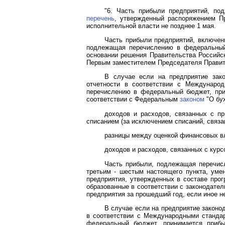
"6. Часть прибыли предприятий, п
перечень
, утвержденный распоряжением Пр
исполнительной власти не позднее 1 мая.
Часть прибыли предприятий, включе
подлежащая перечислению в федеральный
основании решения Правительства Российс
Первым заместителем Председателя Правит
В случае если на предприятие зако
отчетности в соответствии с Междунаро
перечислению в федеральный бюджет, прин
соответствии с Федеральным
законом
"О бух
доходов и расходов, связанных с пр
списанием (за исключением списаний, связа
разницы между оценкой финансовых вл
доходов и расходов, связанных с кур
Часть прибыли, подлежащая перечисл
третьим - шестым настоящего пункта, ум
предприятия, утвержденных в составе про
образованные в соответствии с законодател
предприятия за прошедший год, если иное н
В случае если на предприятие законо
в соответствии с Международными станда
федеральный бюджет, принимается прибы