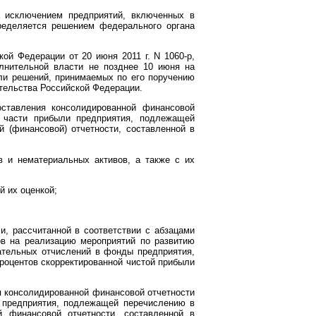
 исключением предприятий, включенных в
пределяется решением федерального органа
ой Федерации от 20 июня 2011 г. N 1060-р,
нительной власти не позднее 10 июня на
ли решений, принимаемых по его поручению
тельства Российской Федерации.
оставления консолидированной финансовой
 части прибыли предприятия, подлежащей
 (финансовой) отчетности, составленной в
в и нематериальных активов, а также с их
 их оценкой;
, рассчитанной в соответствии с абзацами
в на реализацию мероприятий по развитию
ательных отчислений в фонды предприятия,
процентов скорректированной чистой прибыли
я консолидированной финансовой отчетности
 предприятия, подлежащей перечислению в
 финансовой отчетности, составленной в