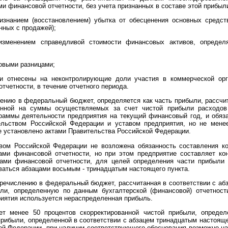
 финансовой отчетности, без учета признанных в составе этой прибыл
изнанием (восстановлением) убытка от обесценения основных средст
нных с продажей);
изменением справедливой стоимости финансовых активов, опреде
совыми разницами;
и отнесены на неконтролирующие доли участия в коммерческой орг
четности, в течение отчетного периода.
нию в федеральный бюджет, определяется как часть прибыли, рассчит
енной на суммы осуществляемых за счет чистой прибыли расходов
граммы деятельности предприятия на текущий финансовый год, и обяз
ельством Российской Федерации и уставом предприятия, но не мене
е установлено актами Правительства Российской Федерации.
вом Российской Федерации не возложена обязанность составления к
ами финансовой отчетности, но при этом предприятие составляет ко
ами финансовой отчетности, для целей определения части прибыли
аться абзацами восьмым - тринадцатым настоящего пункта.
речислению в федеральный бюджет, рассчитанная в соответствии с аб
ли, определенную по данным бухгалтерской (финансовой) отчетност
иятия используется нераспределенная прибыль.
т менее 50 процентов скорректированной чистой прибыли, определ
прибыли, определенной в соответствии с абзацем тринадцатым настояще
кой Федерации, при наличии соответствующего обоснования возможно на