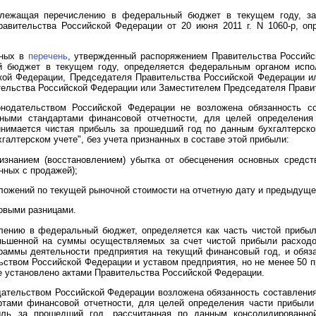
одлежащая перечислению в федеральный бюджет в текущем году, за
авительства Российской Федерации от 20 июня 2011 г. N 1060-р, о
нных в
перечень
, утвержденный распоряжением Правительства Российск
 бюджет в текущем году, определяется федеральным органом испол
кой Федерации, Председателя Правительства Российской Федерации и
ельства Российской Федерации или Заместителем Председателя Прави
нодательством Российской Федерации не возложена обязанность с
дными стандартами финансовой отчетности, для целей определения
имается чистая прибыль за прошедший год по данным бухгалтерской
галтерском учете", без учета признанных в составе этой прибыли:
изнанием (восстановлением) убытка от обесценения основных средст
нных с продажей);
ожений по текущей рыночной стоимости на отчетную дату и предыдущей
совыми разницами.
ению в федеральный бюджет, определяется как часть чистой прибыли
еньшенной на суммы осуществляемых за счет чистой прибыли расходо
граммы деятельности предприятия на текущий финансовый год, и обяз
ьством Российской Федерации и уставом предприятия, но не менее 50 
е установлено актами Правительства Российской Федерации.
дательством Российской Федерации возложена обязанность составлени
ртами финансовой отчетности, для целей определения части прибыли
ль за прошедший год, рассчитанная по данным консолидированной