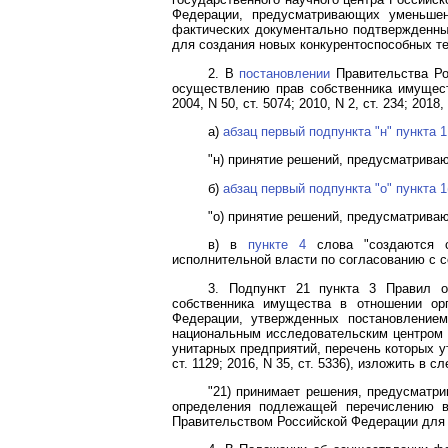
Федерации, предусматривающих уменьшен
фактических документально подтвержденных
для создания новых конкурентоспособных те
2. В
постановлении
Правительства Ро
осуществлению прав собственника имущест
2004, N 50, ст. 5074; 2010, N 2, ст. 234; 2018, 
а)
абзац первый подпункта "н" пункта 1
"н) принятие решений, предусматрива
б)
абзац первый подпункта "о" пункта 1
"о) принятие решений, предусматрива
в) в
пункте 4
слова "создаются с
исполнительной власти по согласованию с 
3.
Подпункт 21 пункта 3
Правил ос
собственника имущества в отношении орг
Федерации, утвержденных постановление
национальным исследовательским центром "
унитарных предприятий, перечень которых у
ст. 1129; 2016, N 35, ст. 5336), изложить в 
"21) принимает решения, предусматр
определения подлежащей перечислению в
Правительством Российской Федерации для 