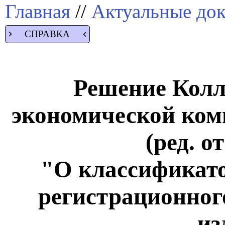
Главная
//
Актуальные до
СПРАВКА
Решение Колл
экономической коми
(ред. о
"О классификато
регистрационног
из