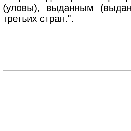
(уловы), выданным (выда
третьих стран.".