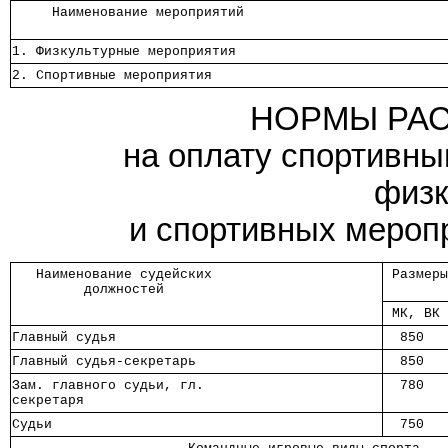
     Наименование мероприятий     
1. Физкультурные мероприятия      
2. Спортивные мероприятия         
НОРМЫ РАС
на оплату спортивны
физк
и спортивных мероп
   Наименование судейских   
 Размер
         должностей         
       
 МК, ВК
Главный судья               
  850  
Главный судья-секретарь     
  850  
Зам. главного судьи, гл.    
  780  
секретаря                   
Судьи                       
  750  