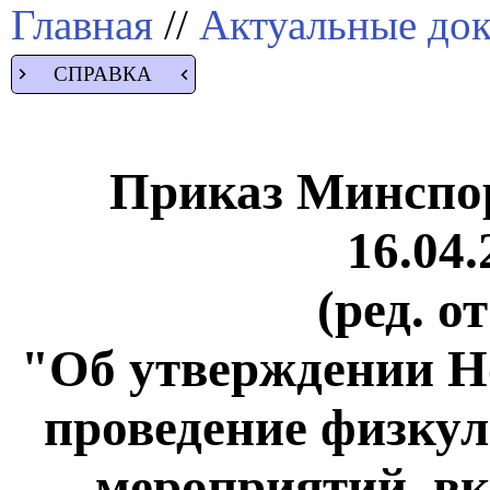
Главная
//
Актуальные до
СПРАВКА
Приказ Минспор
16.04.
(ред. о
"Об утверждении Но
проведение физку
мероприятий, в