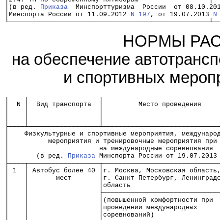
│(в ред. 
Приказа
  Минспорттуризма  России  от 08.10.20
│Минспорта России от 11.09.2012 
N 197
, от 19.07.2013 
N
└───────────────────────────────────────────────────┴─
НОРМЫ РАС
на обеспечение автотрансп
и спортивных мероп
┌────┬──────────────────┬─────────────────────────────
│  N │  Вид транспорта  │         Место проведения    
│    │                  │                             
│    │                  │                             
├────┴──────────────────┴─────────────────────────────
│    Физкультурные и спортивные мероприятия, междунаро
│          мероприятия и тренировочные мероприятия при
│                       на международные соревнования 
│       (в ред. 
Приказа
 Минспорта России от 19.07.2013
├────┬──────────────────┬─────────────────────────────
│ 1  │ Автобус более 40 │г. Москва, Московская область
│    │       мест       │г. Санкт-Петербург, Ленинград
│    │                  │область                      
│    │                  ├─────────────────────────────
│    │                  │(повышенной комфортности при 
│    │                  │проведении международных     
│    │                  │соревнований)                