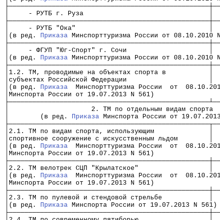
├───────────────────────────────────────────────────┼─
│     - РУТБ г. Руза                                │ 
├───────────────────────────────────────────────────┼─
│     - РУТБ "Ока"                                  │ 
│(в ред. 
Приказа
 Минспорттуризма России от 08.10.2010 
├───────────────────────────────────────────────────┼─
│     - ФГУП "Юг-Спорт" г. Сочи                     │ 
│(в ред. 
Приказа
 Минспорттуризма России от 08.10.2010 
├───────────────────────────────────────────────────┼─
│1.2. ТМ, проводимые на объектах спорта в           │ 
│субъектах Российской Федерации                     │ 
│(в ред. 
Приказа
  Минспорттуризма России  от  08.10.20
│Минспорта России от 19.07.2013 N 561)                
├───────────────────────────────────────────────────┴─
│                     2. ТМ по отдельным видам спорта 
│        (в ред. 
Приказа
 Минспорта России от 19.07.201
├───────────────────────────────────────────────────┬─
│2.1. ТМ по видам спорта, использующим              │ 
│спортивное сооружение с искусственным льдом        │ 
│(в ред. 
Приказа
  Минспорттуризма России  от  08.10.20
│Минспорта России от 19.07.2013 N 561)                
├───────────────────────────────────────────────────┼─
│2.2. ТМ велотрек СЦП "Крылатское"                  │ 
│(в ред. 
Приказа
  Минспорттуризма России  от  08.10.20
│Минспорта России от 19.07.2013 N 561)                
├───────────────────────────────────────────────────┼─
│2.3. ТМ по пулевой и стендовой стрельбе            │ 
│(в ред. 
Приказа
 Минспорта России от 19.07.2013 N 561)
├───────────────────────────────────────────────────┼─
│2.4. ТМ по современному пятиборью                  │ 