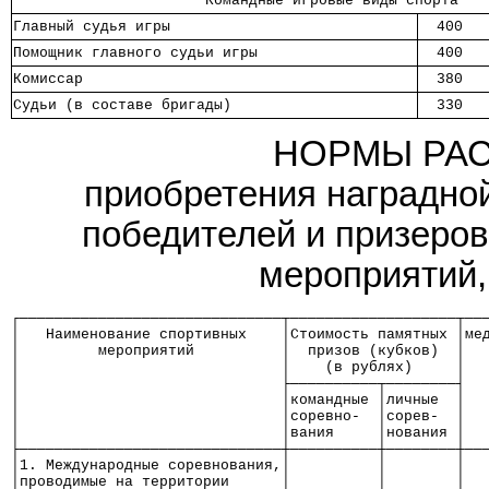
                      Командные игровые виды спорта   
Главный судья игры          
  400  
Помощник главного судьи игры
  400  
Комиссар                    
  380  
Судьи (в составе бригады)   
  330  
НОРМЫ РАС
приобретения наградной
победителей и призеров
мероприятий,
┌──────────────────────────────┬───────────────────┬──
│   Наименование спортивных    │Стоимость памятных │ме
│         мероприятий          │  призов (кубков)  │  
│                              │    (в рублях)     │  
│                              ├──────────┬────────┤  
│                              │командные │личные  │  
│                              │соревно-  │сорев-  │  
│                              │вания     │нования │  
├──────────────────────────────┼──────────┼────────┼──
│1. Международные соревнования,│          │        │  
│проводимые на территории      │          │        │  