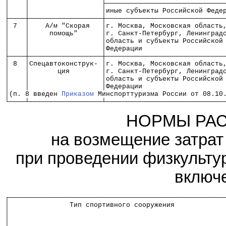
│    │                  ├─────────────────────────────
│    │                  │иные субъекты Российской Феде
├────┼──────────────────┼─────────────────────────────
│ 7  │    А/м "Скорая   │г. Москва, Московская область
│    │     помощь"      │г. Санкт-Петербург, Ленинград
│    │                  │область и субъекты Российской
│    │                  │Федерации                    
├────┼──────────────────┼─────────────────────────────
│ 8  │Спецавтоконструк- │г. Москва, Московская область
│    │       ция        │г. Санкт-Петербург, Ленинград
│    │                  │область и субъекты Российской
│    │                  │Федерации                    
│(п. 8 введен 
Приказом
 Минспорттуризма России от 08.10
└────┴──────────────────┴─────────────────────────────
НОРМЫ РАС
на возмещение затрат
при проведении физкульту
включ
┌─────────────────────────────────────────────────────
│               Тип спортивного сооружения            
│                                                     
│                                                     