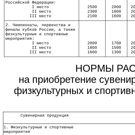
│Российской Федерации:         │          │        │  
│           I место            │   2500   │  2000  │ 2
│           II место           │   2300   │  1800  │ 2
│          III место           │   2100   │  1600  │ 2
├──────────────────────────────┼──────────┼────────┼──
│2. Чемпионаты, первенства и   │          │        │  
│финалы кубков России, а также │          │        │  
│физкультурные и спортивные    │          │        │  
│мероприятия:                  │          │        │  
│           I место            │   2000   │  1700  │ 2
│           II место           │   1800   │  1500  │ 2
│          III место           │   1600   │  1300  │ 2
└──────────────────────────────┴──────────┴────────┴──
НОРМЫ РАС
на приобретение сувени
физкультурных и спортив
       Сувенирная продукция       
1. Физкультурные и спортивные     
мероприятия                       