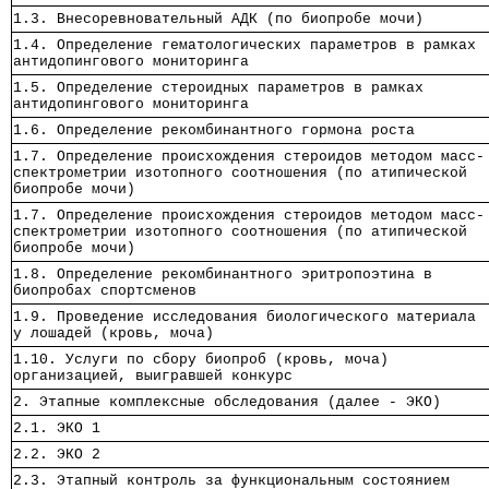
1.3. Внесоревновательный АДК (по биопробе мочи)       
1.4. Определение гематологических параметров в рамках 
антидопингового мониторинга                           
1.5. Определение стероидных параметров в рамках       
антидопингового мониторинга                           
1.6. Определение рекомбинантного гормона роста        
1.7. Определение происхождения стероидов методом масс-
спектрометрии изотопного соотношения (по атипической  
биопробе мочи)                                        
1.7. Определение происхождения стероидов методом масс-
спектрометрии изотопного соотношения (по атипической  
биопробе мочи)                                        
1.8. Определение рекомбинантного эритропоэтина в      
биопробах спортсменов                                 
1.9. Проведение исследования биологического материала 
у лошадей (кровь, моча)                               
1.10. Услуги по сбору биопроб (кровь, моча)           
организацией, выигравшей конкурс                      
2. Этапные комплексные обследования (далее - ЭКО)     
2.1. ЭКО 1                                            
2.2. ЭКО 2                                            
2.3. Этапный контроль за функциональным состоянием    