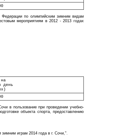
00           
й Федерации по олимпийским зимним видам
тестовым мероприятиям в 2012 - 2013 годах
 на          
в день       
ях)          
00           
очи в пользование при проведении учебно-
подготовке объекта спорта, предоставлению
зимним играм 2014 года в г. Сочи,".