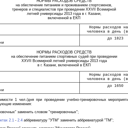
НОРМЫ РАСХОДОВ СРЕДСТВ
на обеспечение питанием и проживанием спортсменов,
тренеров и специалистов при проведении XXVII Всемирной
летней универсиады 2013 года в г. Казани,
включенной в ЕКП
      
    Нормы расходов н
   человека в день (
      
            до 1823 
ни    
НОРМЫ РАСХОДОВ СРЕДСТВ
на обеспечение питанием спортивных судей при проведении
XXVII Всемирной летней универсиады 2013 года
в г. Казани, включенной в ЕКП
      
    Нормы расходов н
   человека в день (
      
            до 1650 
ни    
имости 1 чел./дня при проведении учебно-тренировочных мероприят
дующие изменения:
овочных" заменить словом "тренировочных";
ктах 2.1
-
2.4
аббревиатуру "УТМ" заменить аббревиатурой "ТМ";