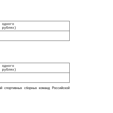
а одного    
в рублях)   
            
а одного    
в рублях)   
            
ий спортивных сборных команд Российской