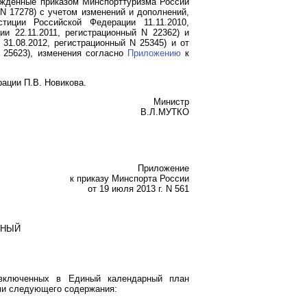
ржденные приказом Минспорттуризма России
 N 17278) с учетом изменений и дополнений,
тиции Российской Федерации 11.11.2010,
ии 22.11.2011, регистрационный N 22362) и
31.08.2012, регистрационный N 25345) и от
N 25623), изменения согласно
Приложению
к
ации П.В. Новикова.
Министр
В.Л.МУТКО
Приложение
к приказу Минспорта России
от 19 июля 2013 г. N 561
ИНЫЙ
включенных в Единый календарный план
ми следующего содержания: