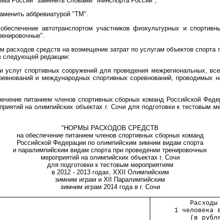
ма России" заменить словами "Минспорта России";
аменить аббревиатурой "ТМ".
обеспечение автотранспортом участников физкультурных и спортив
ренировочные".
м расходов средств на возмещение затрат по услугам объектов спорта 
в следующей редакции:
и услуг спортивных сооружений для проведения межрегиональных, вс
ревнований и международных спортивных соревнований, проводимых н
печение питанием членов спортивных сборных команд Российской Феде
риятий на олимпийских объектах г. Сочи для подготовки к тестовым ме
"НОРМЫ РАСХОДОВ СРЕДСТВ
на обеспечение питанием членов спортивных сборных команд
Российской Федерации по олимпийским зимним видам спорта
и паралимпийским видам спорта при проведении тренировочных
мероприятий на олимпийских объектах г. Сочи
для подготовки к тестовым мероприятиям
в 2012 - 2013 годах, XXII Олимпийским
зимним играм и XII Паралимпийским
зимним играм 2014 года в г. Сочи
        
          Расходы
      1 человека 
          (в рубл