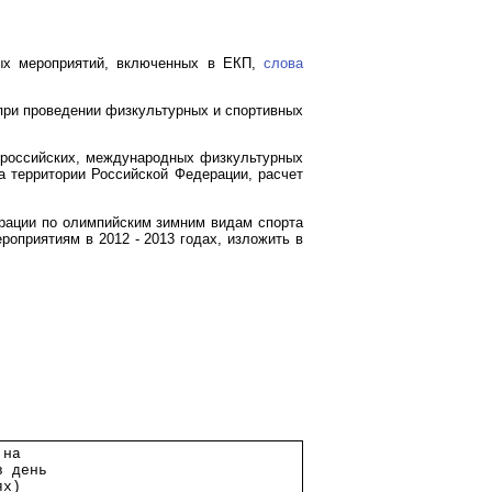
ных мероприятий, включенных в ЕКП,
слова
при проведении физкультурных и спортивных
ероссийских, международных физкультурных
а территории Российской Федерации, расчет
рации по олимпийским зимним видам спорта
роприятиям в 2012 - 2013 годах, изложить в
 на          
в день       
ях)          