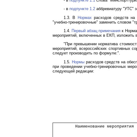
- в
подпункте 1.1
слова "Минспорттуриз
- в
подпункте 1.2
аббревиатуру "УТС" з
1.3. В
Нормах
расходов средств на 
"учебно-тренировочные" заменить словом "т
1.4.
Первый абзац примечания
к Норма
мероприятий, включенных в ЕКП, изложить 
"При превышении норматива стоимост
мероприятий, всероссийских спортивных со
следует производить по формуле:".
1.5.
Нормы
расходов средств на обес
при проведении учебно-тренировочных мероп
следующей редакции:
         Наименование мероприятия 