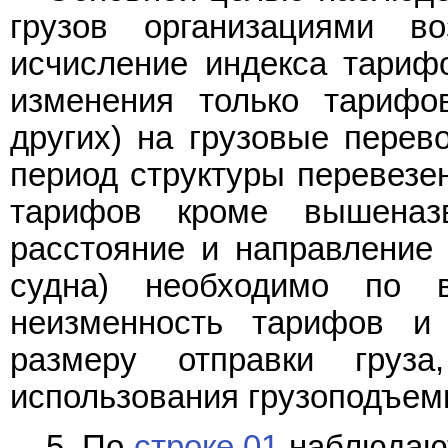
грузов организациями во
исчисление индекса тарифо
изменения только тарифо
других) на грузовые перево
период структуры перевезен
тарифов кроме вышеназв
расстояние и направление 
судна) необходимо по в
неизменность тарифов и
размеру отправки груза
использования грузоподъемн
5. По
строке 01
наблюдают