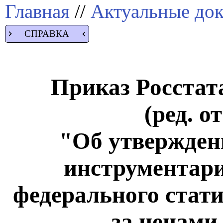
Главная
//
Актуальные до
СПРАВКА
Приказ Росстата
(ред. о
"Об утвержден
инструментари
федерального стат
за ценами