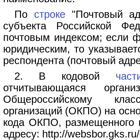
По
строке
"Почтовый ад
субъекта Российской Фе
почтовым индексом; если ф
юридическим, то указывает
респондента (почтовый адре
2. В кодовой
част
отчитывающаяся орган
Общероссийскому клас
организаций (ОКПО) на осн
кода ОКПО, размещенного н
адресу: http://websbor.gks.ru/o