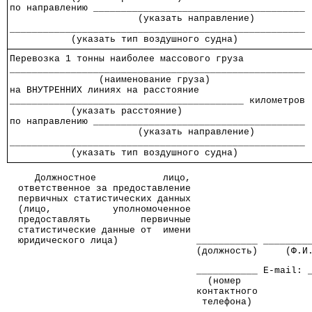
по направлению ______________________________________
                       (указать направление)
_____________________________________________________
           (указать тип воздушного судна)
Перевозка 1 тонны наиболее массового груза
_____________________________________________________
                (наименование груза)
на ВНУТРЕННИХ линиях на расстояние
__________________________________________ километров
           (указать расстояние)
по направлению ______________________________________
                       (указать направление)
_____________________________________________________
           (указать тип воздушного судна)
     Должностное            лицо,
  ответственное за предоставление
  первичных статистических данных
  (лицо,           уполномоченное
  предоставлять         первичные
  статистические данные от  имени
  юридического лица)              ___________ ________
                                  (должность)     (Ф.И
                                  ___________ E-mail: 
                                    (номер            
                                  контактного         
                                   телефона)