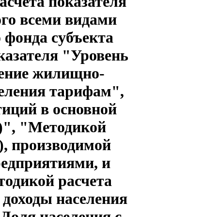
асчета показателя
го всеми видами
 фонда субъекта
казателя "Уровень
ление жилищно-
еления тарифам",
тиций в основной
)", "Методикой
), производимой
едприятиями, и
одикой расчета
 доходы населения
"Доля населения с