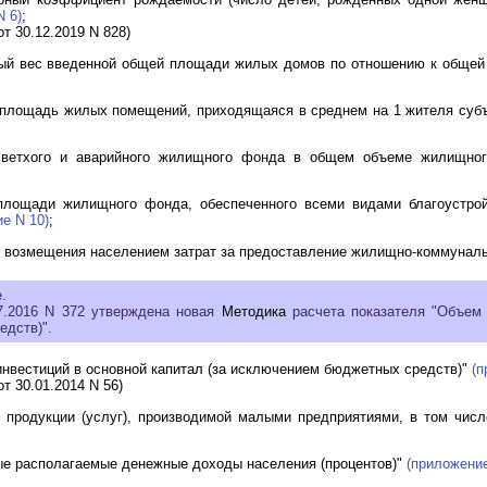
N 6)
;
т 30.12.2019 N 828)
ьный вес введенной общей площади жилых домов по отношению к общ
 площадь жилых помещений, приходящаяся в среднем на 1 жителя суб
я ветхого и аварийного жилищного фонда в общем объеме жилищног
 площади жилищного фонда, обеспеченного всеми видами благоустр
е N 10)
;
ь возмещения населением затрат за предоставление жилищно-коммунал
.
07.2016 N 372 утверждена новая
Методика
расчета показателя "Объем 
дств)".
инвестиций в основной капитал (за исключением бюджетных средств)"
(п
т 30.01.2014 N 56)
т продукции (услуг), производимой малыми предприятиями, в том чис
ые располагаемые денежные доходы населения (процентов)"
(приложение