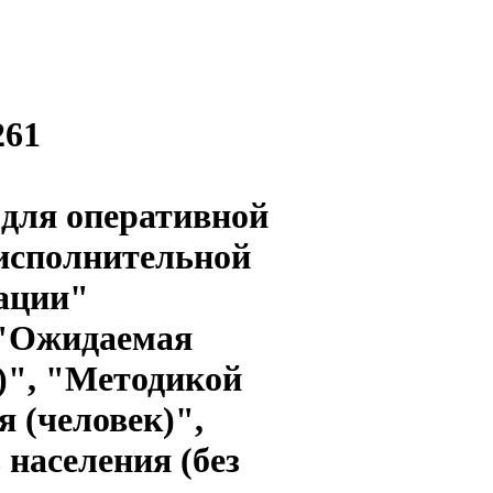
261
 для оперативной
 исполнительной
рации"
 "Ожидаемая
)", "Методикой
 (человек)",
населения (без