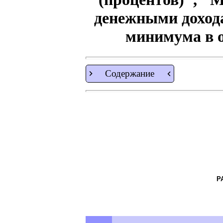
денежными доход
минимума в о
Содержание
Р