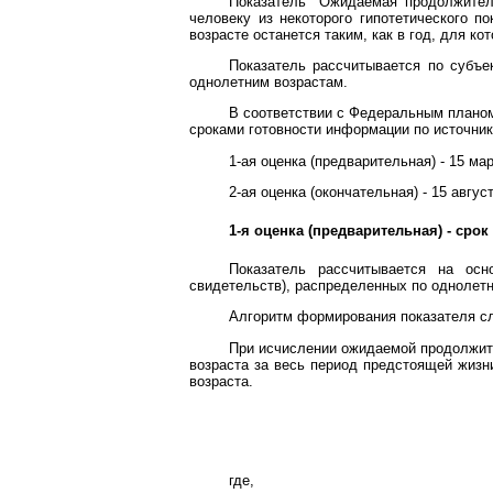
Показатель "Ожидаемая продолжитель
человеку из некоторого гипотетического п
возрасте останется таким, как в год, для ко
Показатель рассчитывается по субъе
однолетним возрастам.
В соответствии с Федеральным планом
сроками готовности информации по источни
1-ая оценка (предварительная) - 15 мар
2-ая оценка (окончательная) - 15 август
1-я оценка (предварительная) - срок
Показатель рассчитывается на осн
свидетельств), распределенных по однолетн
Алгоритм формирования показателя 
При исчислении ожидаемой продолжите
возраста за весь период предстоящей жизн
возраста.
где,