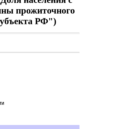
ины прожиточного
субъекта РФ")
ТИ