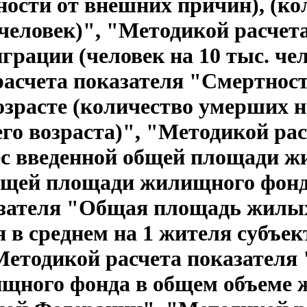
ности от внешних причин), (к
 человек)", "Методикой расчет
рации (человек на 10 тыс. чел
асчета показателя "Смертност
зрасте (количество умерших н
го возраста)", "Методикой рас
с введенной общей площади ж
бщей площади жилищного фонд
азателя "Общая площадь жилы
 в среднем на 1 жителя субъек
етодикой расчета показателя 
щного фонда в общем объеме