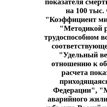
показателя смерт
на 100 тыс.
"Коэффициент миг
"Методикой р
трудоспособном во
соответствующе
"Удельный ве
отношению к о
расчета пок
приходящаяся
Федерации", "М
аварийного жили