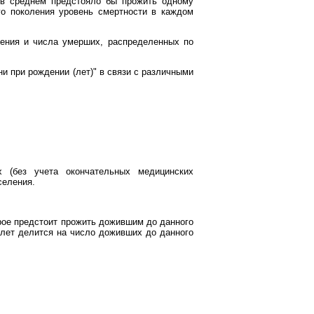
е в среднем предстояло бы прожить одному
ого поколения уровень смертности в каждом
ления и числа умерших, распределенных по
 при рождении (лет)" в связи с различными
х (без учета окончательных медицинских
селения.
рое предстоит прожить дожившим до данного
-лет делится на число доживших до данного