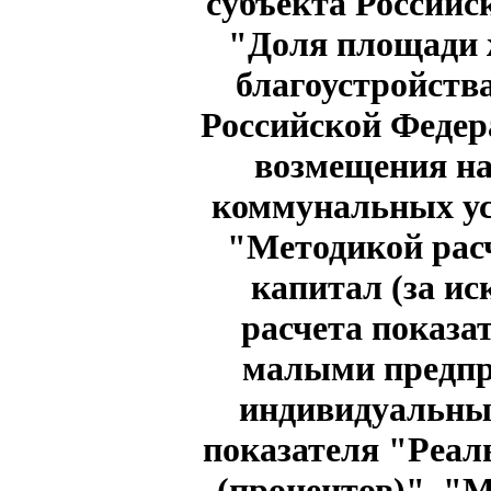
субъекта Российс
"Доля площади 
благоустройств
Российской Федер
возмещения на
коммунальных ус
"Методикой расч
капитал (за и
расчета показа
малыми предпр
индивидуальны
показателя "Реал
(процентов)", "М