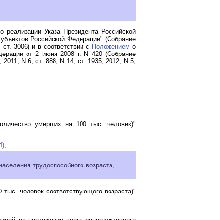
о реализации Указа Президента Российской
субъектов Российской Федерации" (Собрание
, ст. 3006) и в соответствии с
Положением
о
ерации от 2 июня 2008 г. N 420 (Собрание
2011, N 6, ст. 888; N 14, ст. 1935; 2012, N 5,
количество умерших на 100 тыс. человек)"
4)
;
населения трудоспособного возраста,
 тыс. человек соответствующего возраста)"
иной на протяжении всего репродуктивного