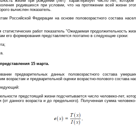
ность жизни при рождении (лет)" характеризует число лет, которо
околения родившихся при условии, что на протяжении всей жизни эт
торого вычислен показатель.
ктам Российской Федерации на основе половозрастного состава насе
 статистических работ показатель "Ожидаемая продолжительность жизни
кам его формирования представляется поэтапно в следующие сроки:
та;
а.
 представления 15 марта.
овании предварительных данных половозрастного состава умерши
им возрастам и предварительной оценки возрастно-полового состава на
следующий:
льности предстоящей жизни подсчитывается число человеко-лет, кото
и (от данного возраста и до предельного). Полученная сумма человеко
,