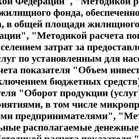
кой Федерации", "Методикой р
жилищного фонда, обеспеченно
а, в общей площади жилищного
ации", "Методикой расчета по
селением затрат за предостав
луг по установленным для нас
ета показателя "Объем инвес
сключением бюджетных средств
теля "Оборот продукции (услуг
иятиями, в том числе микропр
ми предпринимателями", "Мет
ьные располагаемые денежные
етодикой расчета показателя 