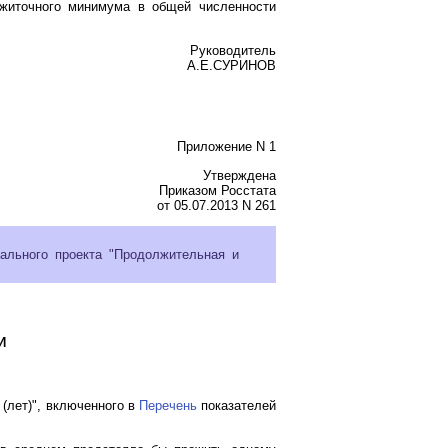
ожиточного минимума в общей численности
Руководитель
А.Е.СУРИНОВ
Приложение N 1
Утверждена
Приказом Росстата
от 05.07.2013 N 261
ального проекта "Продолжительная и
И
(лет)", включенного в
Перечень
показателей