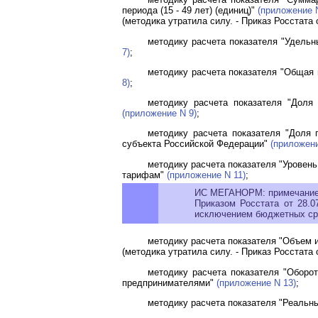
периода (15 - 49 лет) (единиц)"
(приложение 
(методика утратила силу. -
Приказ
Росстата о
методику расчета показателя "Удел
7)
;
методику расчета показателя "Общая
8)
;
методику расчета показателя "Дол
(приложение N 9)
;
методику расчета показателя "Доля
субъекта Российской Федерации"
(приложени
методику расчета показателя "Уровен
тарифам"
(приложение N 11)
;
ИС МЕГАНОРМ: примечание
Приказом Росстата от 28.
исключением бюджетных сре
методику расчета показателя "Объем 
(методика утратила силу. -
Приказ
Росстата о
методику расчета показателя "Оборо
предпринимателями"
(приложение N 13)
;
методику расчета показателя "Реальн