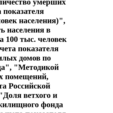
оличество умерших
а показателя
овек населения)",
ь населения в
а 100 тыс. человек
чета показателя
илых домов по
а", "Методикой
х помещений,
та Российской
"Доля ветхого и
 жилищного фонда