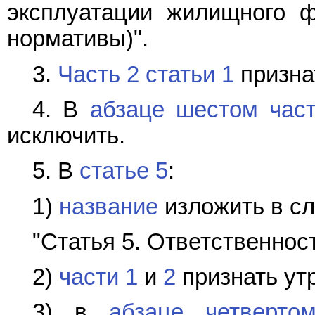
эксплуатации жилищного ф
нормативы)".
3.
Часть 2 статьи 1
призна
4. В
абзаце шестом част
исключить.
5. В
статье 5
:
1)
название
изложить в с
"Статья 5. Ответственнос
2)
части 1
и
2
признать ут
3) в
абзаце четверто