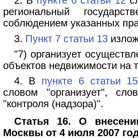
2. В
пункте 6 статьи 12
сл
региональный государст
соблюдением указанных пра
3.
Пункт 7 статьи 13
излож
"7) организует осуществ
объектов недвижимости на т
4. В
пункте 6 статьи 15
словом "организует", сло
"контроля (надзора)".
Статья 16. О внесени
Москвы от 4 июля 2007 год