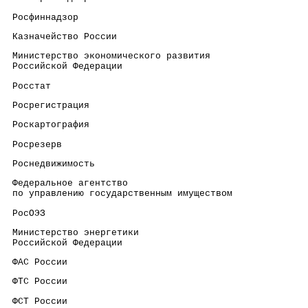
 Росфиннадзор                                         
 Казначейство России                                  
 Министерство экономического развития                 
 Российской Федерации
 Росстат                                              
 Росрегистрация                                       
 Роскартография                                       
 Росрезерв                                            
 Роснедвижимость                                      
 Федеральное агентство                                
 по управлению государственным имуществом
 РосОЭЗ                                               
 Министерство энергетики                              
 Российской Федерации
 ФАС России                                           
 ФТС России                                           
 ФСТ России                                           