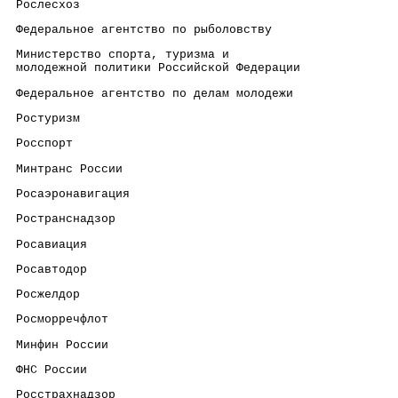
 Рослесхоз                                            
 Федеральное агентство по рыболовству                 
 Министерство спорта, туризма и                       
 молодежной политики Российской Федерации
 Федеральное агентство по делам молодежи              
 Ростуризм                                            
 Росспорт                                             
 Минтранс России                                      
 Росаэронавигация                                     
 Ространснадзор                                       
 Росавиация                                           
 Росавтодор                                           
 Росжелдор                                            
 Росморречфлот                                        
 Минфин России                                        
 ФНС России                                           
 Росстрахнадзор                                       