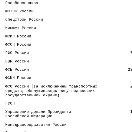
 Рособоронзаказ                                       
 ФСТЭК России                                         
 Спецстрой России                                     
 Минюст России                                        
 ФСИН России                                          
 ФССП России                                          
 ГФС России                                           
 СВР России                                           
 ФСБ России                                          2
 ФСКН России                                          
 ФСО России (за исключением транспортных              
 средств, обслуживающих лиц, подлежащих
 государственной охране)
 ГУСП                                                 
 Управление делами Президента                         
 Российской Федерации
 Минздравсоцразвития России                           