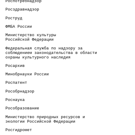
 Роспотребнадзор                                      
 Росздравнадзор                                       
 Роструд                                              
 ФМБА России                                          
 Министерство культуры                                
 Российской Федерации
 Федеральная служба по надзору за                     
 соблюдением законодательства в области
 охраны культурного наследия
 Росархив                                             
 Минобрнауки России                                   
 Роспатент                                            
 Рособрнадзор                                         
 Роснаука                                             
 Рособразование                                       
 Министерство природных ресурсов и                    
 экологии Российской Федерации
 Росгидромет                                          