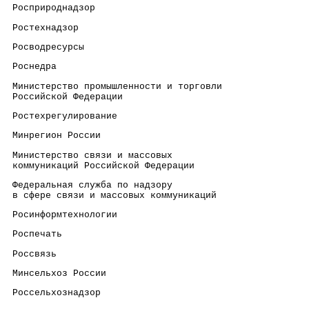
 Росприроднадзор                                      
 Ростехнадзор                                         
 Росводресурсы                                        
 Роснедра                                             
 Министерство промышленности и торговли               
 Российской Федерации
 Ростехрегулирование                                  
 Минрегион России                                     
 Министерство связи и массовых                        
 коммуникаций Российской Федерации
 Федеральная служба по надзору                        
 в сфере связи и массовых коммуникаций
 Росинформтехнологии                                  
 Роспечать                                            
 Россвязь                                             
 Минсельхоз России                                    
 Россельхознадзор                                     