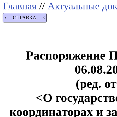
Главная
//
Актуальные до
СПРАВКА
Распоряжение П
06.08.2
(ред. о
<О государств
координаторах и з