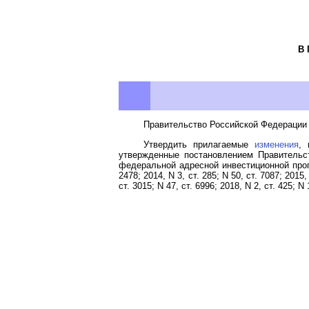
В
Правительство Российской Федерации 
Утвердить прилагаемые
изменения
, 
утвержденные постановлением Правительс
федеральной адресной инвестиционной програ
2478; 2014, N 3, ст. 285; N 50, ст. 7087; 2015, 
ст. 3015; N 47, ст. 6996; 2018, N 2, ст. 425; N 