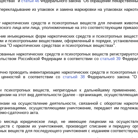
еществах" и
статьи 46
Федерального закона "Об обращении лекарственны
перекладывание из упаковок и замена маркировки на упаковках наркот
у наркотических средств и психотропных веществ для лечения живот
ского лица или лица, уполномоченные на это соответствующим приказо
ение инъекционных форм наркотических средств и психотропных вещес
ами и психотропными веществами, оформленный в порядке, установлен
на "О наркотических средствах и психотропных веществах".
ованных наркотических средств и психотропных веществ регистрируется
тельством Российской Федерации в соответствии со
статьей 39
Федераль
чно проводить инвентаризацию наркотических средств и психотропных 
х ценностей в соответствии со
статьей 38
Федерального закона "О 
в и психотропных веществ, непригодных к дальнейшему применению
ензии на этот вид деятельности (далее - организация, осуществляющая
нзии на осуществление деятельности, связанной с оборотом наркоти
организациями, осуществляющими уничтожение, передают им подлежа
мо-сдаточного акта.
го месяца юридическое лицо, не имеющее лицензии на осуществле
ществ с правом их уничтожения, производит списание и передачу о
пных веществ для последующего уничтожения с изданием соответствующ