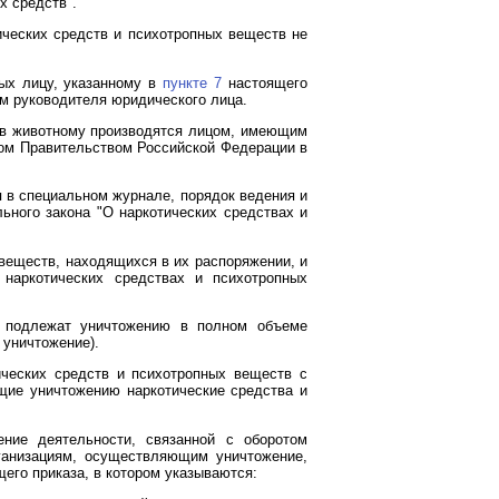
х средств".
ических средств и психотропных веществ не
ных лицу, указанному в
пункте 7
настоящего
м руководителя юридического лица.
тв животному производятся лицом, имеющим
ном Правительством Российской Федерации в
 в специальном журнале, порядок ведения и
ного закона "О наркотических средствах и
веществ, находящихся в их распоряжении, и
наркотических средствах и психотропных
, подлежат уничтожению в полном объеме
 уничтожение).
ческих средств и психотропных веществ с
щие уничтожению наркотические средства и
ние деятельности, связанной с оборотом
рганизациям, осуществляющим уничтожение,
его приказа, в котором указываются: