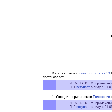
В соответствии с
пунктом 3 статьи 33
Ф
постановляет:
ИС МЕГАНОРМ: примечани
П. 1
вступает
в силу с 01.0
1. Утвердить прилагаемое
Положение
о
ИС МЕГАНОРМ: примечани
П. 2
вступает
в силу с 01.0