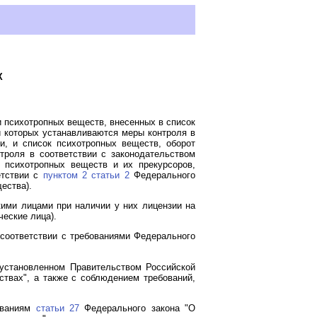
Х
и психотропных веществ, внесенных в список
и которых устанавливаются меры контроля в
, и список психотропных веществ, оборот
троля в соответствии с законодательством
 психотропных веществ и их прекурсоров,
етствии с
пунктом 2 статьи 2
Федерального
ества).
кими лицами при наличии у них лицензии на
ческие лица).
 соответствии с требованиями Федерального
 установленном Правительством Российской
твах", а также с соблюдением требований,
бованиям
статьи 27
Федерального закона "О