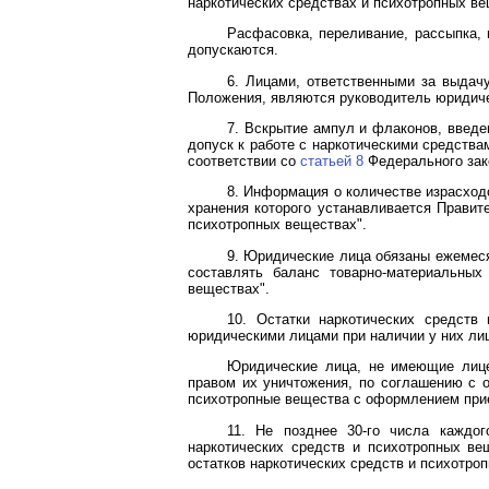
наркотических средствах и психотропных в
Расфасовка, переливание, рассыпка, 
допускаются.
6. Лицами, ответственными за выдач
Положения, являются руководитель юридиче
7. Вскрытие ампул и флаконов, введ
допуск к работе с наркотическими средств
соответствии со
статьей 8
Федерального зако
8. Информация о количестве израсход
хранения которого устанавливается Прави
психотропных веществах".
9. Юридические лица обязаны ежемеся
составлять баланс товарно-материальны
веществах".
10. Остатки наркотических средст
юридическими лицами при наличии у них лиц
Юридические лица, не имеющие лице
правом их уничтожения, по соглашению с 
психотропные вещества с оформлением прие
11. Не позднее 30-го числа каждо
наркотических средств и психотропных ве
остатков наркотических средств и психотро