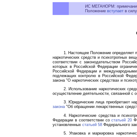
ИС МЕГАНОРМ: примечани
Положение
вступает
в силу
1. Настоящее Положение определяет п
наркотических средств и психотропных вещ
соответствии с законодательством Росси
которых в Российской Федерации ограниче
Российской Федерации и международными 
подлежащих контролю в Российской Федер
закона "О наркотических средствах и психо
2. Использование наркотических сре
осуществление деятельности, связанной с о
3. Юридические лица приобретают нар
закона
"Об обращении лекарственных средст
4. Наркотические средства и психот
Федерации в соответствии со
статьей 20
Фе
установленных
статьей 58
Федерального зак
5. Упаковка и маркировка наркотич