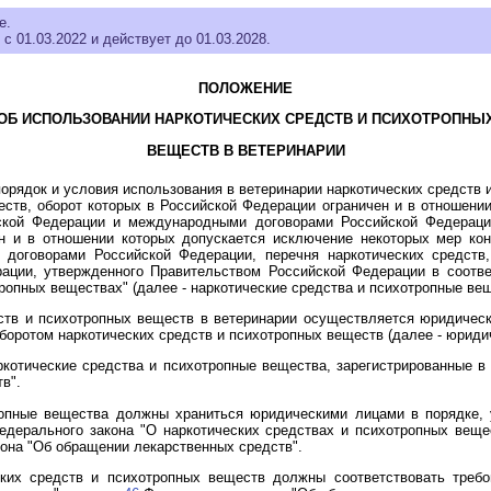
е.
 с 01.03.2022 и действует до 01.03.2028.
ПОЛОЖЕНИЕ
ОБ ИСПОЛЬЗОВАНИИ НАРКОТИЧЕСКИХ СРЕДСТВ И ПСИХОТРОПНЫ
ВЕЩЕСТВ В ВЕТЕРИНАРИИ
орядок и условия использования в ветеринарии наркотических средств 
еств, оборот которых в Российской Федерации ограничен и в отношени
йской Федерации и международными договорами Российской Федерации
н и в отношении которых допускается исключение некоторых мер кон
договорами Российской Федерации, перечня наркотических средств,
ации, утвержденного Правительством Российской Федерации в соотв
тропных веществах" (далее - наркотические средства и психотропные вещ
дств и психотропных веществ в ветеринарии осуществляется юридичес
боротом наркотических средств и психотропных веществ (далее - юриди
котические средства и психотропные вещества, зарегистрированные в
в".
ропные вещества должны храниться юридическими лицами в порядке,
дерального закона "О наркотических средствах и психотропных вещес
она "Об обращении лекарственных средств".
еских средств и психотропных веществ должны соответствовать тре