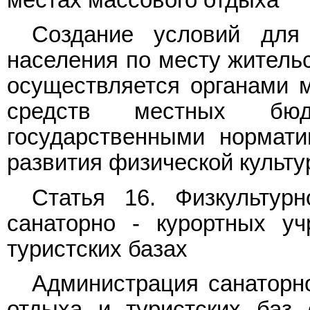
местах массового отдыха
Создание условий для 
населения по месту жительс
осуществляется органами м
средств местных бю
государственными нормат
развития физической культу
Статья 16. Физкультур
санаторно - курортных у
туристских базах
Администрация санаторно
отдыха и туристских баз 