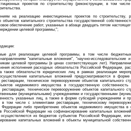
стиционных проектов по строительству (реконструкции, в том числ
оительства.
ниям на реализацию инвестиционных проектов по строительству, 
ю объектов капитального строительства государственной собственнос
овое обеспечение работ, указанных в абзаце двадцать пятом настоящег
верждении целевой программы;";
едакции:
имые для реализации целевой программы, в том числе бюджетных
направлениям "капитальные вложения", "научно-исследовательские и 
чикам целевой программы (в ценах соответствующих лет). Направлен
чения исполнения расходных обязательств Российской Федерации, рас
 а также обязательств юридических лиц в рамках реализации меро
осуществление капитальных вложений предусматриваются в форме 
реставрации, техническое перевооружение объектов капитального ст
ъектов недвижимого имущества в государственную собственность 
 реставрации, техническое перевооружение объектов капитального ст
твенными (муниципальными) учреждениями и государственными (муниц
енность указанных лиц, а также в форме субсидий учреждениям и п
и, в том числе с элементами реставрации, техническому перевооруж
й Федерации либо приобретению объектов недвижимого имущества в 
в Российской Федерации на софинансирование капитальных вложений 
е осуществляются из бюджетов субъектов Российской Федерации, или
рование капитальных вложений в объекты муниципальной собственн