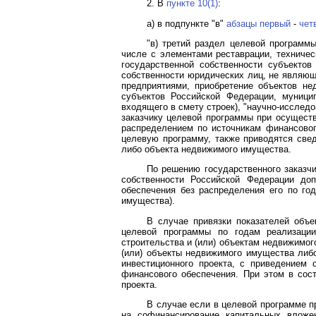
2. В
пункте 10(1)
:
а) в подпункте "в"
абзацы первый
-
чет
"в) третий раздел целевой программ
числе с элементами реставрации, техничес
государственной собственности субъектов
собственности юридических лиц, не являю
предприятиями, приобретение объектов не
субъектов Российской Федерации, муници
входящего в смету строек), "научно-исслед
заказчику целевой программы при осуществ
распределением по источникам финансовог
целевую программу, также приводятся свед
либо объекта недвижимого имущества.
По решению государственного заказчи
собственности Российской Федерации до
обеспечения без распределения его по год
имущества).
В случае привязки показателей объе
целевой программы по годам реализации
строительства и (или) объектам недвижимо
(или) объекты недвижимого имущества либо
инвестиционного проекта, с приведением
финансового обеспечения. При этом в сос
проекта.
В случае если в целевой программе 
на софинансирование капитальных вложен