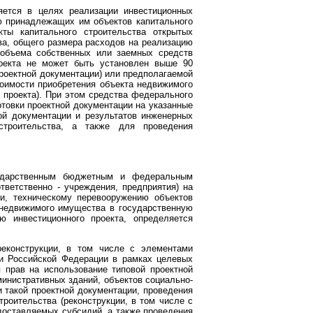
яется в целях реализации инвестиционных
ию принадлежащих им объектов капитального
ты капитального строительства открытых
ва, общего размера расходов на реализацию
 объема собственных или заемных средств
роекта не может быть установлен выше 90
проектной документации) или предполагаемой
стоимости приобретения объекта недвижимого
 проекта). При этом средства федерального
товки проектной документации на указанные
ной документации и результатов инженерных
строительства, а также для проведения
сударственным бюджетным и федеральным
ветственно - учреждения, предприятия) на
ии, техническому перевооружению объектов
 недвижимого имущества в государственную
ю инвестиционного проекта, определяется
реконструкции, в том числе с элементами
ти Российской Федерации в рамках целевых
я прав на использование типовой проектной
министративных зданий, объектов социально-
 такой проектной документации, проведения
роительства (реконструкции, в том числе с
доставляемых субсидий, а также проведения