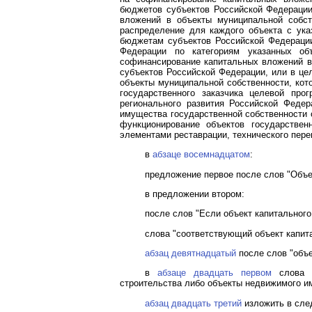
бюджетов субъектов Российской Федераци
вложений в объекты муниципальной собст
распределение для каждого объекта с ук
бюджетам субъектов Российской Федерации
Федерации по категориям указанных об
софинансирование капитальных вложений в
субъектов Российской Федерации, или в ц
объекты муниципальной собственности, кот
государственного заказчика целевой пр
регионального развития Российской Федер
имущества государственной собственности 
функционирование объектов государствен
элементами реставрации, технического пере
в
абзаце восемнадцатом
:
предложение первое после слов "Объе
в предложении втором:
после слов "Если объект капитальног
слова "соответствующий объект капита
абзац девятнадцатый
после слов "объе
в
абзаце двадцать первом
слова "
строительства либо объекты недвижимого и
абзац двадцать третий
изложить в сле