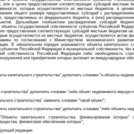
и, или в целях предоставления соответствующих субсидий местным б
венности, которые осуществляются из местных бюджетов, в целев
азанием общего размера предоставляемых субсидий с распределением
, предоставляемых из федерального бюджета, и (или) распределени
ъектов. Дальнейшее пообъектное распределение субсидий бюдже
 объекты государственной собственности субъектов Российской Федер
елях предоставления соответствующих субсидий местным бюджетам на
орые осуществляются из местных бюджетов, осуществляется актом фе
ограммы по согласованию с Министерством экономического развити
ации. В обязательном порядке указываются объекты капитального с
субъектов Российской Федерации и муниципальной собственности, без к
ной собственности Российской Федерации либо необходимость стро
вооружения) или приобретения которых вытекает из международных обя
кты капитального строительства" дополнить словами "и объекты недви
о строительства" дополнить словами "либо объект недвижимого имущест
льного строительства" заменить словами "такой объект";
кты капитального строительства" дополнить словами "либо объекты не
Объекты капитального строительства, финансирование которых" 
мущества, финансовое обеспечение которых";
дующей редакции: