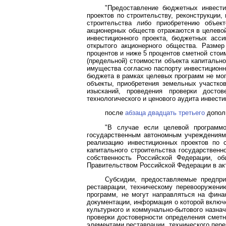
"Предоставление бюджетных инвести
проектов по строительству, реконструкции
строительства либо приобретению объек
акционерных обществ отражаются в целевой
инвестиционного проекта, бюджетных асс
открытого акционерного общества. Разме
процентов и ниже 5 процентов сметной стои
(предельной) стоимости объекта капитально
имущества согласно паспорту инвестиционн
бюджета в рамках целевых программ не мог
объекты, приобретения земельных участков
изысканий, проведения проверки досто
технологического и ценового аудита инвести
после
абзаца двадцать третьего
допол
"В случае если целевой программ
государственным автономным учреждениям,
реализацию инвестиционных проектов по с
капитального строительства государствен
собственность Российской Федерации, об
Правительством Российской Федерации в ак
Субсидии, предоставляемые предпри
реставрации, техническому перевооружени
программ, не могут направляться на финан
документации, информация о которой включе
культурного и коммунально-бытового назна
проверки достоверности определения сметн
элементами реставрации, технического пер