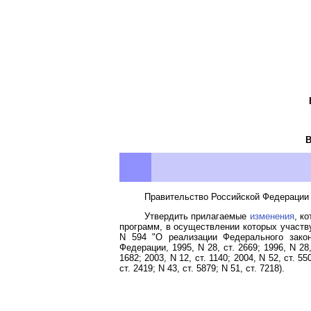
Правительство Российской Федерации 
Утвердить прилагаемые
изменения
, к
программ, в осуществлении которых участв
N 594 "О реализации Федерального закон
Федерации, 1995, N 28, ст. 2669; 1996, N 28, 
1682; 2003, N 12, ст. 1140; 2004, N 52, ст. 55
ст. 2419; N 43, ст. 5879; N 51, ст. 7218).