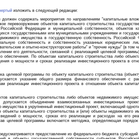
вертый
изложить в следующей редакции:
ы должен содержать мероприятия по направлениям "капитальные вложе
кое перевооружение объектов капитального строительства государств
 Российской Федерации и муниципальной собственности, объектов к
щихся государственными или муниципальными учреждениями и госуда
движимого имущества в государственную собственность Российской 
пальную собственность и собственность указанных юридических лиц
овательские и опытно-конструкторские работы" и "прочие нужды" (в том 
лении его деятельности, связанной с реализацией целевой программы
о обеспечения. По объектам капитального строительства либо объе
ения о мощности и сроках реализации инвестиционного проекта в отн
ка целевой программы по объекту капитального строительства (объек
пускается указание общего размера финансового обеспечения с ра
ам реализации инвестиционного проекта в отношении объекта капита
ктов капитального строительства либо объектов недвижимого имуще
 допускается объединение взаимосвязанных инвестиционных проек
го имущества в укрупненный инвестиционный проект, включающий одноти
 объекты капитального строительства и (или) объекты недвижимого и
 сведений о мощности, сроках его реализации и расходах на его ре
тав целевой программы включается методика, определяющая порядок 
предусматривается предоставление из федерального бюджета субсидий
ий в объекты государственной собственности субъектов Российск