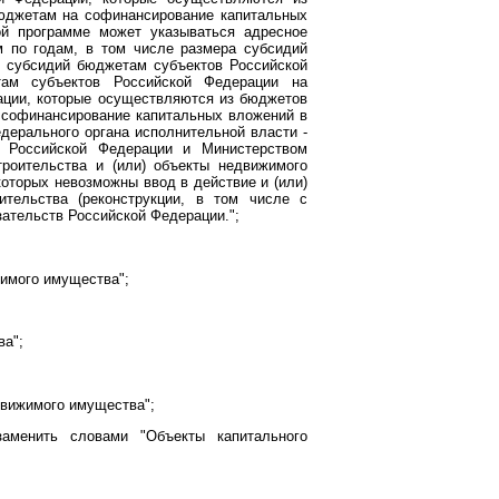
юджетам на софинансирование капитальных
ой программе может указываться адресное
 по годам, в том числе размера субсидий
е субсидий бюджетам субъектов Российской
там субъектов Российской Федерации на
ации, которые осуществляются из бюджетов
 софинансирование капитальных вложений в
дерального органа исполнительной власти -
я Российской Федерации и Министерством
троительства и (или) объекты недвижимого
оторых невозможны ввод в действие и (или)
ительства (реконструкции, в том числе с
зательств Российской Федерации.";
жимого имущества";
ва";
движимого имущества";
заменить словами "Объекты капитального