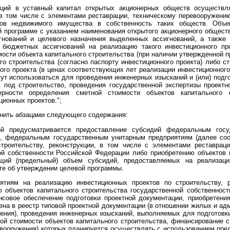
ций в уставный капитал открытых акционерных обществ осуществл
, в том числе с элементами реставрации, техническому перевооружен
тов недвижимого имущества в собственность таких обществ. Объек
 программе с указанием наименования открытого акционерного общест
игнований и целевого назначения выделенных ассигнований, а также
р бюджетных ассигнований на реализацию такого инвестиционного п
мости объекта капитального строительства (при наличии утвержденной 
го строительства (согласно паспорту инвестиционного проекта) либо 
ого проекта (в ценах соответствующих лет реализации инвестиционного
ут использоваться для проведения инженерных изысканий и (или) подго
 под строительство, проведения государственной экспертизы проект
верности определения сметной стоимости объектов капитального 
ционных проектов.";
нить абзацами следующего содержания:
ой предусматривается предоставление субсидий федеральным го
 федеральным государственным унитарным предприятиям (далее соот
троительству, реконструкции, в том числе с элементами реставрац
ной собственности Российской Федерации либо приобретению объектов
щий (предельный) объем субсидий, предоставляемых на реализаци
те об утверждении целевой программы.
ятиям на реализацию инвестиционных проектов по строительству, 
ю объектов капитального строительства государственной собственнос
совое обеспечение подготовки проектной документации, приобретени
на в реестр типовой проектной документации (в отношении жилых и ад
чения), проведения инженерных изысканий, выполняемых для подготовки
ой стоимости объектов капитального строительства, финансирование ст
евооружения) которых планируется осуществлять с использованием пре