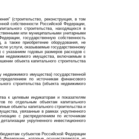
ния" (строительство, реконструкция, в том
енной собственности Российской Федерации,
апитального строительства, находящихся в
рственными или муниципальными унитарными
Федерации, государственную собственность
, а также приобретение оборудования, не
числе услуги, оказываемые государственному
) с указанием годовых размеров расходов с
ктам недвижимого имущества, включаемым в
ошении объекта капитального строительства
ту недвижимого имущества) государственной
спределением по источникам финансового
льного строительства (объекта недвижимого
ства к целевым индикаторам и показателям
тов по отдельным объектам капитального
пные объекты капитального строительства и
мущества, увязанные в рамках укрупненного
ализацию с распределением по источникам
детализации укрупненного инвестиционного
 бюджетам субъектов Российской Федерации
ой Федерации, которые осуществляются из