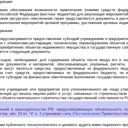
дакции:
акже обоснование возможности привлечения (помимо средств феде
Российской Федерации (местных бюджетов) для реализации мероприяти
вания ресурсного обеспечения также представляются документы и рас
 выполнения мероприятий целевой программы, достижения целевых индик
ржания:
предусматривается предоставление субсидий учреждениям и предприят
сле с элементами реставрации, техническому перевооружению объектов 
приобретению объектов недвижимого имущества в государственную соб
яются следующие документы:
ходов, необходимых для содержания объекта после ввода его в экс
ем документов и материалов, обосновывающих указанные расчеты.
не могут являться средства, предоставляемые из федерального бю
 за счет средств, предоставляемых из федерального бюджета, не 
ете субсидии на финансовое обеспечение выполнения государственного 
еля учреждения или предприятия (или уполномоченного им лица) утв
есяцев до начала закупки работ и услуг, связанных со строительством
 объекта капитального строительства государственной собственности Р
нений в законодательство РФ, предусматривающих обязательность по
ва, абз. 10 пп. "б" п. 2 утрачивает силу (
Постановление
Правительства 
и публичного технологического и ценового аудита инвестиционного прое