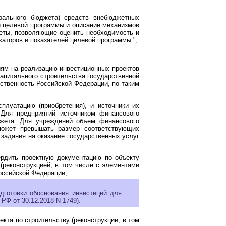
рального бюджета) средств внебюджетных
й целевой программы и описание механизмов
четы, позволяющие оценить необходимость и
аторов и показателей целевой программы.";
иям на реализацию инвестиционных проектов
капитального строительства государственной
ственность Российской Федерации, по таким
плуатацию (приобретения), и источники их
 Для предприятий источником финансового
джета. Для учреждений объем финансового
может превышать размер соответствующих
задания на оказание государственных услуг
ердить проектную документацию по объекту
 (реконструкцией, в том числе с элементами
оссийской Федерации;
дготовки обоснования инвестиций для
РФ от 30.12.2018 N 1749).
кта по строительству (реконструкции, в том