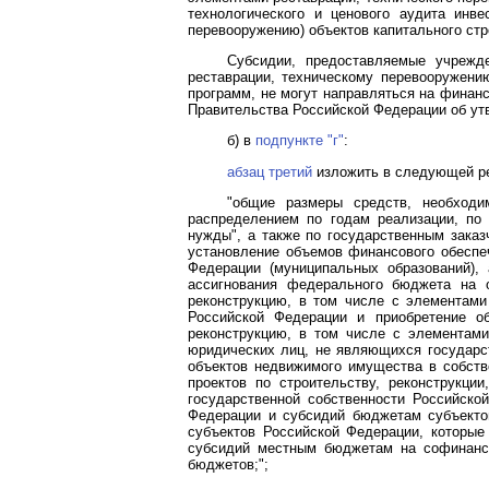
технологического и ценового аудита инве
перевооружению) объектов капитального стр
Субсидии, предоставляемые учрежде
реставрации, техническому перевооружени
программ, не могут направляться на финанс
Правительства Российской Федерации об ут
б) в
подпункте "г"
:
абзац третий
изложить в следующей р
"общие размеры средств, необход
распределением по годам реализации, по 
нужды", а также по государственным заказ
установление объемов финансового обеспе
Федерации (муниципальных образований),
ассигнования федерального бюджета на 
реконструкцию, в том числе с элементами 
Российской Федерации и приобретение об
реконструкцию, в том числе с элементами
юридических лиц, не являющихся государс
объектов недвижимого имущества в собств
проектов по строительству, реконструкци
государственной собственности Российско
Федерации и субсидий бюджетам субъекто
субъектов Российской Федерации, которы
субсидий местным бюджетам на софинанси
бюджетов;";