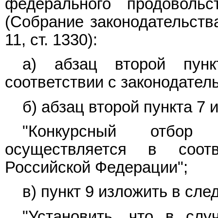
федерального продоволь
(Собрание законодательств
11, ст. 1330):
а) абзац второй
пун
соответствии с законодател
б) абзац второй
пункта 7
и
"Конкурсный отбор п
осуществляется в соотв
Российской Федерации";
в)
пункт 9
изложить в сле
"Установить, что в слу