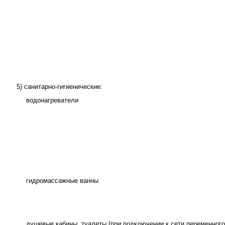
5) санитарно-гигиенические:
водонагреватели
гидромассажные ванны
душевые кабины, туалеты (при подключении к сети переменного 