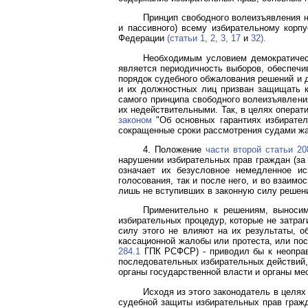
Принцип свободного волеизъявления н
и пассивного) всему избирательному корп
Федерации
(статьи 1, 2, 3,
17
и
32).
Необходимым условием демократическ
является периодичность выборов, обеспечи
порядок судебного обжалования решений и д
и их должностных лиц призван защищать к
самого принципа свободного волеизъявлени
их недействительными. Так, в целях опера
законом
"Об основных гарантиях избирател
сокращенные сроки рассмотрения судами жа
4. Положение
части второй статьи 20
нарушении избирательных прав граждан (за
означает их безусловное немедленное ис
голосования, так и после него, и во взаимо
лишь не вступивших в законную силу решен
Применительно к решениям, выносим
избирательных процедур, которые не затра
силу этого не влияют на их результаты, о
кассационной жалобы или протеста, или по
284.1
ГПК РСФСР) - приводил бы к неоправ
последовательных избирательных действий,
органы государственной власти и органы м
Исходя из этого законодатель в целя
судебной защиты избирательных прав гражд