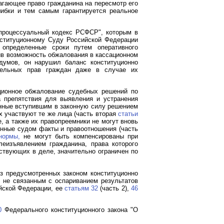
агающее право гражданина на пересмотр его
ибки и тем самым гарантируется реальное
 процессуальный кодекс РСФСР", которым в
нституционному Суду Российской Федерации
 определенные сроки путем оперативного
ив возможность обжалования в кассационном
думов, он нарушил баланс конституционно
тельных прав граждан даже в случае их
ционное обжалование судебных решений по
 препятствия для выявления и устранения
енные вступившим в законную силу решением
х участвуют те же лица (часть вторая
статьи
, а также их правопреемники не могут вновь
ленные судом факты и правоотношения (часть
нормы,
не могут быть компенсированы при
леизъявлением гражданина, права которого
ствующих в деле, значительно ограничен по
з предусмотренных законом конституционно
 не связанным с оспариванием результатов
йской Федерации, ее
статьям 32
(часть 2),
46
0
Федерального конституционного закона "О