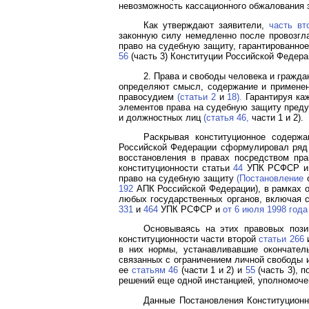
невозможность кассационного обжалования 
Как утверждают заявители,
часть вт
законную силу немедленно после провозгл
право на судебную защиту, гарантированно
56
(часть 3) Конституции Российской Федера
2. Права и свободы человека и гражда
определяют смысл, содержание и применени
правосудием
(статьи 2
и
18).
Гарантируя ка
элементов права на судебную защиту преду
и должностных лиц
(статья 46,
части 1 и 2).
Раскрывая конституционное содерж
Российской Федерации сформулировал ряд 
восстановления в правах посредством пр
конституционности статьи
44
УПК РСФСР 
право на судебную защиту
(Постановление
о
192
АПК Российской Федерации), в рамках о
любых государственных органов, включая 
331
и
464
УПК РСФСР и
от 6 июля 1998 года
Основываясь на этих правовых поз
конституционности части второй
статьи 266
и
в них нормы, устанавливавшие окончател
связанных с ограничением личной свободы 
ее
статьям 46
(части 1 и 2) и
55
(часть 3), 
решений еще одной инстанцией, уполномоче
Данные Постановления Конституционн