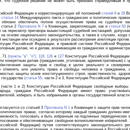
ет, что судебное решение не может быть признано справедливым и п
сийской Федерации и корреспондирующих ей положений
статей 8
и
29
Вс
6
статьи 14
Международного пакта о гражданских и политических права
 обязано обеспечить полное осуществление права на судебную за
 статья 2
Протокола N 7
к Конвенции, закрепляющая, как и
статья 50
(ч
е на пересмотр приговора вышестоящей судебной инстанцией, допускае
на основе национального законодательства, а также в случаях, когд
й инстанции или осуждено в результате рассмотрения апелляции против 
итуции Российской Федерации, в правовой системе Российской Федера
головным делам, но и делам, возникающим из гражданских и администр
,
71
(пункты "в",
"о"),
118,
126
и
127
Конституции Российской Федерации 
о конкретным делам (гражданским, уголовным, административным) с 
обеспечения защиты прав и свобод в целях реального и своевреме
о отменять или умалять права и свободы человека и гражданина,
остью защиты основ конституционного строя, нравственности, здоров
и государства
(статья 55,
части 2 и 3, Конституции Российской Федерации
(части 1 и 2) Конституции Российской Федерации свободные выбор
арода; граждане Российской Федерации имеют право участвоват
авителей, избирать и быть избранными в органы государственной власти
огласуются со статьей 3
Протокола N 1
к Конвенции о защите прав чело
олитических правах, согласно которому каждый гражданин должен имет
озможность голосовать и быть избранным на подлинных периодических 
голосовании и обеспечивающих свободное волеизъявление избирателей. 
оссийской Федерации) путем соответствующего законодательного ре
гарантии их осуществления, а также принципы проведения в Российской