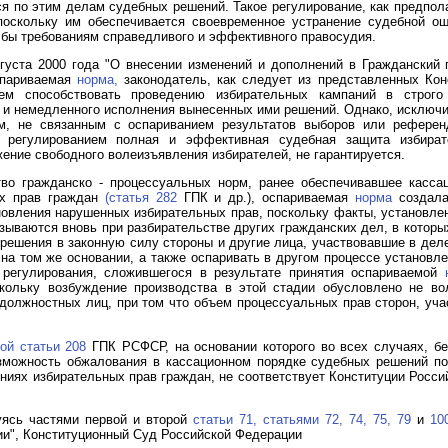
я по этим делам судебных решений. Такое регулирование, как предпол
поскольку им обеспечивается своевременное устранение судебной ош
 бы требованиям справедливого и эффективного правосудия.
густа 2000 года "О внесении изменений и дополнений в Гражданский
париваемая
норма,
законодатель, как следует из представленных Ко
ием способствовать проведению избирательных кампаний в строго
и немедленного исполнения вынесенных ими решений. Однако, исключ
, не связанным с оспариванием результатов выборов или референ
м регулированием полная и эффективная судебная защита избира
ение свободного волеизъявления избирателей, не гарантируется.
тво гражданско - процессуальных норм, ранее обеспечивавшее касса
ых прав граждан
(статья 282
ГПК и др.), оспариваемая
норма
создала
новления нарушенных избирательных прав, поскольку факты, установл
зываются вновь при разбирательстве других гражданских дел, в которы
ешения в законную силу стороны и другие лица, участвовавшие в деле
 на том же основании, а также оспаривать в другом процессе установ
егулирования, сложившегося в результате принятия оспариваемой
кольку возбуждение производства в этой стадии обусловлено не во
олжностных лиц, при том что объем процессуальных прав сторон, уча
ой статьи 208
ГПК РСФСР, на основании которого во всех случаях, бе
зможность обжалования в кассационном порядке судебных решений по
иях избирательных прав граждан, не соответствует Конституции Росси
уясь частями первой и второй
статьи 71,
статьями 72,
74,
75,
79
и
10
и", Конституционный Суд Российской Федерации