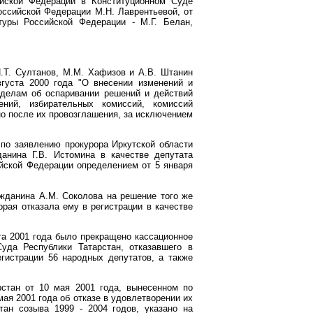
ийской Федерации в Конституционном Суде
оссийской Федерации М.Н. Лаврентьевой, от
туры Российской Федерации - М.Г. Белан,
И.Т. Султанов, М.М. Хафизов и А.В. Штанин
уста 2000 года "О внесении изменений и
 делам об оспаривании решений и действий
ений, избирательных комиссий, комиссий
о после их провозглашения, за исключением
 по заявлению прокурора Иркутской области
анина Г.В. Истомина в качестве депутата
ийской Федерации определением от 5 января
ажданина А.М. Соколова на решение того же
орая отказала ему в регистрации в качестве
а 2001 года было прекращено кассационное
уда Республики Татарстан, отказавшего в
гистрации 56 народных депутатов, а также
стан от 10 мая 2001 года, вынесенном по
ая 2001 года об отказе в удовлетворении их
ан созыва 1999 - 2004 годов, указано на