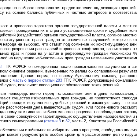
арода на выборах предполагает предоставление надлежащих гарантий р
усу на основе баланса публичных и частных интересов в соответстви
ого и правового характера органов государственной власти и местно
ваемая проведением их в строго установленные сроки и судебным ко
ействий (бездействия) органов государственной власти, органов местн
онституционные права граждан от различных нарушений, которые в о
я народа на выборах, что ставит под сомнение их конституционную цен
тивного разрешения разногласий и правовых конфликтов, возникающих в
ьных прав и права на участие в референдуме граждан Российской Фе
лоб на нарушение избирательных прав граждан названными участниками
8
ГПК РСФСР о немедленном после провозглашения вступлении в за
 исключением решений, вынесенных по делам об оспаривании результа
полнение. Данная норма, по своему буквальному смыслу, распрос
связи с
частью первой статьи 283
ГПК РСФСР, допускающей обжалование
ий судов, исключает кассационное обжалование таких решений.
ым непосредственно перед голосованием или в день голосования,
гивают существо избирательных прав граждан, не препятствуют свобод
бщий порядок вступления судебных решений в законную силу - по ис
сле рассмотрения дела вышестоящим судом, или после нового рассмот
данному затягиванию избирательного процесса, несоблюдению законо
 в своей совокупности гарантирующих осуществление народовластия и п
естного самоуправления
(статьи 3
и
32,
часть 2, Конституции Российской 
х обеспечения стабильности избирательного процесса, свободного воле
ан может предусмотреть особые сроки для рассмотрения дел о наруш