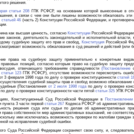
этого решения.
орая статьи 208
ГПК РСФСР, на основании которой вынесенные в отн
ашения, в связи с чем они были лишены возможности обжаловать эти 
е
статьей 46
(часть 2) Конституции Российской Федерации, и противореч
ции.
нина как высшая ценность, согласно
Конституции
Российской Федерации
е законов, деятельность законодательной и исполнительной власти,
ждому судебную защиту его прав и свобод,
Конституция
Российской Фед
сматривает возможность обжалования в суд решений и действий (или бе
ание права на судебную защиту применительно к конкретным видам
правовых позиций, согласно которым право на судебную защиту предп
авосудия, отвечающего требованиям справедливости
(Постановление
о
и
статьи 123
ГПК РСФСР), отсутствие возможности пересмотреть ошибо
т 3 февраля 1998 года по делу о проверке конституционности
статей 1
существления судебной защиты прав и свобод возможно обжалование в
судебные (Постановления
от 2 июля 1998 года
по делу о проверке кон
по делу о проверке конституционности части пятой
статьи 325
УПК РСФС
ициях, Конституционный Суд Российской Федерации в
Постановлении
 пункта 3 части первой
статьи 267
Кодекса РСФСР об административны
ьность решения суда или судьи по делам об административных пра
и права собственности мер административных взысканий, не соответс
поскольку ими исключалась возможность проверки по жалобам граждан з
нной на исправление судебной ошибки.
ого Суда Российской Федерации сохраняют свою силу, и, следователь