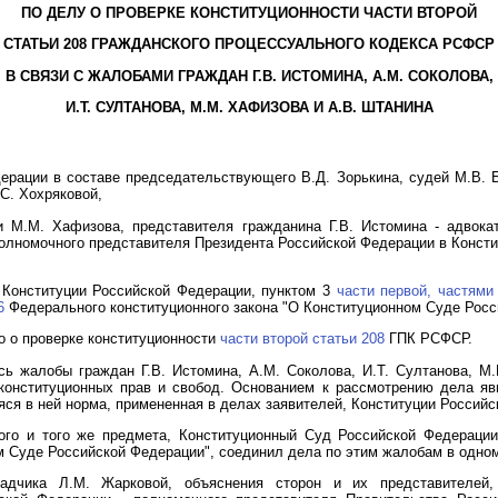
ПО ДЕЛУ О ПРОВЕРКЕ КОНСТИТУЦИОННОСТИ ЧАСТИ ВТОРОЙ
СТАТЬИ 208 ГРАЖДАНСКОГО ПРОЦЕССУАЛЬНОГО КОДЕКСА РСФСР
В СВЯЗИ С ЖАЛОБАМИ ГРАЖДАН Г.В. ИСТОМИНА, А.М. СОКОЛОВА,
И.Т. СУЛТАНОВА, М.М. ХАФИЗОВА И А.В. ШТАНИНА
рации в составе председательствующего В.Д. Зорькина, судей М.В. Б
.С. Хохряковой,
 М.М. Хафизова, представителя гражданина Г.В. Истомина - адвока
полномочного представителя Президента Российской Федерации в Конст
 Конституции Российской Федерации, пунктом 3
части первой,
частями
6
Федерального конституционного закона "О Конституционном Суде Росс
о о проверке конституционности
части второй статьи 208
ГПК РСФСР.
ь жалобы граждан Г.В. Истомина, А.М. Соколова, И.Т. Султанова, М
нституционных прав и свобод. Основанием к рассмотрению дела яв
яся в ней норма, примененная в делах заявителей, Конституции Россий
ого и того же предмета, Конституционный Суд Российской Федераци
м Суде Российской Федерации", соединил дела по этим жалобам в одно
адчика Л.М. Жарковой, объяснения сторон и их представителей,