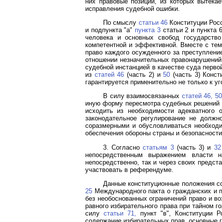
них правовые позиции, из которых вытека
исправления судебной ошибки.
По смыслу
статьи 46
Конституции Рос
и подпункта "а"
пункта 3
статьи 2 и пункта 
человека и основных свобод государство
компетентной и эффективной. Вместе с тем
право каждого осужденного за преступлени
отношении незначительных правонарушений 
судебной инстанцией в качестве суда перво
из
статей 46
(часть 2) и
50
(часть 3) Конст
гарантируется применительно не только к у
В силу взаимосвязанных
статей 46,
50
иную форму пересмотра судебных решений п
исходить из необходимости адекватного 
законодательное регулирование не должн
соразмерными и обусловливаться необходим
обеспечения обороны страны и безопасност
3. Согласно
статьям 3
(часть 3) и
32
непосредственным выражением власти н
непосредственно, так и через своих предст
участвовать в референдуме.
Данные конституционные положения с
25
Международного пакта о гражданских и п
без необоснованных ограничений право и в
равного избирательного права при тайном 
силу
статьи 71,
пункт "в", Конституции Р
содержание избирательных прав, основные 