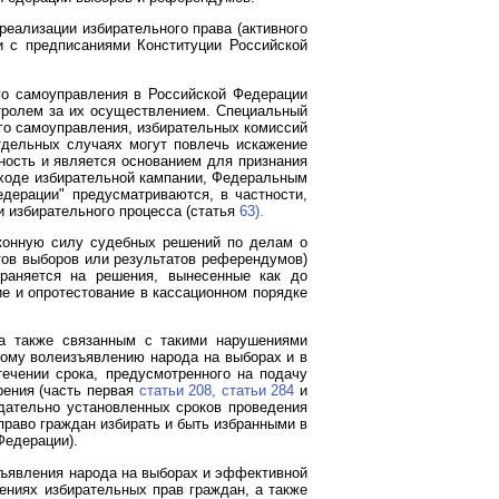
еализации избирательного права (активного
и с предписаниями Конституции Российской
го самоуправления в Российской Федерации
нтролем за их осуществлением. Специальный
ого самоуправления, избирательных комиссий
тдельных случаях могут повлечь искажение
ность и является основанием для признания
 ходе избирательной кампании, Федеральным
дерации" предусматриваются, в частности,
 избирательного процесса (статья
63).
конную силу судебных решений по делам о
тов выборов или результатов референдумов)
траняется на решения, вынесенные как до
 и опротестование в кассационном порядке
 а также связанным с такими нарушениями
ному волеизъявлению народа на выборах и в
течении срока, предусмотренного на подачу
рения (часть первая
статьи 208,
статьи 284
и
дательно установленных сроков проведения
раво граждан избирать и быть избранными в
Федерации).
изъявления народа на выборах и эффективной
ениях избирательных прав граждан, а также