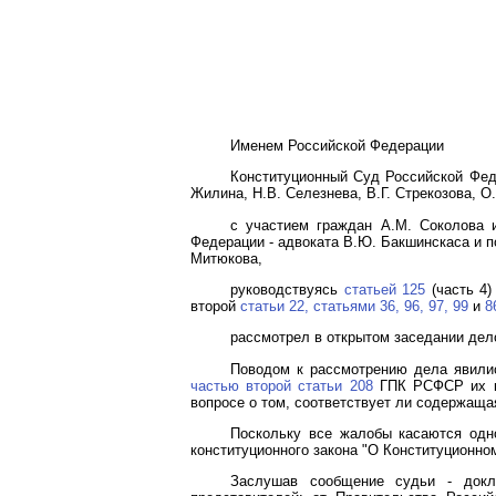
Именем Российской Федерации
Конституционный Суд Российской Феде
Жилина, Н.В. Селезнева, В.Г. Стрекозова, О
с участием граждан А.М. Соколова и
Федерации - адвоката В.Ю. Бакшинскаса и 
Митюкова,
руководствуясь
статьей 125
(часть 4)
второй
статьи 22,
статьями 36,
96,
97,
99
и
8
рассмотрел в открытом заседании дел
Поводом к рассмотрению дела явилис
частью второй статьи 208
ГПК РСФСР их ко
вопросе о том, соответствует ли содержаща
Поскольку все жалобы касаются одн
конституционного закона "О Конституционно
Заслушав сообщение судьи - докл