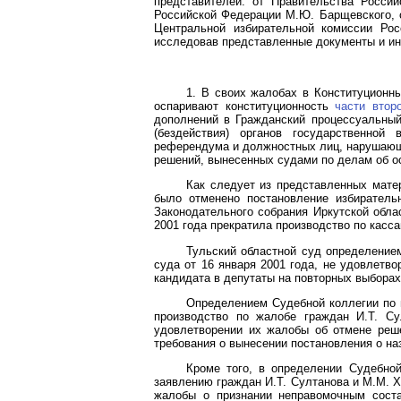
представителей: от Правительства Росси
Российской Федерации М.Ю. Барщевского, о
Центральной избирательной комиссии Рос
исследовав представленные документы и и
1. В своих жалобах в Конституционн
оспаривают конституционность
части втор
дополнений в Гражданский процессуальный
(бездействия) органов государственной
референдума и должностных лиц, нарушающи
решений, вынесенных судами по делам об о
Как следует из представленных матер
было отменено постановление избиратель
Законодательного собрания Иркутской обла
2001 года прекратила производство по касса
Тульский областной суд определением
суда от 16 января 2001 года, не удовлетво
кандидата в депутаты на повторных выборах
Определением Судебной коллегии по 
производство по жалобе граждан И.Т. Су
удовлетворении их жалобы об отмене реше
требования о вынесении постановления о на
Кроме того, в определении Судебно
заявлению граждан И.Т. Султанова и М.М. Х
жалобы о признании неправомочным соста