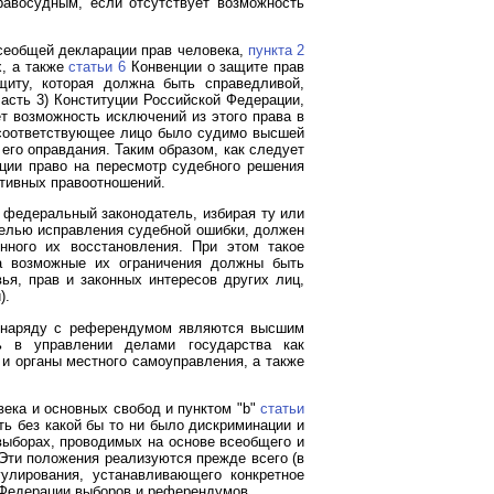
равосудным, если отсутствует возможность
еобщей декларации прав человека,
пункта 2
х, а также
статьи 6
Конвенции о защите прав
щиту, которая должна быть справедливой,
асть 3) Конституции Российской Федерации,
т возможность исключений из этого права в
а соответствующее лицо было судимо высшей
его оправдания. Таким образом, как следует
ции право на пересмотр судебного решения
ативных правоотношений.
федеральный законодатель, избирая ту или
целью исправления судебной ошибки, должен
нного их восстановления. При этом такое
 а возможные их ограничения должны быть
ья, прав и законных интересов других лиц,
).
ы наряду с референдумом являются высшим
ь в управлении делами государства как
 и органы местного самоуправления, а также
века и основных свобод и пунктом "b"
статьи
ь без какой бы то ни было дискриминации и
выборах, проводимых на основе всеобщего и
Эти положения реализуются прежде всего (в
гулирования, устанавливающего конкретное
 Федерации выборов и референдумов.