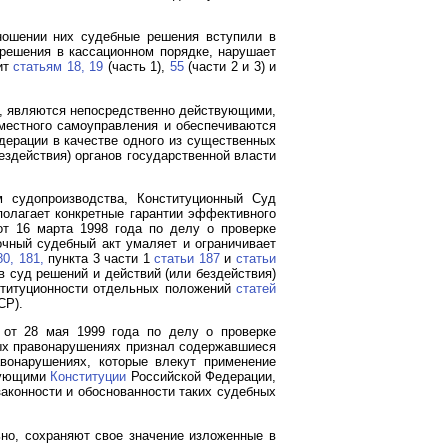
ошении них судебные решения вступили в
решения в кассационном порядке, нарушает
ит
статьям 18,
19
(часть 1),
55
(части 2 и 3) и
, являются непосредственно действующими,
 местного самоуправления и обеспечиваются
ерации в качестве одного из существенных
здействия) органов государственной власти
 судопроизводства, Конституционный Суд
олагает конкретные гарантии эффективного
т 16 марта 1998 года по делу о проверке
чный судебный акт умаляет и ограничивает
80, 181,
пункта 3 части 1
статьи 187
и
статьи
 суд решений и действий (или бездействия)
ституционности отдельных положений
статей
Р).
от 28 мая 1999 года по делу о проверке
х правонарушениях признал содержавшиеся
вонарушениях, которые влекут применение
твующими
Конституции
Российской Федерации,
аконности и обоснованности таких судебных
но, сохраняют свое значение изложенные в