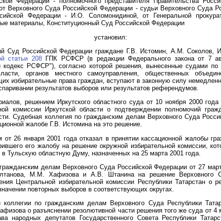
йской Федерации - полномочного представителя Правительства Росс
т Верховного Суда Российской Федерации - судьи Верховного Суда Р
сийской Федерации - И.О. Соломонидиной, от Генеральной прокура
ные материалы, Конституционный Суд Российской Федерации
установил:
ый Суд Российской Федерации граждане Г.В. Истомин, А.М. Соколов, 
ой статьи 208
ГПК РСФСР (в редакции Федерального закона от 7 авг
 кодекс РСФСР"), согласно которой решения, вынесенные судами по
 власти, органов местного самоуправления, общественных объедин
х избирательные права граждан, вступают в законную силу немедленн
спаривании результатов выборов или результатов референдумов.
иалов, решением Иркутского областного суда от 10 ноября 2000 года
ной комиссии Иркутской области о подтверждении полномочий гражд
сти. Судебная коллегия по гражданским делам Верховного Суда Росс
ционной жалобе Г.В. Истомина на это решение.
 от 26 января 2001 года отказал в принятии кассационной жалобы гр
рившего его жалобу на решение окружной избирательной комиссии, кот
 в Тульскую областную Думу, назначенных на 25 марта 2001 года.
гражданским делам Верховного Суда Российской Федерации от 27 март
лтанова, М.М. Хафизова и А.В. Штанина на решение Верховного С
ния Центральной избирательной комиссии Республики Татарстан о ре
значении повторных выборов в соответствующих округах.
й коллегии по гражданским делам Верховного Суда Республики Татар
афизова о разъяснении резолютивной части решения того же суда от 4 м
ва народных депутатов Государственного Совета Республики Татарст