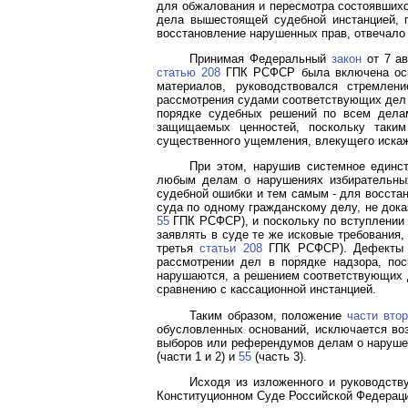
для обжалования и пересмотра состоявшихс
дела вышестоящей судебной инстанцией, 
восстановление нарушенных прав, отвечало
Принимая Федеральный
закон
от 7 ав
статью 208
ГПК РСФСР была включена ос
материалов, руководствовался стремлен
рассмотрения судами соответствующих дел 
порядке судебных решений по всем делам
защищаемых ценностей, поскольку таки
существенного ущемления, влекущего искаж
При этом, нарушив системное единс
любым делам о нарушениях избирательн
судебной ошибки и тем самым - для восста
суда по одному гражданскому делу, не дока
55
ГПК РСФСР), и поскольку по вступлении р
заявлять в суде те же исковые требования,
третья
статьи 208
ГПК РСФСР). Дефекты р
рассмотрении дел в порядке надзора, пос
нарушаются, а решением соответствующих д
сравнению с кассационной инстанцией.
Таким образом, положение
части втор
обусловленных оснований, исключается во
выборов или референдумов делам о нарушен
(части 1 и 2) и
55
(часть 3).
Исходя из изложенного и руководств
Конституционном Суде Российской Федераци