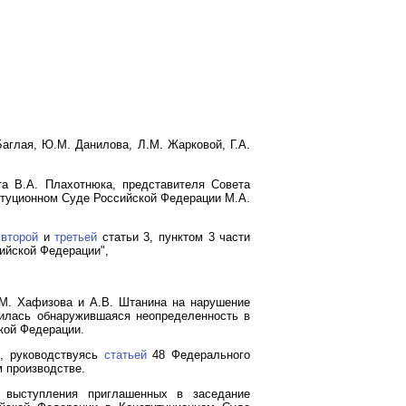
аглая, Ю.М. Данилова, Л.М. Жарковой, Г.А.
та В.А. Плахотнюка, представителя Совета
итуционном Суде Российской Федерации М.А.
 второй
и
третьей
статьи 3, пунктом 3 части
ийской Федерации",
.М. Хафизова и А.В. Штанина на нарушение
илась обнаружившаяся неопределенность в
ской Федерации.
и, руководствуясь
статьей
48 Федерального
м производстве.
 выступления приглашенных в заседание