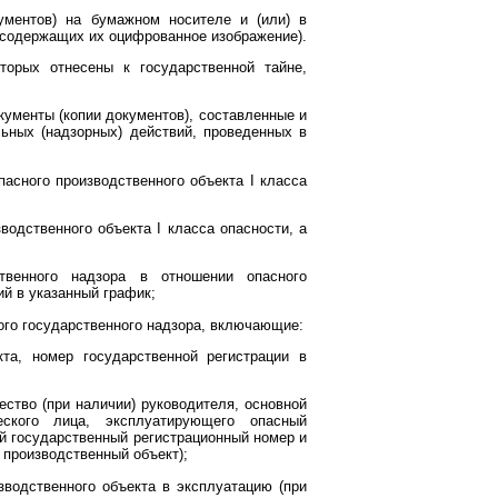
ументов) на бумажном носителе и (или) в
, содержащих их оцифрованное изображение).
орых отнесены к государственной тайне,
кументы (копии документов), составленные и
ьных (надзорных) действий, проведенных в
асного производственного объекта I класса
водственного объекта I класса опасности, а
твенного надзора в отношении опасного
ий в указанный график;
ного государственного надзора, включающие:
кта, номер государственной регистрации в
ство (при наличии) руководителя, основной
ского лица, эксплуатирующего опасный
ой государственный регистрационный номер и
производственный объект);
зводственного объекта в эксплуатацию (при