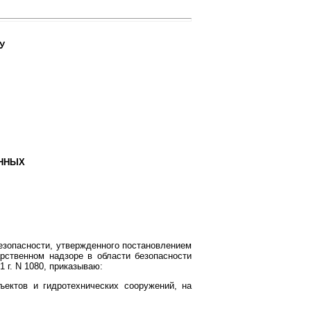
У
ЕННЫХ
зопасности, утвержденного постановлением
ственном надзоре в области безопасности
 г. N 1080, приказываю:
ектов и гидротехнических сооружений, на