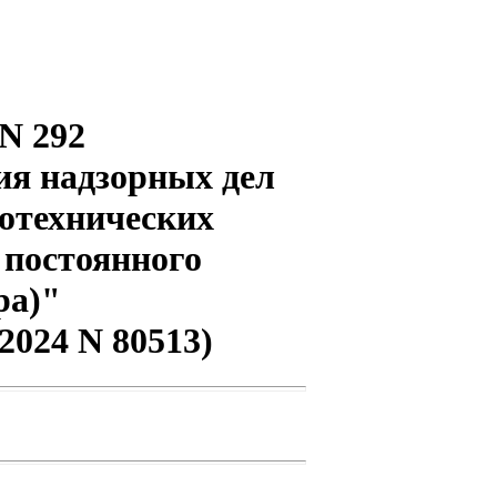
 N 292
ия надзорных дел
ротехнических
 постоянного
ра)"
2024 N 80513)