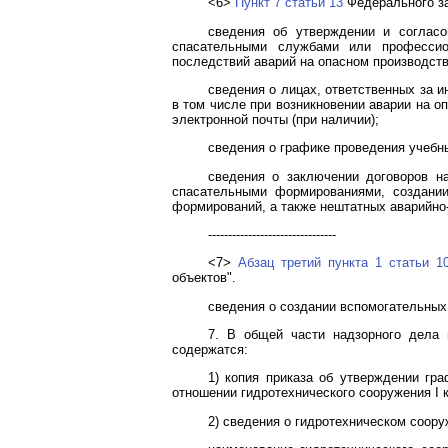
<6>
Пункт 7 статьи 13
Федерального за
сведения об утверждении и согласо
спасательными службами или профессио
последствий аварий на опасном производств
сведения о лицах, ответственных за 
в том числе при возникновении аварии на о
электронной почты (при наличии);
сведения о графике проведения учебны
сведения о заключении договоров н
спасательными формированиями, создании
формирований, а также нештатных аварийно
--------------------------------
<7>
Абзац третий пункта 1 статьи 1
объектов".
сведения о создании вспомогательных 
7. В общей части надзорного дела 
содержатся:
1) копия приказа об утверждении гр
отношении гидротехнического сооружения I 
2) сведения о гидротехническом соору