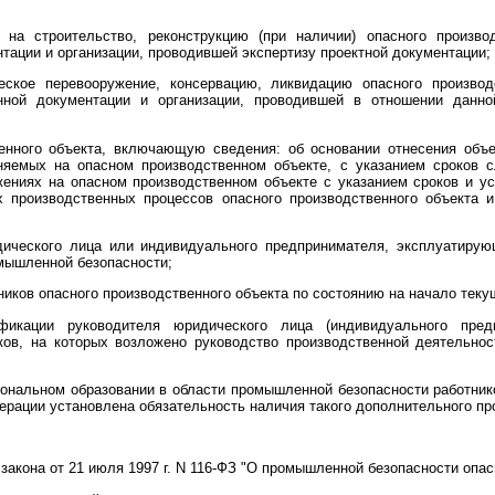
 на строительство, реконструкцию (при наличии) опасного произво
нтации и организации, проводившей экспертизу проектной документации;
еское перевооружение, консервацию, ликвидацию опасного производс
анной документации и организации, проводившей в отношении данн
венного объекта, включающую сведения: об основании отнесения объе
еняемых на опасном производственном объекте, с указанием сроков с
жениях на опасном производственном объекте с указанием сроков и ус
х производственных процессов опасного производственного объекта и
ического лица или индивидуального предпринимателя, эксплуатирую
мышленной безопасности;
иков опасного производственного объекта по состоянию на начало теку
икации руководителя юридического лица (индивидуального предп
иков, на которых возложено руководство производственной деятельно
нальном образовании в области промышленной безопасности работнико
ерации установлена обязательность наличия такого дополнительного пр
акона от 21 июля 1997 г. N 116-ФЗ "О промышленной безопасности опас