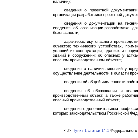
наличии);
сведения о проектной документации
организации-разработчике проектной докуме
сведения о документации на технич
сведения об организации-разработчике д
безопасности;
характеристику опасного производст
объектов; технических устройствах, прим
условий их эксплуатации; зданиях и соору
зданий и сооружений; об опасных участка
опасном производственном объекте;
сведения о наличии лицензий у юрид
осуществление деятельности в области про
сведения об общей численности работн
сведения об образовании и квалиф
производственный объект, а также работн
опасный производственный объект;
сведения о дополнительном профессио
которых законодательством Российской Фед
--------------------------------
<3>
Пункт 1 статьи 14.1
Федерального з