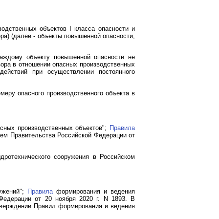
одственных объектов I класса опасности и
ра) (далее - объекты повышенной опасности,
каждому объекту повышенной опасности не
зора в отношении опасных производственных
действий при осуществлении постоянного
меру опасного производственного объекта в
асных производственных объектов";
Правила
ием Правительства Российской Федерации от
идротехнического сооружения в Российском
ужений";
Правила
формирования и ведения
Федерации от 20 ноября 2020 г. N 1893. В
утверждении Правил формирования и ведения