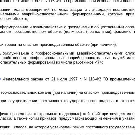
кона от 21 июля 1997 г. N 116-ФЗ "О промышленной безопасности опасн
вании плана мероприятий по локализации и ликвидации последств
нальными аварийно-спасательными формированиями, которые прив
енном объекте;
информирование и взаимодействие с гражданами и общественными орган
пасном производственном объекте (должность (при наличии), фамилию, и
х тревог на опасном производственном объекте (при наличии);
а обслуживание с профессиональными аварийно-спасательными слу
 собственных профессиональных аварийно-спасательных служб или
-спасательных формирований из числа работников <7>;
0
Федерального закона от 21 июля 1997 г. N 116-ФЗ "О промышленно
горноспасательных команд (при наличии) на опасном производственном 
при осуществлении постоянного государственного надзора в отношен
афика проведения контрольных (надзорных) действий при осуществлен
класса, а также копии приказов, предусматривающих изменения в указан
жении I класса, на котором установлен режим постоянного государстве