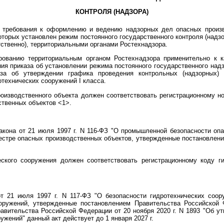
КОНТРОЛЯ (НАДЗОРА)
 требования к оформлению и ведению надзорных дел опасных произв
которых установлен режим постоянного государственного контроля (надзо
ственно), территориальными органами Ростехнадзора.
ованию территориальным органом Ростехнадзора применительно к 
ния приказа об установлении режима постоянного государственного над
аза об утверждении графика проведения контрольных (надзорных) 
отехнических сооружений I класса.
роизводственного объекта должен соответствовать регистрационному но
ственных объектов <1>.
кона от 21 июля 1997 г. N 116-ФЗ "О промышленной безопасности оп
еестре опасных производственных объектов, утвержденные постановлен
ского сооружения должен соответствовать регистрационному коду г
т 21 июля 1997 г. N 117-ФЗ "О безопасности гидротехнических соор
ооружений, утвержденные постановлением Правительства Российской 
авительства Российской Федерации от 20 ноября 2020 г. N 1893 "Об 
ужений" данный акт действует до 1 января 2027 г.