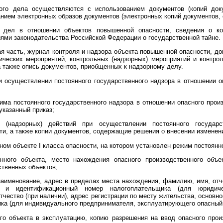
ого дела осуществляются с использованием документов (копий док
анием электронных образов документов (электронных копий документов
 дел в отношении объектов повышенной опасности, сведения о кот
ями законодательства Российской Федерации о государственной тайне.
я часть, журнал контроля и надзора объекта повышенной опасности, до
ческих мероприятий, контрольных (надзорных) мероприятий и контрол
 также опись документов, приобщенных к надзорному делу.
и осуществлении постоянного государственного надзора в отношении оп
има постоянного государственного надзора в отношении опасного произ
указанный приказ;
 (надзорных) действий при осуществлении постоянного государс
сти, а также копии документов, содержащие решения о внесении изменен
ном объекте I класса опасности, на котором установлен режим постоян
нного объекта, место нахождения опасного производственного объе
ственных объектов;
наименование, адрес в пределах места нахождения, фамилию, имя, отче
ер и идентификационный номер налогоплательщика (для юридиче
тчество (при наличии), адрес регистрации по месту жительства, основн
а (для индивидуального предпринимателя, эксплуатирующего опасный 
го объекта в эксплуатацию, копию разрешения на ввод опасного прои