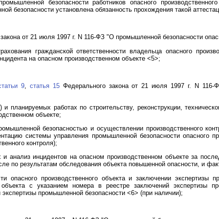
промышленной безопасности работников опасного производственного
ной безопасности установлена обязанность прохождения такой аттестац
акона от 21 июля 1997 г. N 116-ФЗ "О промышленной безопасности опас
трахования гражданской ответственности владельца опасного произво
инцидента на опасном производственном объекте <5>;
статьи 9
,
статья 15
Федерального закона от 21 июля 1997 г. N 116-
 и планируемых работах по строительству, реконструкции, техническ
одственном объекте;
омышленной безопасностью и осуществлении производственного конт
ентацию системы управления промышленной безопасности опасного про
венного контроля);
и анализ инцидентов на опасном производственном объекте за после
сле по результатам обследования объекта повышенной опасности, и фа
сти опасного производственного объекта и заключении экспертизы п
о объекта с указанием номера в реестре заключений экспертизы п
 экспертизы промышленной безопасности <6> (при наличии);