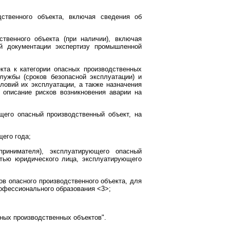
дственного объекта, включая сведения об
твенного объекта (при наличии), включая
ой документации экспертизу промышленной
кта к категории опасных производственных
лужбы (сроков безопасной эксплуатации) и
ловий их эксплуатации, а также назначения
 описание рисков возникновения аварии на
щего опасный производственный объект, на
щего года;
ринимателя), эксплуатирующего опасный
стью юридического лица, эксплуатирующего
в опасного производственного объекта, для
офессионального образования <3>;
ных производственных объектов".