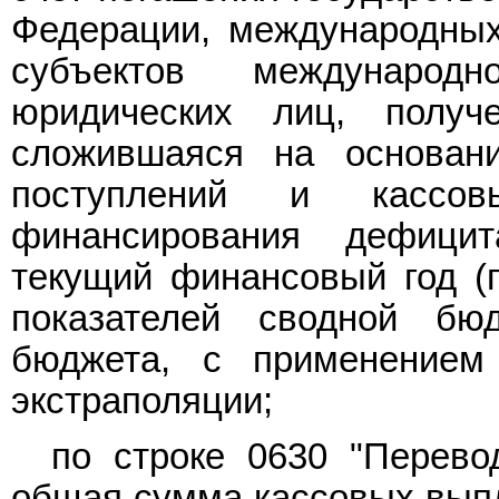
Федерации, международных
субъектов международ
юридических лиц, получ
сложившаяся на основан
поступлений и кассо
финансирования дефици
текущий финансовый год (п
показателей сводной бю
бюджета, с применением
экстраполяции;
по строке 0630 "Перево
общая сумма кассовых выпл