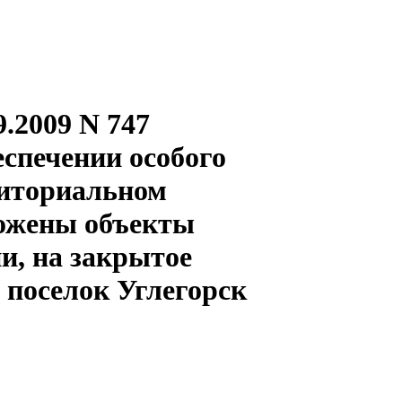
.2009 N 747
спечении особого
риториальном
ложены объекты
и, на закрытое
 поселок Углегорск