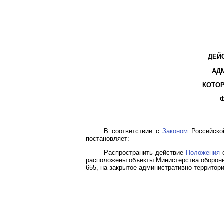
ДЕЙ
АД
КОТО
В соответствии с
Законом
Российской
постановляет:
Распространить действие
Положения
о
расположены объекты Министерства обороны
655, на закрытое административно-территори