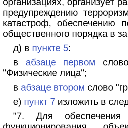
организациях, организует р
предупреждению терроризм
катастроф, обеспечению п
общественного порядка в за
д) в
пункте 5
:
в
абзаце первом
слово
"Физические лица";
в
абзаце втором
слово "гр
е)
пункт 7
изложить в сле
"7. Для обеспечения 
функционирования объе