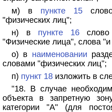
м) в
пункте 15
слово
"физических лиц";
н) в
пункте 16
слово 
"Физические лица", слова "и
о) в
наименовании
разде
словами "физических лиц";
п)
пункт 18
изложить в сл
"18. В случае необходи
объекта в запретную зон
категории "А" (для посто