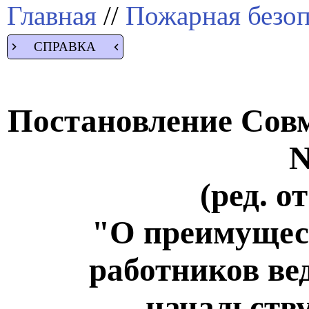
Главная
//
Пожарная безоп
СПРАВКА
Постановление Совм
N
(ред. о
"О преимущест
работников ве
начальств