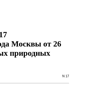
17
ода Москвы от 26
мых природных
N 17