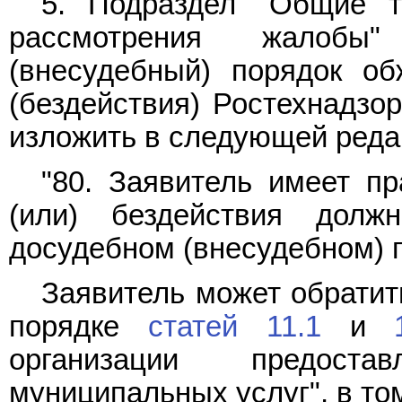
5.
Подраздел
"Общие тр
рассмотрения жалобы
(внесудебный) порядок о
(бездействия) Ростехнадзор
изложить в следующей реда
"80. Заявитель имеет п
(или) бездействия долж
досудебном (внесудебном) 
Заявитель может обратит
порядке
статей 11.1
и
организации предоста
муниципальных услуг", в то