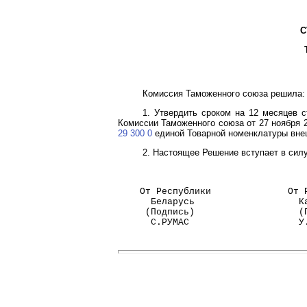
С
Комиссия Таможенного союза решила:
1. Утвердить сроком на 12 месяцев 
Комиссии Таможенного союза от 27 ноября 2
29 300 0
единой Товарной номенклатуры внеш
2. Настоящее Решение вступает в силу
    От Республики              От 
      Беларусь                   К
     (Подпись)                   (
      С.РУМАС                    У