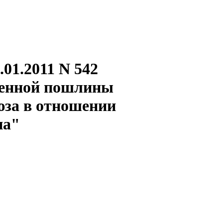
01.2011 N 542
женной пошлины
юза в отношении
на"