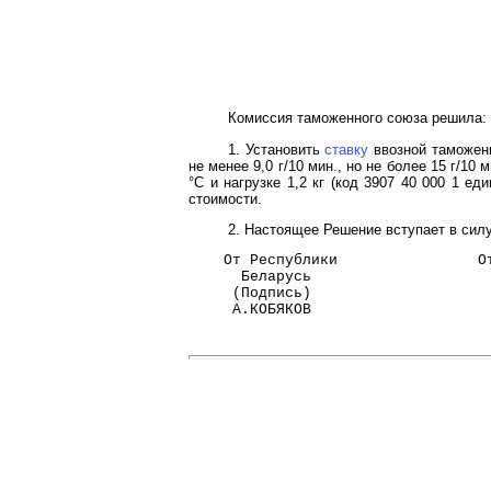
Комиссия таможенного союза решила:
1. Установить
ставку
ввозной таможенн
не менее 9,0 г/10 мин., но не более 15 г/10 
°C и нагрузке 1,2 кг (код 3907 40 000 1 
стоимости.
2. Настоящее Решение вступает в сил
    От Республики                О
      Беларусь                    
     (Подпись)                    
     А.КОБЯКОВ                    