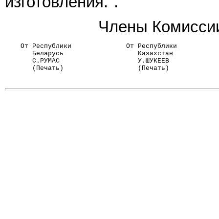
изготовления.".
Члены Комиссии
    От Республики              От Республики          
       Беларусь                   Казахстан           
       С.РУМАС                    У.ШУКЕЕВ            
       (Печать)                   (Печать)            